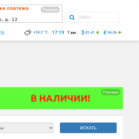
Реклама
$
€
17:19
+24.2 °C
ЕЯ
7 авг.
81.41
94.06
Реклама
ИСКАТЬ