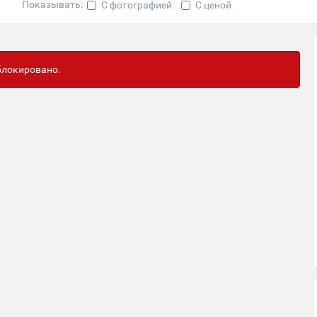
Показывать:
С фотографией
С ценой
аблокировано.