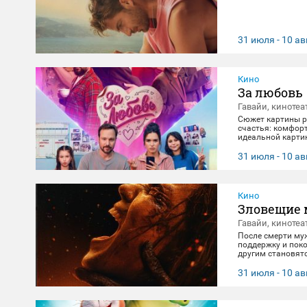
31 июля - 10 ав
Кино
За любовь
Гавайи, кинотеа
Сюжет картины ра
счастья: комфорт
идеальной картин
негласно живет с
получает бутылку
31 июля - 10 ав
приключение, по
Кино
Зловещие 
Гавайи, кинотеа
После смерти му
поддержку и поко
другим становят
клятвы любви и 
31 июля - 10 ав