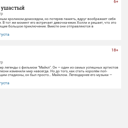
6+
 ушастый
тр
ным кроликом-домоседом, но потеряв память, вдруг воображает себя
 В тот же момент его встречает девочка-ежик Холли и решает, что это
оящее большое приключение. Вместе они отправляются в
ранствие, полное веселья, опасностей и новых друзей.
густа
18+
тр
ир легенды с фильмом "Майкл". Он — один из самых успешных артистов
 песни изменили мир навсегда. Но до того, как стать королём поп-
щим стадионы, он был просто… Майклом. Легендарнее его музыки —
История, полная невероятных взлётов, тяжёлых испытаний и
ой славы. 📅 Не пропустите! Приходите в наш кинозал, чтобы заново
густа
 историю великого артиста.