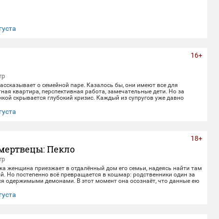
густа
16+
тр
ссказывает о семейной паре. Казалось бы, они имеют все для
ная квартира, перспективная работа, замечательные дети. Но за
кой скрывается глубокий кризис. Каждый из супругов уже давно
воей жизнью, убегая от рутины и последствий быта. Однажды пара
 с волшебным напитком. Теперь их жизнь — это увлекательное
густа
лное неожиданных последствий сбывшихся желаний.
18+
мертвецы: Пекло
тр
жа женщина приезжает в отдалённый дом его семьи, надеясь найти там
й. Но постепенно всё превращается в кошмар: родственники один за
ся одержимыми демонами. В этот момент она осознаёт, что данные ею
верности не заканчиваются даже со смертью.
густа