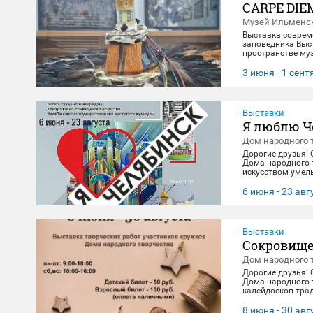
CARPE DIE
Музей Ильменск
Выставка соврем
заповедника Выст
пространстве муз
материальной эв
концептуального 
3 июня - 1 сен
"здесь и сейчас"
цифровое будущее
Выставки
Я люблю Ч
Дом народного 
Дорогие друзья!
Дома народного 
искусством умель
посвящена 290-л
декоративно-при
6 июня - 23 авг
23 августа. 🖼️
Выставки
Сокровище
Дом народного 
Дорогие друзья!
Дома народного 
калейдоскоп тра
выполнены масте
творчества. Посе
8 июня - 30 авг