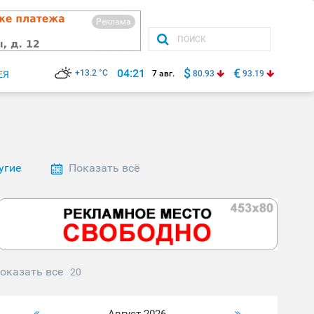
Реклама
$
€
04:21
+13.2 °C
ЕЯ
7 авг.
80.93
93.19
угие
Показать всё
оказать все
20
Август 2026