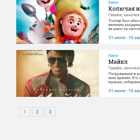
Кино
Колючая и
Гавайи, кинотеа
Уолтер был обыч
великим рыцарем.
ее шанс на наст
захватывающее ст
31 июля - 10 ав
Кино
Майкл
Гавайи, кинотеа
Погружаемся в м
всех времён. Его
музыки, собираю
лишь его жизнь. 
головокружительн
31 июля - 10 ав
открыть для себя
1
2
3