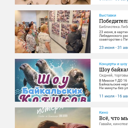
Выставки
Победител
Библиотека Либ
23 июня, в карти
Либединского ра
соавторстве с П
экспонировались 
и за каждым кадр
23 июня - 31 ав
всматривания в л
в честь Дня Поб
Концерты и шоу
Шоу байка
Сидней, торгов
В Миассе ‼️ ДО 16
Байкальские нер
Ни минуты без ул
зарядиться позит
14:00, 16:00,18:3
11 июля - 16 ав
вторник(Санитар
Кино
Всё, что м
Гавайи, кинотеа