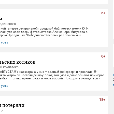
6+
и
единского
нной галерее центральной городской библиотеки имени Ю. Н.
спахнула свои двери фотовыставка Александра Мизурова в
етром Правдиным "Победители" (первый раз эти снимки
в галерее "Дирижабль" в праздничные майские дни). 250 фотографий -
ом 40 лет неустанной работы мастера, 40 лет трепетного
густа
ица, 40 лет благодарной памяти. На снимках - торжественные парады
еды и пронзительные портреты фронто
0+
льских котиков
ый комплекс
 АВГУСТА ‼️ У нас жара, а у них — водный фейерверк и прохлада 😎
пята устроили настоящее шоу: поют, танцуют и даже решают примеры!
ыбки — только яркие трюки и море эмоций. Приходите охладиться и
ивом вместе с нами! 🌊 График представлений: Со среды по пятницу
0 Суббота и воскресенье 12:00,14:00,16:00,18:30 Понедельник-
густа
ный день) 📍 Ме
18+
ы потеряли
тр