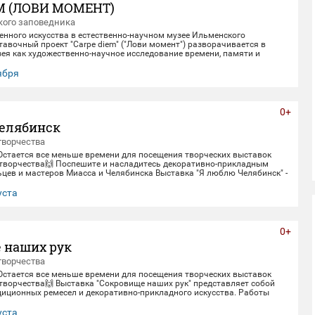
M (ЛОВИ МОМЕНТ)
ого заповедника
енного искусства в естественно-научном музее Ильменского
авочный проект "Carpe diem" ("Лови момент") разворачивается в
ея как художественно-научное исследование времени, памяти и
олюции. Включая в себя элементы био-арта, академической точности и
искусства, экспозиция предлагает зрителю остановиться в моменте
тября
, чтобы заглянуть одновременно в далекое прошлое Земли и в её
. Белое, изо
0+
елябинск
творчества
 Остается все меньше времени для посещения творческих выставок
творчества🙌 Поспешите и насладитесь декоративно-прикладным
цев и мастеров Миасса и Челябинска Выставка "Я люблю Челябинск" -
етнему юбилею Челябинска. Работы выполнены студентами кафедры
кладного искусства ЧГИК. Увидеть представленные работы можно до
уста
0+
 наших рук
творчества
 Остается все меньше времени для посещения творческих выставок
творчества🙌 Выставка "Сокровище наших рук" представляет собой
диционных ремесел и декоративно-прикладного искусства. Работы
рами и профессионалами своего дела - сотрудниками Дома народного
тить выставку можно до 30 августа.
уста