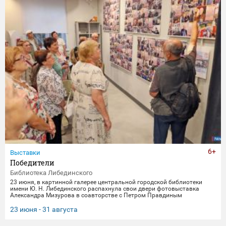
6+
Выставки
Победители
Библиотека Либединского
23 июня, в картинной галерее центральной городской библиотеки
имени Ю. Н. Либединского распахнула свои двери фотовыставка
Александра Мизурова в соавторстве с Петром Правдиным
"Победители" (первый раз эти снимки экспонировались в галерее
"Дирижабль" в праздничные майские дни). 250 фотографий - и за
23 июня - 31 августа
каждым кадром 40 лет неустанной работы мастера, 40 лет трепетного
всматривания в лица, 40 лет благодарной памяти. На снимках -