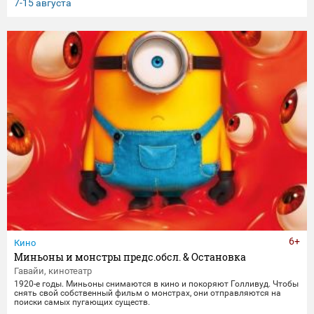
клятвы любви и верности не заканчиваются даже со смертью.
7-15 августа
6+
Кино
Миньоны и монстры предс.обсл. & Остановка
Гавайи, кинотеатр
1920-е годы. Миньоны снимаются в кино и покоряют Голливуд. Чтобы
снять свой собственный фильм о монстрах, они отправляются на
поиски самых пугающих существ.