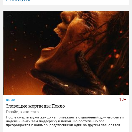
получает бутылку с волшебным напитком. Теперь их жизнь — это
увлекательное приключение, полное неожиданных последствий
сбывшихся желаний.
18+
Кино
Зловещие мертвецы: Пекло
Гавайи, кинотеатр
После смерти мужа женщина приезжает в отдалённый дом его семьи,
надеясь найти там поддержку и покой. Но постепенно всё
превращается в кошмар: родственники один за другим становятся
одержимыми демонами. В этот момент она осознаёт, что данные ею