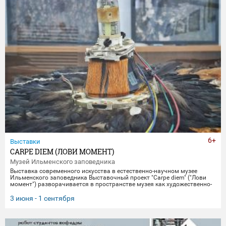
6+
Выставки
CARPE DIEM (ЛОВИ МОМЕНТ)
Музей Ильменского заповедника
Выставка современного искусства в естественно-научном музее
Ильменского заповедника Выставочный проект "Carpe diem" ("Лови
момент") разворачивается в пространстве музея как художественно-
научное исследование времени, памяти и материальной эволюции.
Включая в себя элементы био-арта, академической точности и
3 июня - 1 сентября
концептуального искусства, экспозиция предлагает зрителю
остановиться в моменте "здесь и сейчас", чтобы заглянуть
одновременно в далекое прошлое Земли и в её цифровое будущее.
Белое, изо