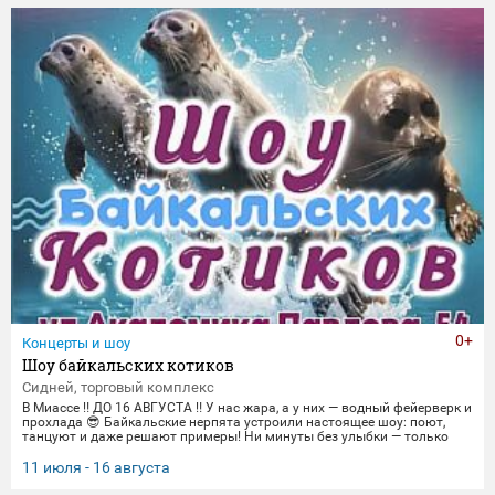
торжественные парады в честь Дня Победы и пронзительные
портреты фронто
0+
Концерты и шоу
Шоу байкальских котиков
Сидней, торговый комплекс
В Миассе ‼️ ДО 16 АВГУСТА ‼️ У нас жара, а у них — водный фейерверк и
прохлада 😎 Байкальские нерпята устроили настоящее шоу: поют,
танцуют и даже решают примеры! Ни минуты без улыбки — только
яркие трюки и море эмоций. Приходите охладиться и зарядиться
позитивом вместе с нами! 🌊 График представлений: Со среды по
11 июля - 16 августа
пятницу 14:00, 16:00,18:30 Суббота и воскресенье
12:00,14:00,16:00,18:30 Понедельник-вторник(Санитарный день) 📍 Ме