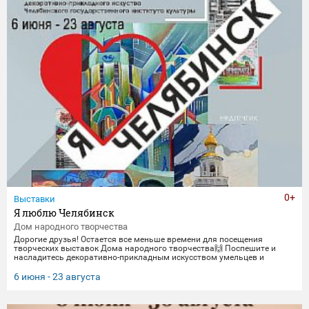
0+
Выставки
Я люблю Челябинск
Дом народного творчества
Дорогие друзья! Остается все меньше времени для посещения
творческих выставок Дома народного творчества🙌 Поспешите и
насладитесь декоративно-прикладным искусством умельцев и
мастеров Миасса и Челябинска Выставка "Я люблю Челябинск" -
посвящена 290-летнему юбилею Челябинска. Работы выполнены
6 июня - 23 августа
студентами кафедры декоративно-прикладного искусства ЧГИК.
Увидеть представленные работы можно до 23 августа. 🖼️