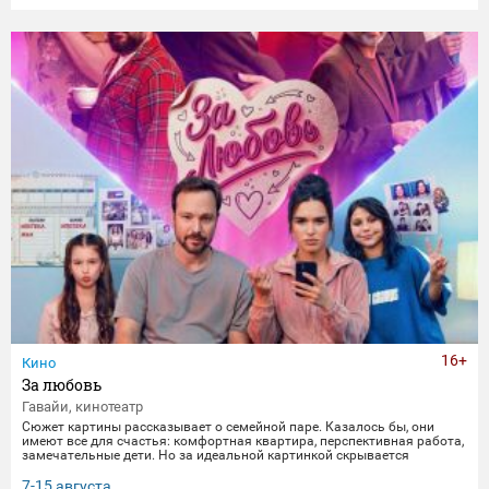
16+
Кино
За любовь
Гавайи, кинотеатр
Сюжет картины рассказывает о семейной паре. Казалось бы, они
имеют все для счастья: комфортная квартира, перспективная работа,
замечательные дети. Но за идеальной картинкой скрывается
глубокий кризис. Каждый из супругов уже давно негласно живет своей
жизнью, убегая от рутины и последствий быта. Однажды пара
7-15 августа