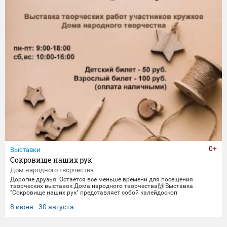
0+
Выставки
Сокровище наших рук
Дом народного творчества
Дорогие друзья! Остается все меньше времени для посещения
творческих выставок Дома народного творчества🙌 Выставка
"Сокровище наших рук" представляет собой калейдоскоп
традиционных ремесел и декоративно-прикладного искусства. Работы
выполнены мастерами и профессионалами своего дела -
8 июня - 30 августа
сотрудниками Дома народного творчества. Посетить выставку
можно до 30 августа.