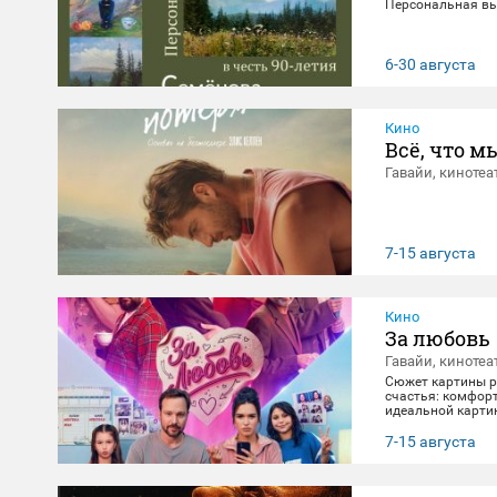
Персональная вы
6-30 августа
Кино
Всё, что м
Гавайи, кинотеа
7-15 августа
Кино
За любовь
Гавайи, кинотеа
Сюжет картины ра
счастья: комфорт
идеальной картин
негласно живет с
получает бутылку
7-15 августа
приключение, по