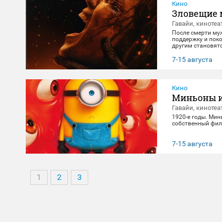
Кино
Зловещие 
Гавайи, кинотеа
После смерти му
поддержку и поко
другим становят
клятвы любви и 
7-15 августа
Кино
Миньоны и
Гавайи, кинотеа
1920-е годы. Мин
собственный фил
7-15 августа
1
2
3