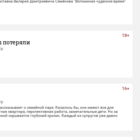
ставка Валерия Дмитриевича Семёнова "Вспоминая чудесное время"
18+
ы потеряли
тр
16+
тр
ссказывает о семейной паре. Казалось бы, они имеют все для
ная квартира, перспективная работа, замечательные дети. Но за
кой скрывается глубокий кризис. Каждый из супругов уже давно
воей жизнью, убегая от рутины и последствий быта. Однажды пара
 с волшебным напитком. Теперь их жизнь — это увлекательное
лное неожиданных последствий сбывшихся желаний.