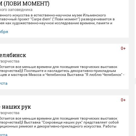
M (ЛОВИ МОМЕНТ)
ого заповедника
енного искусства в естественно-научном музее Ильменского
авочный проект "Carpe diem" ("Лови момент") разворачивается в
ея как художественно-научное исследование времени, памяти и
олюции. Включая в себя элементы био-арта, академической точности и
искусства, экспозиция предлагает зрителю остановиться в моменте
тября
, чтобы заглянуть одновременно в далекое прошлое Земли и в её
. Белое, изо
0+
елябинск
творчества
 Остается все меньше времени для посещения творческих выставок
творчества🙌 Поспешите и насладитесь декоративно-прикладным
цев и мастеров Миасса и Челябинска Выставка "Я люблю Челябинск" -
етнему юбилею Челябинска. Работы выполнены студентами кафедры
кладного искусства ЧГИК. Увидеть представленные работы можно до
уста
0+
 наших рук
творчества
 Остается все меньше времени для посещения творческих выставок
творчества🙌 Выставка "Сокровище наших рук" представляет собой
диционных ремесел и декоративно-прикладного искусства. Работы
рами и профессионалами своего дела - сотрудниками Дома народного
тить выставку можно до 30 августа.
уста