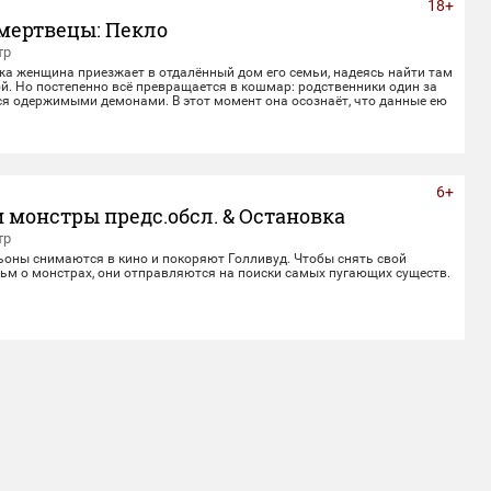
18+
мертвецы: Пекло
тр
жа женщина приезжает в отдалённый дом его семьи, надеясь найти там
й. Но постепенно всё превращается в кошмар: родственники один за
ся одержимыми демонами. В этот момент она осознаёт, что данные ею
верности не заканчиваются даже со смертью.
6+
 монстры предс.обсл. & Остановка
тр
ьоны снимаются в кино и покоряют Голливуд. Чтобы снять свой
ьм о монстрах, они отправляются на поиски самых пугающих существ.