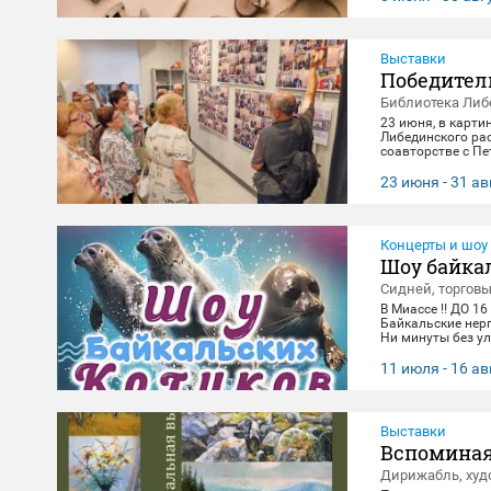
Выставки
Победител
Библиотека Либ
23 июня, в карти
Либединского ра
соавторстве с П
экспонировались 
и за каждым кадр
23 июня - 31 ав
всматривания в л
в честь Дня Поб
Концерты и шоу
Шоу байка
Сидней, торгов
В Миассе ‼️ ДО 16
Байкальские нер
Ни минуты без ул
зарядиться позит
14:00, 16:00,18:3
11 июля - 16 ав
вторник(Санитар
Выставки
Вспоминая
Дирижабль, худ