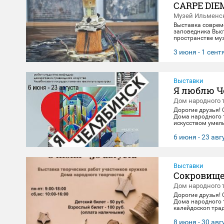
CARPE DIE
Музей Ильменск
Выставка соврем
заповедника Выст
пространстве муз
материальной эв
концептуального 
3 июня - 1 сен
"здесь и сейчас"
цифровое будущее
Выставки
Я люблю Ч
Дом народного 
Дорогие друзья!
Дома народного 
искусством умель
посвящена 290-л
декоративно-при
6 июня - 23 авг
23 августа. 🖼️
Выставки
Сокровище
Дом народного 
Дорогие друзья!
Дома народного 
калейдоскоп тра
выполнены масте
творчества. Посе
8 июня - 30 авг