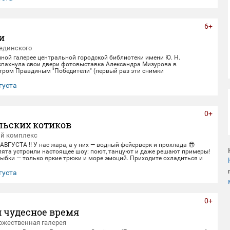
6+
и
единского
нной галерее центральной городской библиотеки имени Ю. Н.
спахнула свои двери фотовыставка Александра Мизурова в
етром Правдиным "Победители" (первый раз эти снимки
в галерее "Дирижабль" в праздничные майские дни). 250 фотографий -
ом 40 лет неустанной работы мастера, 40 лет трепетного
густа
ица, 40 лет благодарной памяти. На снимках - торжественные парады
еды и пронзительные портреты фронто
0+
льских котиков
ый комплекс
 АВГУСТА ‼️ У нас жара, а у них — водный фейерверк и прохлада 😎
пята устроили настоящее шоу: поют, танцуют и даже решают примеры!
ыбки — только яркие трюки и море эмоций. Приходите охладиться и
ивом вместе с нами! 🌊 График представлений: Со среды по пятницу
0 Суббота и воскресенье 12:00,14:00,16:00,18:30 Понедельник-
густа
ный день) 📍 Ме
0+
 чудесное время
ожественная галерея