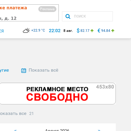
Реклама
$
€
22:02
+22.9 °C
ЕЯ
8 авг.
82.17
94.84
угие
Показать всё
оказать все
21
Август 2026