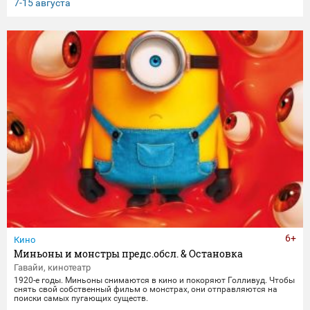
клятвы любви и верности не заканчиваются даже со смертью.
7-15 августа
6+
Кино
Миньоны и монстры предс.обсл. & Остановка
Гавайи, кинотеатр
1920-е годы. Миньоны снимаются в кино и покоряют Голливуд. Чтобы
снять свой собственный фильм о монстрах, они отправляются на
поиски самых пугающих существ.