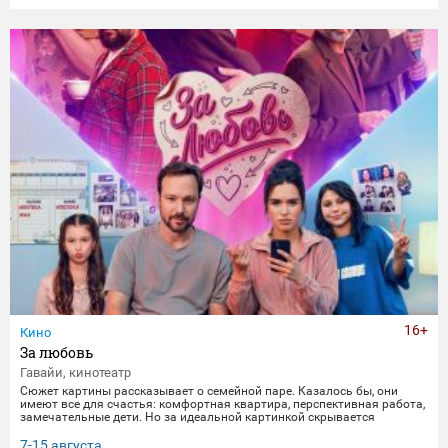
16+
Кино
За любовь
Гавайи, кинотеатр
Сюжет картины рассказывает о семейной паре. Казалось бы, они
имеют все для счастья: комфортная квартира, перспективная работа,
замечательные дети. Но за идеальной картинкой скрывается
глубокий кризис. Каждый из супругов уже давно негласно живет своей
жизнью, убегая от рутины и последствий быта. Однажды пара
7-15 августа