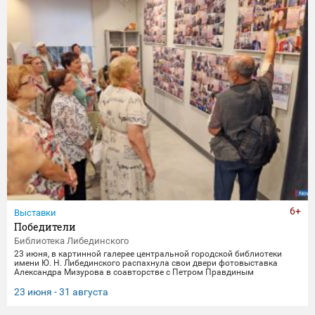
6+
Выставки
Победители
Библиотека Либединского
23 июня, в картинной галерее центральной городской библиотеки
имени Ю. Н. Либединского распахнула свои двери фотовыставка
Александра Мизурова в соавторстве с Петром Правдиным
"Победители" (первый раз эти снимки экспонировались в галерее
"Дирижабль" в праздничные майские дни). 250 фотографий - и за
23 июня - 31 августа
каждым кадром 40 лет неустанной работы мастера, 40 лет трепетного
всматривания в лица, 40 лет благодарной памяти. На снимках -