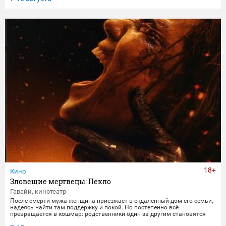
получает бутылку с волшебным напитком. Теперь их жизнь — это
увлекательное приключение, полное неожиданных последствий
сбывшихся желаний.
18+
Кино
Зловещие мертвецы: Пекло
Гавайи, кинотеатр
После смерти мужа женщина приезжает в отдалённый дом его семьи,
надеясь найти там поддержку и покой. Но постепенно всё
превращается в кошмар: родственники один за другим становятся
одержимыми демонами. В этот момент она осознаёт, что данные ею