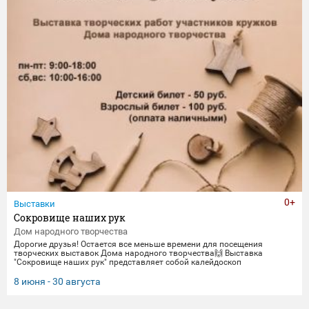
0+
Выставки
Сокровище наших рук
Дом народного творчества
Дорогие друзья! Остается все меньше времени для посещения
творческих выставок Дома народного творчества🙌 Выставка
"Сокровище наших рук" представляет собой калейдоскоп
традиционных ремесел и декоративно-прикладного искусства. Работы
выполнены мастерами и профессионалами своего дела -
8 июня - 30 августа
сотрудниками Дома народного творчества. Посетить выставку
можно до 30 августа.