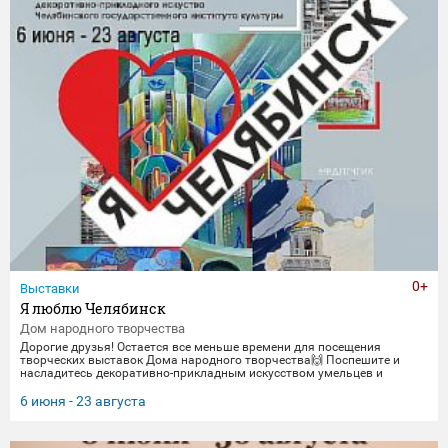
0+
Выставки
Я люблю Челябинск
Дом народного творчества
Дорогие друзья! Остается все меньше времени для посещения
творческих выставок Дома народного творчества🙌 Поспешите и
насладитесь декоративно-прикладным искусством умельцев и
мастеров Миасса и Челябинска Выставка "Я люблю Челябинск" -
посвящена 290-летнему юбилею Челябинска. Работы выполнены
6 июня - 23 августа
студентами кафедры декоративно-прикладного искусства ЧГИК.
Увидеть представленные работы можно до 23 августа. 🖼️