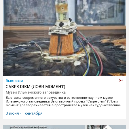
6+
Выставки
CARPE DIEM (ЛОВИ МОМЕНТ)
Музей Ильменского заповедника
Выставка современного искусства в естественно-научном музее
Ильменского заповедника Выставочный проект "Carpe diem" ("Лови
момент") разворачивается в пространстве музея как художественно-
научное исследование времени, памяти и материальной эволюции.
Включая в себя элементы био-арта, академической точности и
3 июня - 1 сентября
концептуального искусства, экспозиция предлагает зрителю
остановиться в моменте "здесь и сейчас", чтобы заглянуть
одновременно в далекое прошлое Земли и в её цифровое будущее.
Белое, изо