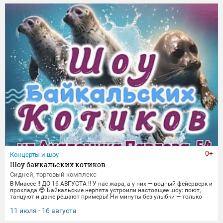
торжественные парады в честь Дня Победы и пронзительные
портреты фронто
0+
Концерты и шоу
Шоу байкальских котиков
Сидней, торговый комплекс
В Миассе ‼️ ДО 16 АВГУСТА ‼️ У нас жара, а у них — водный фейерверк и
прохлада 😎 Байкальские нерпята устроили настоящее шоу: поют,
танцуют и даже решают примеры! Ни минуты без улыбки — только
яркие трюки и море эмоций. Приходите охладиться и зарядиться
позитивом вместе с нами! 🌊 График представлений: Со среды по
11 июля - 16 августа
пятницу 14:00, 16:00,18:30 Суббота и воскресенье
12:00,14:00,16:00,18:30 Понедельник-вторник(Санитарный день) 📍 Ме