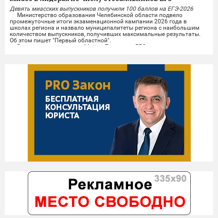
Девять миасских выпускников получили 100 баллов на ЕГЭ-2026
Министерство образования Челябинской области подвело
промежуточные итоги экзаменационной кампании 2026 года в
школах региона и назвало муниципалитеты региона с наибольшим
количеством выпускников, получивших максимальные результаты.
Об этом пишет "Первый областной".
В число лидеров вошёл Миасс. По итогам ЕГЭ девять выпускников
городских школ набрали по 100 баллов. Высоких результатов
миасские...