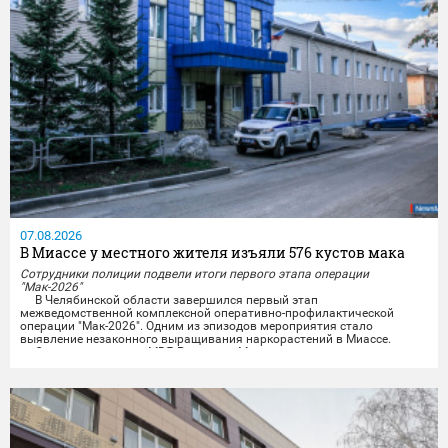
07.08.2026
В Миассе у местного жителя изъяли 576 кустов мака
Сотрудники полиции подвели итоги первого этапа операции
"Мак-2026"
В Челябинской области завершился первый этап
межведомственной комплексной оперативно-профилактической
операции "Мак-2026". Одним из эпизодов мероприятия стало
выявление незаконного выращивания наркорастений в Миассе.
Сотрудники отдела МВД России по Миассу совместно с
представителями УФСБ России по Челябинской области провели
комплекс оперативно-розыскных мероприятий и задержали местного
жителя,...