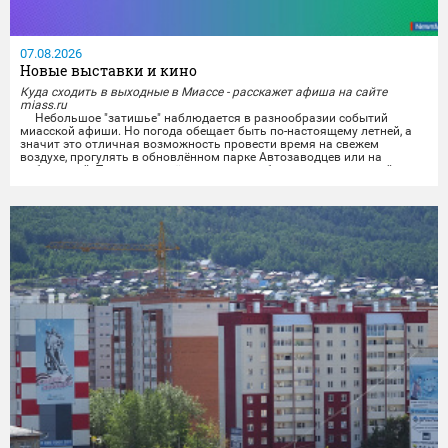
07.08.2026
Новые выставки и кино
Куда сходить в выходные в Миассе - расскажет афиша на сайте
miass.ru
Небольшое "затишье" наблюдается в разнообразии событий
миасской афиши. Но погода обещает быть по-настоящему летней, а
значит это отличная возможность провести время на свежем
воздухе, прогулять в обновлённом парке Автозаводцев или на
набережной. Тем же, кто всё же хочет приобщиться к культурной
программе, можно будет отправиться на выставки и в кинотеатры.
Любители спокойного времяпрепровождения...