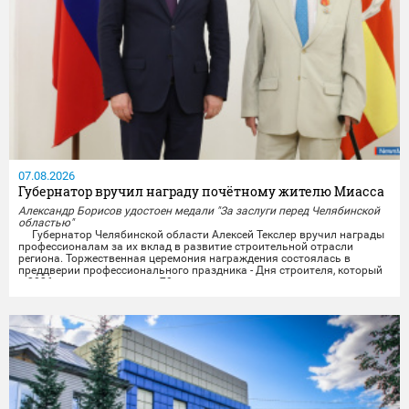
07.08.2026
Губернатор вручил награду почётному жителю Миасса
Александр Борисов удостоен медали "За заслуги перед Челябинской
областью"
Губернатор Челябинской области Алексей Текслер вручил награды
профессионалам за их вклад в развитие строительной отрасли
региона. Торжественная церемония награждения состоялась в
преддверии профессионального праздника - Дня строителя, который
в 2026 году отмечает свое 70-летие.
Награды получили представители строительных организаций,
работники министерства и подведомственных учреждений из...