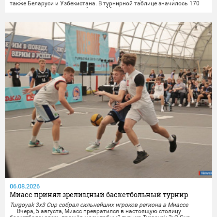
также Беларуси и Узбекистана. В турнирной таблице значилось 170
городов, среди которых и сборная Миасса.
Опытные миасские лёгкоатлеты показали отличные результаты на
личных дистанциях и в командной эстафете....
06.08.2026
Миасс принял зрелищный баскетбольный турнир
Turgoyak 3x3 Cup собрал сильнейших игроков региона в Миассе
Вчера, 5 августа, Миасс превратился в настоящую столицу