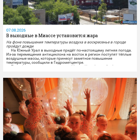
07.08.2026
В выходные в Миассе установится жара
На фоне повышения температуры воздуха в воскресенье в городе
пройдут дожди
На Южный Урал в выходные придёт по-настоящему летняя погода.
Из-за перемещения антициклона на восток в регион поступят тёплые
воздушные массы, которые принесут заметное повышение
температуры, сообщили в Гидрометцентре.
По информации синоптиков, в субботу в Челябинской области
будет облачно и без осадков. Ветер завтра обещают переменчивого
направления, ночью 3-8 м/с, днём 5-10 м/с, местами порывы...