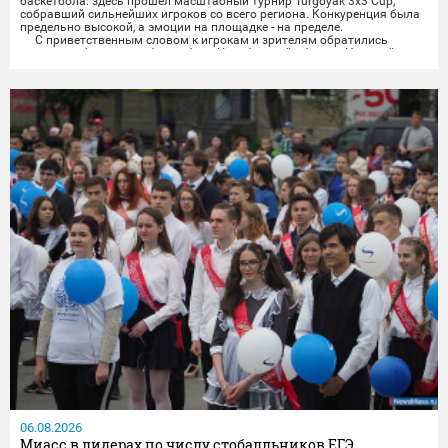
баскетбола: здесь прошёл масштабный турнир Turgoyak 3x3 Cup,
собравший сильнейших игроков со всего региона. Конкуренция была
предельно высокой, а эмоции на площадке - на пределе.
С приветственным словом к игрокам и зрителям обратились
президент федерации баскетбола Челябинской области Николай
Сандаков и президент федерации баскетбола Миасса...
06.08.2026
Миасс в лидерах по числу стобалльников ЕГЭ