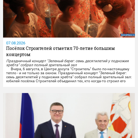
07.08.2026
Посёлок Строителей отметил 70-летие большим
концертом
Праздничный концерт "Зеленый берег: семь десятилетий у подножия
хребта" собрал полный зрительный зал
Вчера, 6 августа, в Центре досуга "Строитель" было по-настоящему
тепло - и не только за окном. Праздничный концерт "Зеленый берег:
семь десятилетий у подножия хребта" собрал полный зрительный зал:
юбилей посёлка Строителей объединил тех, кто когда-то строил его
своими руками, тех, кто здесь родился и вырос, и тех, кто только
начинает свою историю на этой земле.
Со сцены звучали тёплые слова...