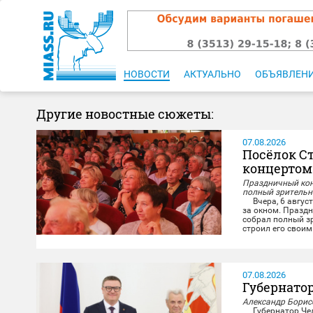
НОВОСТИ
АКТУАЛЬНО
ОБЪЯВЛЕН
Другие новостные сюжеты:
07.08.2026
Посёлок С
концертом
Праздничный конц
полный зрительн
Вчера, 6 августа
за окном. Праздн
собрал полный зр
строил его своими
свою историю на 
Со сцены звучал
07.08.2026
Губернато
Александр Борисо
Губернатор Челя