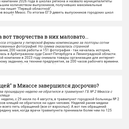
 кампании 2026 года в школах региона и назвало муниципалитеты
льшим количеством выпускников, получивших максимальные
том пишет "Первый областной".
 вошёл Миасс. По итогам ЕГЭ девять выпускников городских школ
аллов. Высоких результатов миасские...
а вот творчества в них маловато...
сса отсудила у питерской фирмы компенсацию за полторы сотни
рованных фотографий. Но сумма оказалась странной
ие, 200 часов работы и 151 фотография - так началась история,
ась в Арбитражном суде Санкт-Петербурга и Ленинградской области.
ой компании в 2023 году снимала товары организации для интернет-
ному заданию, на технике предприятия, за 200 часов рабочего времени.
 проделанной работе - на месте. Исключительные права на...
щей" в Миассе завершился досрочно?
 за прошедшую неделю не обратился в травмпункт ГБ № 2 Миасса с
 клеща
делю, с 29 июля по 4 августа, в травмпункт городской больницы № 2
сов клещей не обратился ни один человек. Неделей ранее медики
 всего пять обращений (все от взрослых). А вот пик обращений
редину мая, когда врачи травмпункта принимали более чем по 125
ю.
цифрами прошлого года, то в конце июля и начале...