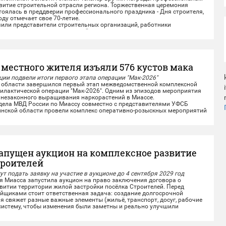
звитие строительной отрасли региона. Торжественная церемония
оялась в преддверии профессионального праздника - Дня строителя,
оду отмечает свое 70-летие.
и представители строительных организаций, работники
одведомственных учреждений из...
 местного жителя изъяли 576 кустов мака
ии подвели итоги первого этапа операции "Мак-2026"
области завершился первый этап межведомственной комплексной
илактической операции "Мак-2026". Одним из эпизодов мероприятия
 незаконного выращивания наркорастений в Миассе.
ла МВД России по Миассу совместно с представителями УФСБ
инской области провели комплекс оперативно-розыскных мероприятий
ного жителя,...
запущен аукцион на комплексное развитие
троителей
т подать заявку на участие в аукционе до 4 сентября 2029 год
иасса запустила аукцион на право заключения договора о
итии территории жилой застройки посёлка Строителей.️ Перед
йщиками стоит ответственная задача: создание долгосрочной
ая свяжет разные важные элементы (жильё, транспорт, досуг, рабочие
 систему, чтобы изменения были заметны и реально улучшили
нь...