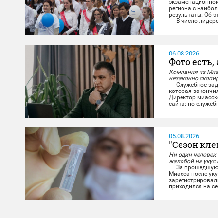
экзаменационной
региона с наибо
результаты. Об э
В число лидеров
набрали по 100 б
06.08.2026
Фото есть, 
Компания из Миа
незаконно скопи
Служебное задан
которая закончил
Директор миасск
сайта: по служеб
Снимки и отчёт о
05.08.2026
"Сезон кле
Ни один человек
жалобой на укус
За прошедшую не
Миасса после уку
зарегистрировали
приходился на се
человек за недел
Если сравнить с 