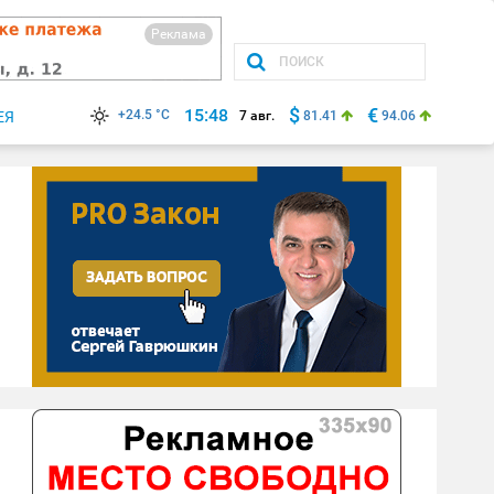
Реклама
$
€
15:48
+24.5 °C
ЕЯ
7 авг.
81.41
94.06