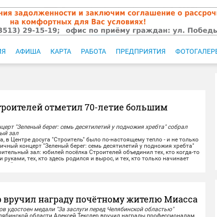
ИЯ
АФИША
КАРТА
РАБОТА
ПРЕДПРИЯТИЯ
ФОТОГАЛЕР
троителей отметил 70-летие большим
ерт "Зеленый берег: семь десятилетий у подножия хребта" собрал
ый зал
, в Центре досуга "Строитель" было по-настоящему тепло - и не только
ичный концерт "Зеленый берег: семь десятилетий у подножия хребта"
ительный зал: юбилей посёлка Строителей объединил тех, кто когда-то
 руками, тех, кто здесь родился и вырос, и тех, кто только начинает
этой земле.
и тёплые слова...
р вручил награду почётному жителю Миасса
в удостоен медали "За заслуги перед Челябинской областью"
бинской области Алексей Текслер вручил награды профессионалам