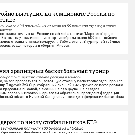
тойно выступил на чемпионате России по
летике
сь около 600 опытнейших атлетов из 59 регионов страны, а также
кистана
стоялся чемпионат России по лёгкой атлетике "Марстерс" среди
. В этом году традиционные старты собрали около 600 опытнейших
гионов страны, а также Беларуси и Узбекистана. В турнирной таблице
родов, среди которых и сборная Миасса.
е лёгкоатлеты показали отличные результаты на личных
омандной эстафете....
нял зрелищный баскетбольный турнир
 собрал сильнейших игроков региона в Миассе
а, Миасс превратился в настоящую столицу баскетбола: здесь прошёл
р Turgoyak 3x3 Cup, собравший сильнейших игроков со всего региона.
 предельно высокой, а эмоции на площадке - на пределе.
м словом к игрокам и зрителям обратились президент федерации
бинской области Николай Сандаков и президент федерации баскетбола
дерах по числу стобалльников ЕГЭ
 выпускников получили 100 баллов на ЕГЭ-2026
бразования Челябинской области подвело промежуточные итоги