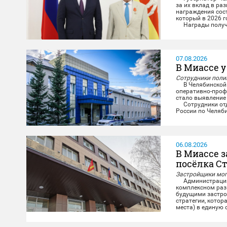
за их вклад в ра
награждения сост
который в 2026 г
Награды получил
министерства и п
07.08.2026
В Миассе у
Сотрудники полиц
В Челябинской 
оперативно-проф
стало выявление
Сотрудники отде
России по Челяб
и задержали мест
06.08.2026
В Миассе 
посёлка С
Застройщики могу
Администрация М
комплексном разв
будущими застро
стратегии, котор
места) в единую
повседневную жиз