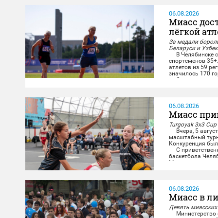
06.08.2026
Миасс дос
лёгкой ат
За медали бороли
Беларуси и Узбе
В Челябинске со
спортсменов 35+
атлетов из 59 ре
значилось 170 го
Опытные миасски
дистанциях и в к
06.08.2026
Миасс при
Turgoyak 3x3 Cup
Вчера, 5 август
масштабный турни
Конкуренция была
С приветственны
баскетбола Челя
Миасса...
06.08.2026
Миасс в ли
Девять миасских
Министерство о