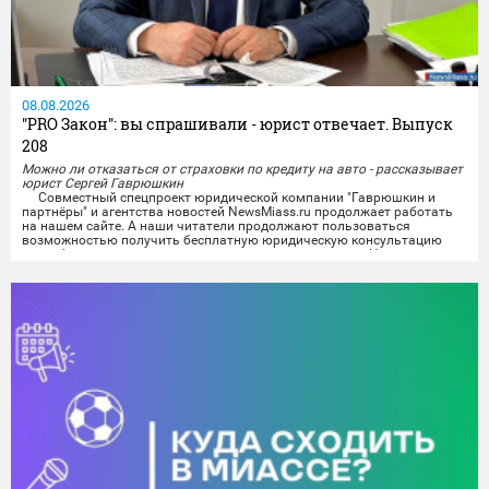
08.08.2026
"PRO Закон": вы спрашивали - юрист отвечает. Выпуск
208
Можно ли отказаться от страховки по кредиту на авто - рассказывает
юрист Сергей Гаврюшкин
Совместный спецпроект юридической компании "Гаврюшкин и
партнёры" и агентства новостей NewsMiass.ru продолжает работать
на нашем сайте. А наши читатели продолжают пользоваться
возможностью получить бесплатную юридическую консультацию
квалифицированного специалиста не выходя из дома. На вопросы
миасцев отвечает юрист Сергей Гаврюшкин.
Все поступившие на сегодняшний день вопросы уже проработаны,
а...