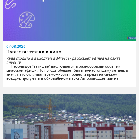
07.08.2026
Новые выставки и кино
Куда сходить в выходные в Миассе - расскажет афиша на сайте
miass.ru
Небольшое "затишье" наблюдается в разнообразии событий
миасской афиши. Но погода обещает быть по-настоящему летней, а
значит это отличная возможность провести время на свежем
воздухе, прогулять в обновлённом парке Автозаводцев или на
набережной. Тем же, кто всё же хочет приобщиться к культурной
программе, можно будет отправиться на выставки и в кинотеатры.
Любители спокойного времяпрепровождения...