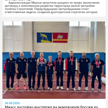
Администрация Миасса запустила аукцион на право заключения
договора о комплексном развитии территории жилой застройки
посёлка Строителей.️ Перед будущими застройщиками стоит
ответственная задача: создание долгосрочной стратегии, которая
свяжет разные важные элементы (жильё, транспорт, досуг, рабочие
места) в единую систему, чтобы изменения были заметны и реально
улучшили повседневную жизнь...
06.08.2026
Миасс достойно выступил на чемпионате России по