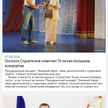
07.08.2026
Посёлок Строителей отметил 70-летие большим
концертом
Праздничный концерт "Зеленый берег: семь десятилетий у подножия
хребта" собрал полный зрительный зал
Вчера, 6 августа, в Центре досуга "Строитель" было по-настоящему
тепло - и не только за окном. Праздничный концерт "Зеленый берег:
семь десятилетий у подножия хребта" собрал полный зрительный зал:
юбилей посёлка Строителей объединил тех, кто когда-то строил его
своими руками, тех, кто здесь родился и вырос, и тех, кто только
начинает свою историю на этой земле.
Со сцены звучали тёплые слова...