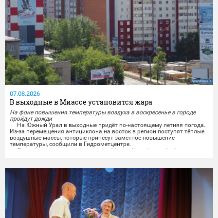
07.08.2026
В выходные в Миассе установится жара
На фоне повышения температуры воздуха в воскресенье в городе
пройдут дожди
На Южный Урал в выходные придёт по-настоящему летняя погода.
Из-за перемещения антициклона на восток в регион поступят тёплые
воздушные массы, которые принесут заметное повышение
температуры, сообщили в Гидрометцентре.
По информации синоптиков, в субботу в Челябинской области
будет облачно и без осадков. Ветер завтра обещают переменчивого
направления, ночью 3-8 м/с, днём 5-10 м/с, местами порывы...