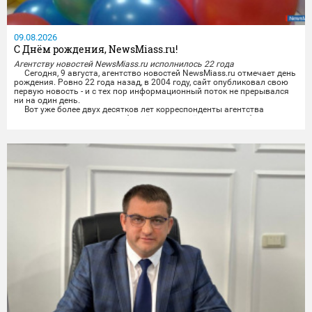
09.08.2026
С Днём рождения, NewsMiass.ru!
Агентству новостей NewsMiass.ru исполнилось 22 года
Сегодня, 9 августа, агентство новостей NewsMiass.ru отмечает день
рождения. Ровно 22 года назад, в 2004 году, сайт опубликовал свою
первую новость - и с тех пор информационный поток не прерывался
ни на один день.
Вот уже более двух десятков лет корреспонденты агентства
рассказывают читателям обо всём, чем живёт город: о работе власти
и депутатов, о проблемах и достижениях городского хозяйства, о...