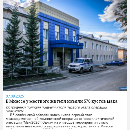
07.08.2026
В Миассе у местного жителя изъяли 576 кустов мака
Сотрудники полиции подвели итоги первого этапа операции
"Мак-2026"
В Челябинской области завершился первый этап
межведомственной комплексной оперативно-профилактической
операции "Мак-2026". Одним из эпизодов мероприятия стало
выявление незаконного выращивания наркорастений в Миассе.