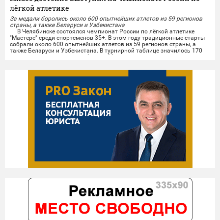
лёгкой атлетике
За медали боролись около 600 опытнейших атлетов из 59 регионов
страны, а также Беларуси и Узбекистана
В Челябинске состоялся чемпионат России по лёгкой атлетике
"Мастерс" среди спортсменов 35+. В этом году традиционные старты
собрали около 600 опытнейших атлетов из 59 регионов страны, а
также Беларуси и Узбекистана. В турнирной таблице значилось 170
городов, среди которых и сборная Миасса.
Опытные миасские лёгкоатлеты показали отличные результаты на
личных дистанциях и в командной эстафете....