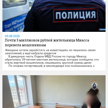
05.08.2026
Почти 5 миллионов рублей жительница Миасса
перевела мошенникам
Женщина хотела заработать на инвестициях, но лишилась своих
накоплений, а ещё набрала кредитов
В дежурную часть Отдела МВД России по городу Миассу
обратилась 39-летняя местная жительница, которая сообщила, что
стала жертвой мошенников, лишившись крупной суммы денег.
По словам потерпевшей, в мессенджере она познакомилась с
мужчиной, от которого поступило заманчивое предложение о
получении гарантированного пассивного дохода. Злоумышленник
пообещал женщине высокую прибыль от инвестиций на...