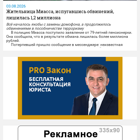
03.08.2026
Жительница Миасса, испугавшись обвинений,
лишилась 1,2 миллиона
Всё началось якобы с замены домофона, а продолжилось
обвинениями в пособничестве терроризму
В полицию Миасса поступило заявление от 79-летней пенсионерки.
Она сообщила, что в результате обмана лишилась более миллиона
рублей.
Потерпевшей пришло сообщение в мессенджере: неизвестная
женщина представилась сотрудником управляющей компании и под
предлогом замены домофона убедила горожанку сообщить код из
поступившего смс-сообщения.
После чего жительнице Миасса позвонил мужчина, который...