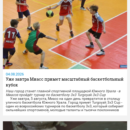
04.08.2026
Уже завтра Миасс примет масштабный баскетбольный
кубок
Наш город станет главной спортивной площадкой Южного Урала - в
Миассе пройдёт турнир по баскетболу 3х3 Turgoyak 3x3 Cup
Уже завтра, 5 августа, Миасс на один день превратится в столицу
уличного баскетбола Южного Урала. Город примет Turgoyak 3x3 Cup -
один из всероссийских турниров по баскетболу 3х3, который собирает
сильнейших спортсменов, молодые таланты и тысячи поклонников
этого вида спорта со всей страны.
Здесь развернётся борьба за чемпионский титул. Зрителей ждут
десятки динамичных матчей, эффектные данки,...