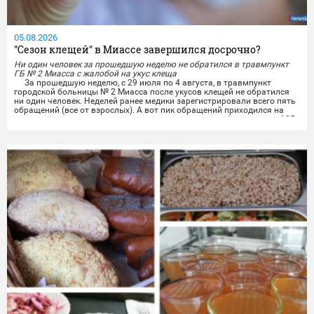
05.08.2026
"Сезон клещей" в Миассе завершился досрочно?
Ни один человек за прошедшую неделю не обратился в травмпункт
ГБ № 2 Миасса с жалобой на укус клеща
За прошедшую неделю, с 29 июля по 4 августа, в травмпункт
городской больницы № 2 Миасса после укусов клещей не обратился
ни один человек. Неделей ранее медики зарегистрировали всего пять
обращений (все от взрослых). А вот пик обращений приходился на
середину мая, когда врачи травмпункта принимали более чем по 125
человек за неделю.
Если сравнить с цифрами прошлого года, то в конце июля и
начале...