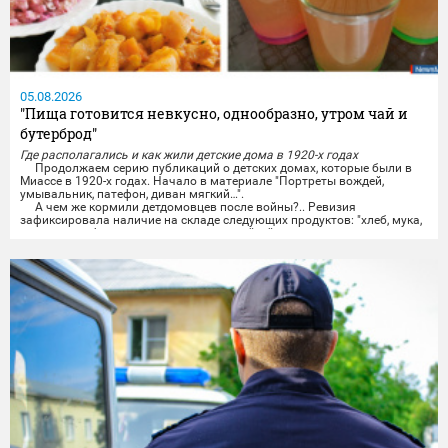
05.08.2026
"Пища готовится невкусно, однообразно, утром чай и
бутерброд"
Где располагались и как жили детские дома в 1920-х годах
Продолжаем серию публикаций о детских домах, которые были в
Миассе в 1920-х годах. Начало в материале "Портреты вождей,
умывальник, патефон, диван мягкий…".
А чем же кормили детдомовцев после войны?.. Ревизия
зафиксировала наличие на складе следующих продуктов: "хлеб, мука,
сахар, картофель, какао, вермишель, чай, яйцо, дрожжи, мясо,
печенье,...