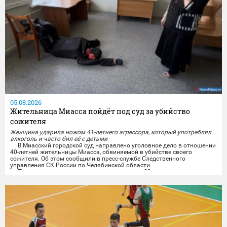
05.08.2026
Жительница Миасса пойдёт под суд за убийство
сожителя
Женщина ударила ножом 41-летнего агрессора, который употреблял
алкоголь и часто бил её с детьми
В Миасский городской суд направлено уголовное дело в отношении
40-летней жительницы Миасса, обвиняемой в убийстве своего
сожителя. Об этом сообщили в пресс-службе Следственного
управления СК России по Челябинской области.
По версии следствия, трагедия произошла 29 мая в доме по
переулку Луговому в Миассе. Между женщиной и её 41-летним
сожителем произошёл конфликт, причиной которого стали...