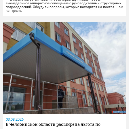
еженедельное аппаратное совещание с руководителями структурных
подразделений. Обсудили вопросы, которые находятся на постоянном
контроле.
Так, в настоящее время идёт капитальный ремонт сетей
теплоснабжения в селе Смородинка. В понедельник подрядчик
официально уведомил о приостановке работ из-за обильных осадков.
Как только погода позволит,...
03.08.2026
В Челябинской области расширена льгота по