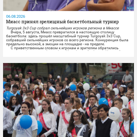
06.08.2026
Миасс принял зрелищный баскетбольный турнир
Turgoyak 3x3 Cup собрал сильнейших игроков региона в Миассе
Вчера, 5 августа, Миасс превратился в настоящую столицу
баскетбола: здесь прошёл масштабный турнир Turgoyak 3x3 Cup,
собравший сильнейших игроков со всего региона. Конкуренция была
предельно высокой, а эмоции на площадке - на пределе.
С приветственным словом к игрокам и зрителям обратились
президент федерации баскетбола Челябинской области Николай
Сандаков и президент федерации баскетбола Миасса...