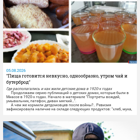
05.08.2026
"Пища готовится невкусно, однообразно, утром чай и
бутерброд"
Где располагались и как жили детские дома в 1920-х годах
Продолжаем серию публикаций о детских домах, которые были в
Миассе в 1920-х годах. Начало в материале "Портреты вождей,
умывальник, патефон, диван мягкий…".
А чем же кормили детдомовцев после войны?.. Ревизия
зафиксировала наличие на складе следующих продуктов: "хлеб, мука,
сахар, картофель, какао, вермишель, чай, яйцо, дрожжи, мясо,
печенье,...