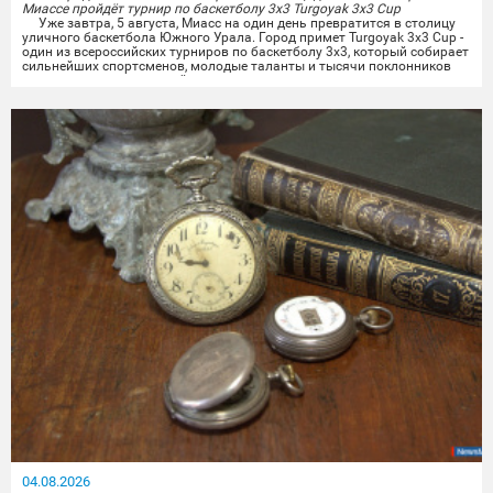
Миассе пройдёт турнир по баскетболу 3х3 Turgoyak 3x3 Cup
Уже завтра, 5 августа, Миасс на один день превратится в столицу
уличного баскетбола Южного Урала. Город примет Turgoyak 3x3 Cup -
один из всероссийских турниров по баскетболу 3х3, который собирает
сильнейших спортсменов, молодые таланты и тысячи поклонников
этого вида спорта со всей страны.
Здесь развернётся борьба за чемпионский титул. Зрителей ждут
десятки динамичных матчей, эффектные данки,...
04.08.2026