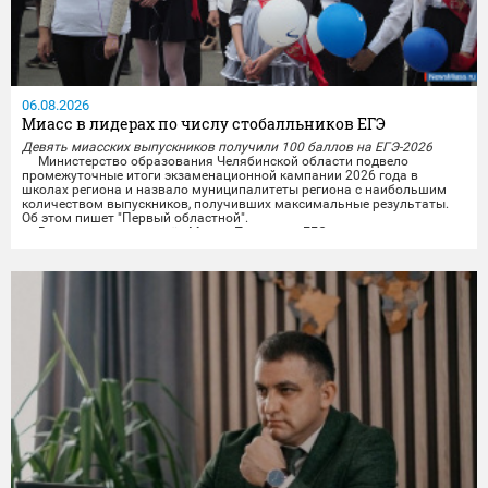
06.08.2026
Миасс в лидерах по числу стобалльников ЕГЭ
Девять миасских выпускников получили 100 баллов на ЕГЭ-2026
Министерство образования Челябинской области подвело
промежуточные итоги экзаменационной кампании 2026 года в
школах региона и назвало муниципалитеты региона с наибольшим
количеством выпускников, получивших максимальные результаты.
Об этом пишет "Первый областной".
В число лидеров вошёл Миасс. По итогам ЕГЭ девять выпускников
городских школ набрали по 100 баллов. Высоких результатов
миасские...