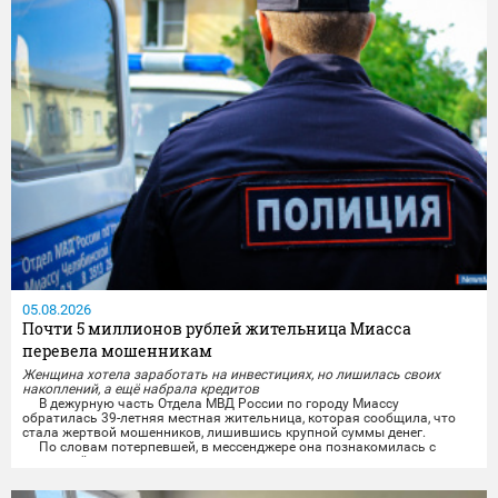
05.08.2026
Почти 5 миллионов рублей жительница Миасса
перевела мошенникам
Женщина хотела заработать на инвестициях, но лишилась своих
накоплений, а ещё набрала кредитов
В дежурную часть Отдела МВД России по городу Миассу
обратилась 39-летняя местная жительница, которая сообщила, что
стала жертвой мошенников, лишившись крупной суммы денег.
По словам потерпевшей, в мессенджере она познакомилась с
мужчиной, от которого поступило заманчивое предложение о
получении гарантированного пассивного дохода. Злоумышленник
пообещал женщине высокую прибыль от инвестиций на...