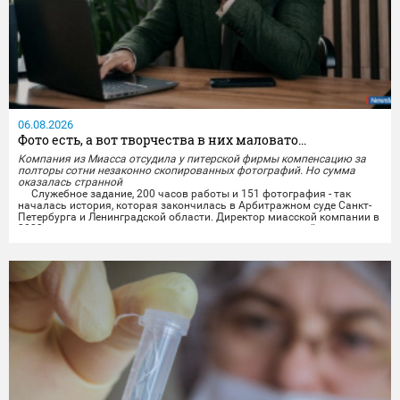
06.08.2026
Фото есть, а вот творчества в них маловато...
Компания из Миасса отсудила у питерской фирмы компенсацию за
полторы сотни незаконно скопированных фотографий. Но сумма
оказалась странной
Служебное задание, 200 часов работы и 151 фотография - так
началась история, которая закончилась в Арбитражном суде Санкт-
Петербурга и Ленинградской области. Директор миасской компании в
2023 году снимала товары организации для интернет-сайта: по
служебному заданию, на технике предприятия, за 200 часов рабочего
времени. Снимки и отчёт о проделанной работе - на месте.
Исключительные права на...