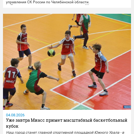
управления СК России по Челябинской области.
По версии следствия, трагедия произошла 29 мая в доме по
переулку Луговому в Миассе. Между женщиной и её 41-летним
сожителем произошёл конфликт, причиной которого стали...
04.08.2026
Уже завтра Миасс примет масштабный баскетбольный
кубок
Наш город станет главной спортивной площадкой Южного Урала - в