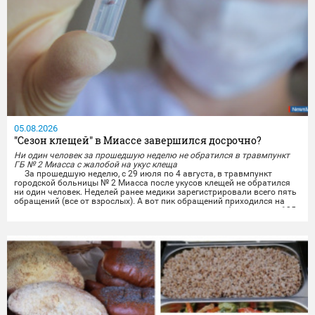
05.08.2026
"Сезон клещей" в Миассе завершился досрочно?
Ни один человек за прошедшую неделю не обратился в травмпункт
ГБ № 2 Миасса с жалобой на укус клеща
За прошедшую неделю, с 29 июля по 4 августа, в травмпункт
городской больницы № 2 Миасса после укусов клещей не обратился
ни один человек. Неделей ранее медики зарегистрировали всего пять
обращений (все от взрослых). А вот пик обращений приходился на
середину мая, когда врачи травмпункта принимали более чем по 125
человек за неделю.
Если сравнить с цифрами прошлого года, то в конце июля и
начале...