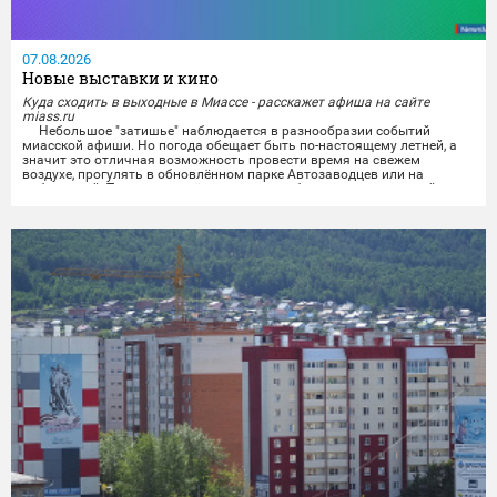
07.08.2026
Новые выставки и кино
Куда сходить в выходные в Миассе - расскажет афиша на сайте
miass.ru
Небольшое "затишье" наблюдается в разнообразии событий
миасской афиши. Но погода обещает быть по-настоящему летней, а
значит это отличная возможность провести время на свежем
воздухе, прогулять в обновлённом парке Автозаводцев или на
набережной. Тем же, кто всё же хочет приобщиться к культурной
программе, можно будет отправиться на выставки и в кинотеатры.
Любители спокойного времяпрепровождения...