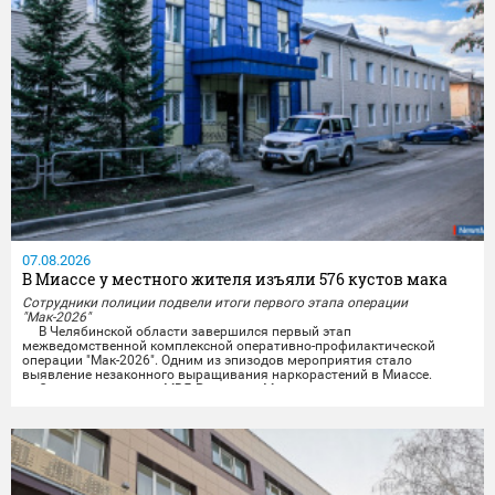
07.08.2026
В Миассе у местного жителя изъяли 576 кустов мака
Сотрудники полиции подвели итоги первого этапа операции
"Мак-2026"
В Челябинской области завершился первый этап
межведомственной комплексной оперативно-профилактической
операции "Мак-2026". Одним из эпизодов мероприятия стало
выявление незаконного выращивания наркорастений в Миассе.
Сотрудники отдела МВД России по Миассу совместно с
представителями УФСБ России по Челябинской области провели
комплекс оперативно-розыскных мероприятий и задержали местного
жителя,...