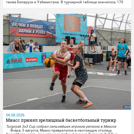
также Беларуси и Узбекистана. В турнирной таблице значилось 170
городов, среди которых и сборная Миасса.
Опытные миасские лёгкоатлеты показали отличные результаты на
личных дистанциях и в командной эстафете....
06.08.2026
Миасс принял зрелищный баскетбольный турнир
Turgoyak 3x3 Cup собрал сильнейших игроков региона в Миассе
Вчера, 5 августа, Миасс превратился в настоящую столицу