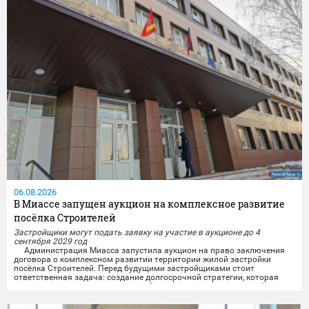
06.08.2026
В Миассе запущен аукцион на комплексное развитие
посёлка Строителей
Застройщики могут подать заявку на участие в аукционе до 4
сентября 2029 год
Администрация Миасса запустила аукцион на право заключения
договора о комплексном развитии территории жилой застройки
посёлка Строителей.️ Перед будущими застройщиками стоит
ответственная задача: создание долгосрочной стратегии, которая
свяжет разные важные элементы (жильё, транспорт, досуг, рабочие
места) в единую систему, чтобы изменения были заметны и реально
улучшили повседневную жизнь...