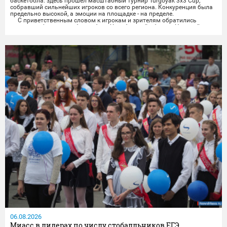
баскетбола: здесь прошёл масштабный турнир Turgoyak 3x3 Cup,
собравший сильнейших игроков со всего региона. Конкуренция была
предельно высокой, а эмоции на площадке - на пределе.
С приветственным словом к игрокам и зрителям обратились
президент федерации баскетбола Челябинской области Николай
Сандаков и президент федерации баскетбола Миасса...
06.08.2026
Миасс в лидерах по числу стобалльников ЕГЭ