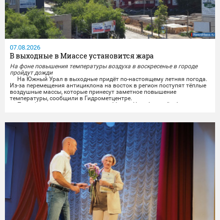
07.08.2026
В выходные в Миассе установится жара
На фоне повышения температуры воздуха в воскресенье в городе
пройдут дожди
На Южный Урал в выходные придёт по-настоящему летняя погода.
Из-за перемещения антициклона на восток в регион поступят тёплые
воздушные массы, которые принесут заметное повышение
температуры, сообщили в Гидрометцентре.
По информации синоптиков, в субботу в Челябинской области
будет облачно и без осадков. Ветер завтра обещают переменчивого
направления, ночью 3-8 м/с, днём 5-10 м/с, местами порывы...