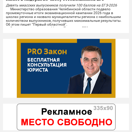
Девять миасских выпускников получили 100 баллов на ЕГЭ-2026
Министерство образования Челябинской области подвело
промежуточные итоги экзаменационной кампании 2026 года в
школах региона и назвало муниципалитеты региона с наибольшим
количеством выпускников, получивших максимальные результаты.
Об этом пишет "Первый областной".
В число лидеров вошёл Миасс. По итогам ЕГЭ девять выпускников
городских школ набрали по 100 баллов. Высоких результатов
миасские...