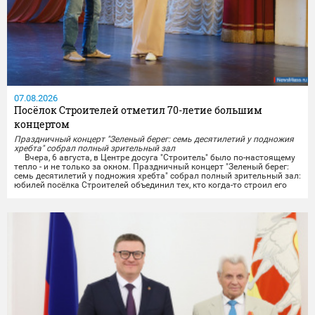
07.08.2026
Посёлок Строителей отметил 70-летие большим
концертом
Праздничный концерт "Зеленый берег: семь десятилетий у подножия
хребта" собрал полный зрительный зал
Вчера, 6 августа, в Центре досуга "Строитель" было по-настоящему
тепло - и не только за окном. Праздничный концерт "Зеленый берег:
семь десятилетий у подножия хребта" собрал полный зрительный зал:
юбилей посёлка Строителей объединил тех, кто когда-то строил его
своими руками, тех, кто здесь родился и вырос, и тех, кто только
начинает свою историю на этой земле.
Со сцены звучали тёплые слова...