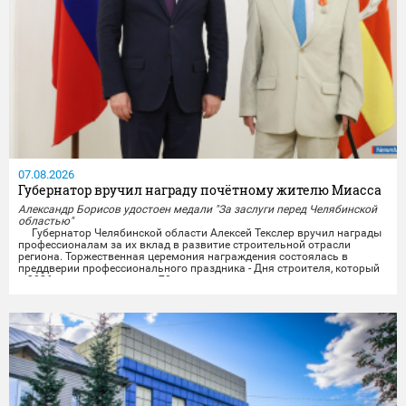
07.08.2026
Губернатор вручил награду почётному жителю Миасса
Александр Борисов удостоен медали "За заслуги перед Челябинской
областью"
Губернатор Челябинской области Алексей Текслер вручил награды
профессионалам за их вклад в развитие строительной отрасли
региона. Торжественная церемония награждения состоялась в
преддверии профессионального праздника - Дня строителя, который
в 2026 году отмечает свое 70-летие.
Награды получили представители строительных организаций,
работники министерства и подведомственных учреждений из...