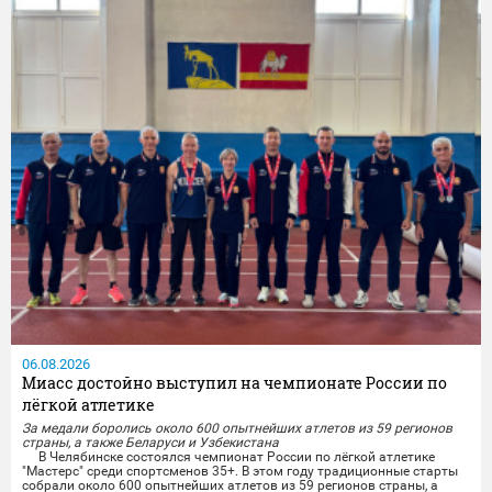
06.08.2026
Миасс достойно выступил на чемпионате России по
лёгкой атлетике
За медали боролись около 600 опытнейших атлетов из 59 регионов
страны, а также Беларуси и Узбекистана
В Челябинске состоялся чемпионат России по лёгкой атлетике
"Мастерс" среди спортсменов 35+. В этом году традиционные старты
собрали около 600 опытнейших атлетов из 59 регионов страны, а