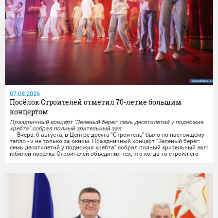
07.08.2026
Посёлок Строителей отметил 70-летие большим
концертом
Праздничный концерт "Зеленый берег: семь десятилетий у подножия
хребта" собрал полный зрительный зал
Вчера, 6 августа, в Центре досуга "Строитель" было по-настоящему
тепло - и не только за окном. Праздничный концерт "Зеленый берег:
семь десятилетий у подножия хребта" собрал полный зрительный зал:
юбилей посёлка Строителей объединил тех, кто когда-то строил его
своими руками, тех, кто здесь родился и вырос, и тех, кто только
начинает свою историю на этой земле.
Со сцены звучали тёплые слова...