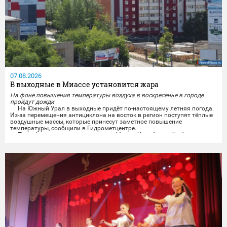
07.08.2026
В выходные в Миассе установится жара
На фоне повышения температуры воздуха в воскресенье в городе
пройдут дожди
На Южный Урал в выходные придёт по-настоящему летняя погода.
Из-за перемещения антициклона на восток в регион поступят тёплые
воздушные массы, которые принесут заметное повышение
температуры, сообщили в Гидрометцентре.
По информации синоптиков, в субботу в Челябинской области
будет облачно и без осадков. Ветер завтра обещают переменчивого
направления, ночью 3-8 м/с, днём 5-10 м/с, местами порывы...