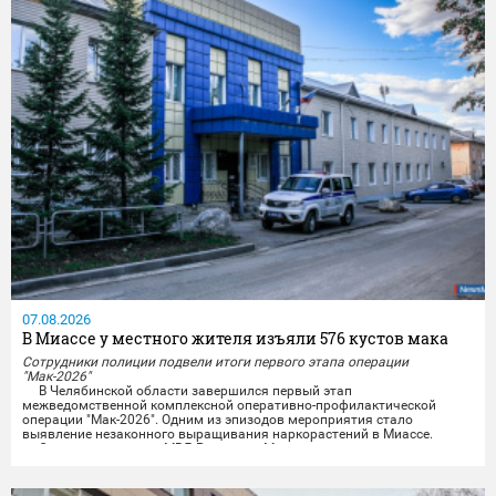
07.08.2026
В Миассе у местного жителя изъяли 576 кустов мака
Сотрудники полиции подвели итоги первого этапа операции
"Мак-2026"
В Челябинской области завершился первый этап
межведомственной комплексной оперативно-профилактической
операции "Мак-2026". Одним из эпизодов мероприятия стало
выявление незаконного выращивания наркорастений в Миассе.
Сотрудники отдела МВД России по Миассу совместно с
представителями УФСБ России по Челябинской области провели
комплекс оперативно-розыскных мероприятий и задержали местного
жителя,...