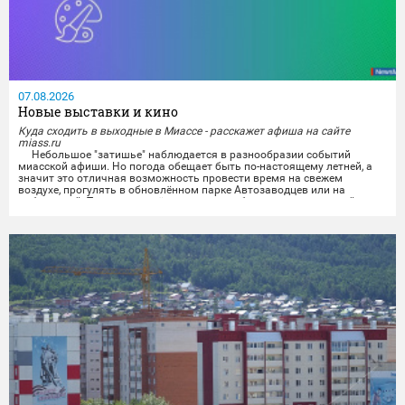
07.08.2026
Новые выставки и кино
Куда сходить в выходные в Миассе - расскажет афиша на сайте
miass.ru
Небольшое "затишье" наблюдается в разнообразии событий
миасской афиши. Но погода обещает быть по-настоящему летней, а
значит это отличная возможность провести время на свежем
воздухе, прогулять в обновлённом парке Автозаводцев или на
набережной. Тем же, кто всё же хочет приобщиться к культурной
программе, можно будет отправиться на выставки и в кинотеатры.
Любители спокойного времяпрепровождения...