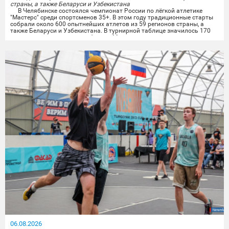
страны, а также Беларуси и Узбекистана
В Челябинске состоялся чемпионат России по лёгкой атлетике
"Мастерс" среди спортсменов 35+. В этом году традиционные старты
собрали около 600 опытнейших атлетов из 59 регионов страны, а
также Беларуси и Узбекистана. В турнирной таблице значилось 170
городов, среди которых и сборная Миасса.
Опытные миасские лёгкоатлеты показали отличные результаты на
личных дистанциях и в командной эстафете....
06.08.2026