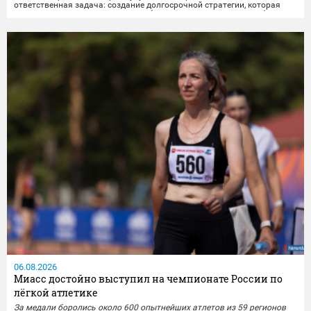
ответственная задача: создание долгосрочной стратегии, которая
свяжет разные важные элементы (жильё, транспорт, досуг, рабочие
места) в единую систему, чтобы изменения были заметны и реально
улучшили повседневную жизнь...
06.08.2026
Миасс достойно выступил на чемпионате России по
лёгкой атлетике
За медали боролись около 600 опытнейших атлетов из 59 регионов