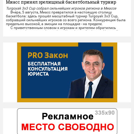
Миасс принял зрелищный баскетбольный турнир
Turgoyak 3x3 Cup собрал сильнейших игроков региона в Миассе
Вчера, 5 августа, Миасс превратился в настоящую столицу
баскетбола: здесь прошёл масштабный турнир Turgoyak 3x3 Cup,
собравший сильнейших игроков со всего региона. Конкуренция была
предельно высокой, а эмоции на площадке - на пределе.
С приветственным словом к игрокам и зрителям обратились
президент федерации баскетбола Челябинской области Николай
Сандаков и президент федерации баскетбола Миасса...