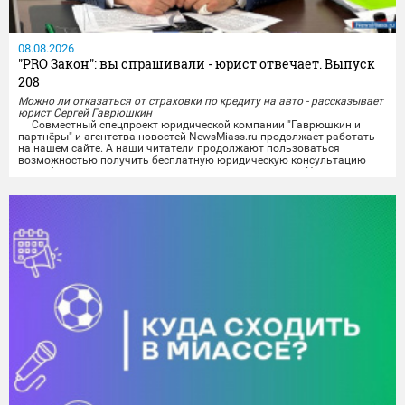
08.08.2026
"PRO Закон": вы спрашивали - юрист отвечает. Выпуск
208
Можно ли отказаться от страховки по кредиту на авто - рассказывает
юрист Сергей Гаврюшкин
Совместный спецпроект юридической компании "Гаврюшкин и
партнёры" и агентства новостей NewsMiass.ru продолжает работать
на нашем сайте. А наши читатели продолжают пользоваться
возможностью получить бесплатную юридическую консультацию
квалифицированного специалиста не выходя из дома. На вопросы
миасцев отвечает юрист Сергей Гаврюшкин.
Все поступившие на сегодняшний день вопросы уже проработаны,
а...