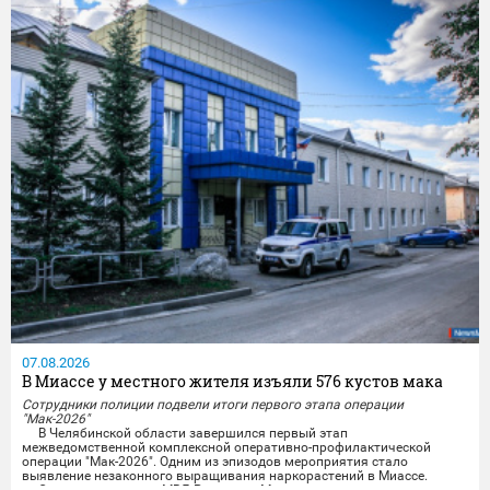
07.08.2026
В Миассе у местного жителя изъяли 576 кустов мака
Сотрудники полиции подвели итоги первого этапа операции
"Мак-2026"
В Челябинской области завершился первый этап
межведомственной комплексной оперативно-профилактической
операции "Мак-2026". Одним из эпизодов мероприятия стало
выявление незаконного выращивания наркорастений в Миассе.