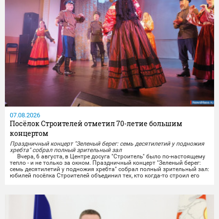
07.08.2026
Посёлок Строителей отметил 70-летие большим
концертом
Праздничный концерт "Зеленый берег: семь десятилетий у подножия
хребта" собрал полный зрительный зал
Вчера, 6 августа, в Центре досуга "Строитель" было по-настоящему
тепло - и не только за окном. Праздничный концерт "Зеленый берег:
семь десятилетий у подножия хребта" собрал полный зрительный зал:
юбилей посёлка Строителей объединил тех, кто когда-то строил его
своими руками, тех, кто здесь родился и вырос, и тех, кто только
начинает свою историю на этой земле.
Со сцены звучали тёплые слова...