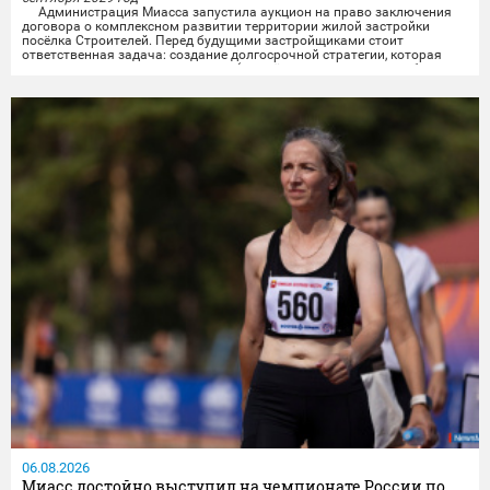
Администрация Миасса запустила аукцион на право заключения
договора о комплексном развитии территории жилой застройки
посёлка Строителей.️ Перед будущими застройщиками стоит
ответственная задача: создание долгосрочной стратегии, которая
свяжет разные важные элементы (жильё, транспорт, досуг, рабочие
места) в единую систему, чтобы изменения были заметны и реально
улучшили повседневную жизнь...
06.08.2026
Миасс достойно выступил на чемпионате России по