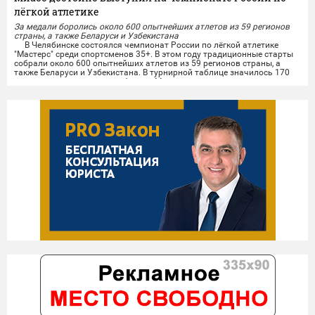
лёгкой атлетике
За медали боролись около 600 опытнейших атлетов из 59 регионов
страны, а также Беларуси и Узбекистана
В Челябинске состоялся чемпионат России по лёгкой атлетике
"Мастерс" среди спортсменов 35+. В этом году традиционные старты
собрали около 600 опытнейших атлетов из 59 регионов страны, а
также Беларуси и Узбекистана. В турнирной таблице значилось 170
городов, среди которых и сборная Миасса.
Опытные миасские лёгкоатлеты показали отличные результаты на
личных дистанциях и в командной эстафете....