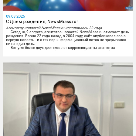
09.08.2026
С Днём рождения, NewsMiass.ru!
Агентству новостей NewsMiass.ru исполнилось 22 года
Сегодня, 9 августа, агентство новостей NewsMiass.ru отмечает день
рождения. Ровно 22 года назад, в 2004 году, сайт опубликовал свою
первую новость - и с тех пор информационный поток не прерывался
ни на один день.
Вот уже более двух десятков лет корреспонденты агентства
рассказывают читателям обо всём, чем живёт город: о работе власти
и депутатов, о проблемах и достижениях городского хозяйства, о...