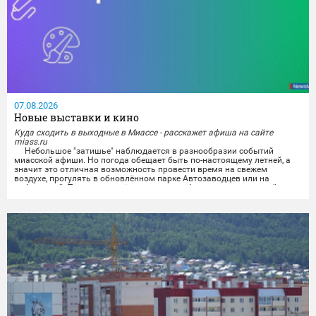
07.08.2026
Новые выставки и кино
Куда сходить в выходные в Миассе - расскажет афиша на сайте
miass.ru
Небольшое "затишье" наблюдается в разнообразии событий
миасской афиши. Но погода обещает быть по-настоящему летней, а
значит это отличная возможность провести время на свежем
воздухе, прогулять в обновлённом парке Автозаводцев или на
набережной. Тем же, кто всё же хочет приобщиться к культурной
программе, можно будет отправиться на выставки и в кинотеатры.
Любители спокойного времяпрепровождения...