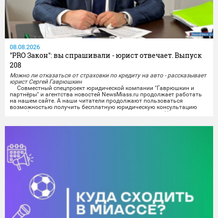
08.08.2026
"PRO Закон": вы спрашивали - юрист отвечает. Выпуск
208
Можно ли отказаться от страховки по кредиту на авто - рассказывает
юрист Сергей Гаврюшкин
Совместный спецпроект юридической компании "Гаврюшкин и
партнёры" и агентства новостей NewsMiass.ru продолжает работать
на нашем сайте. А наши читатели продолжают пользоваться
возможностью получить бесплатную юридическую консультацию
квалифицированного специалиста не выходя из дома. На вопросы
миасцев отвечает юрист Сергей Гаврюшкин.
Все поступившие на сегодняшний день вопросы уже проработаны,
а...