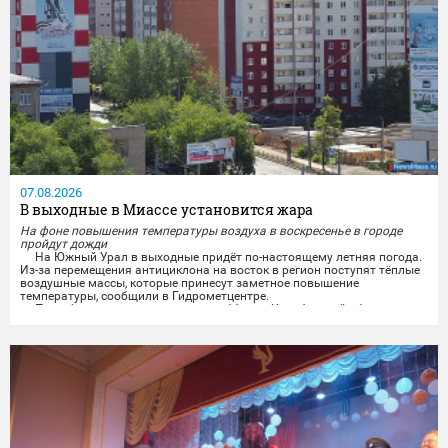
07.08.2026
В выходные в Миассе установится жара
На фоне повышения температуры воздуха в воскресенье в городе
пройдут дожди
На Южный Урал в выходные придёт по-настоящему летняя погода.
Из-за перемещения антициклона на восток в регион поступят тёплые
воздушные массы, которые принесут заметное повышение
температуры, сообщили в Гидрометцентре.
По информации синоптиков, в субботу в Челябинской области
будет облачно и без осадков. Ветер завтра обещают переменчивого
направления, ночью 3-8 м/с, днём 5-10 м/с, местами порывы...