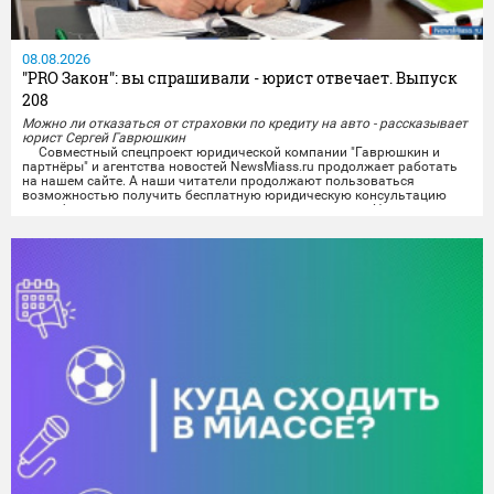
08.08.2026
"PRO Закон": вы спрашивали - юрист отвечает. Выпуск
208
Можно ли отказаться от страховки по кредиту на авто - рассказывает
юрист Сергей Гаврюшкин
Совместный спецпроект юридической компании "Гаврюшкин и
партнёры" и агентства новостей NewsMiass.ru продолжает работать
на нашем сайте. А наши читатели продолжают пользоваться
возможностью получить бесплатную юридическую консультацию
квалифицированного специалиста не выходя из дома. На вопросы
миасцев отвечает юрист Сергей Гаврюшкин.
Все поступившие на сегодняшний день вопросы уже проработаны,
а...