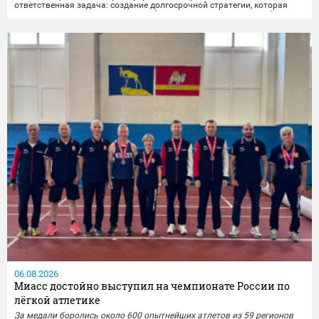
ответственная задача: создание долгосрочной стратегии, которая
свяжет разные важные элементы (жильё, транспорт, досуг, рабочие
места) в единую систему, чтобы изменения были заметны и реально
улучшили повседневную жизнь...
06.08.2026
Миасс достойно выступил на чемпионате России по
лёгкой атлетике
За медали боролись около 600 опытнейших атлетов из 59 регионов