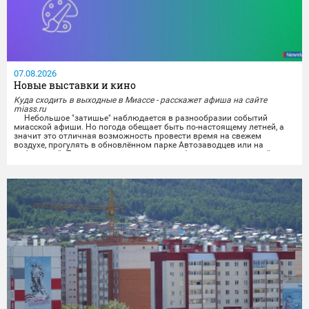
07.08.2026
Новые выставки и кино
Куда сходить в выходные в Миассе - расскажет афиша на сайте
miass.ru
Небольшое "затишье" наблюдается в разнообразии событий
миасской афиши. Но погода обещает быть по-настоящему летней, а
значит это отличная возможность провести время на свежем
воздухе, прогулять в обновлённом парке Автозаводцев или на
набережной. Тем же, кто всё же хочет приобщиться к культурной
программе, можно будет отправиться на выставки и в кинотеатры.
Любители спокойного времяпрепровождения...