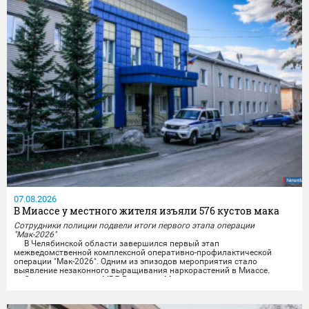
07.08.2026
В Миассе у местного жителя изъяли 576 кустов мака
Сотрудники полиции подвели итоги первого этапа операции
"Мак-2026"
В Челябинской области завершился первый этап
межведомственной комплексной оперативно-профилактической
операции "Мак-2026". Одним из эпизодов мероприятия стало
выявление незаконного выращивания наркорастений в Миассе.
Сотрудники отдела МВД России по Миассу совместно с
представителями УФСБ России по Челябинской области провели
комплекс оперативно-розыскных мероприятий и задержали местного
жителя,...