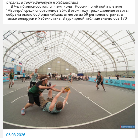
страны, а также Беларуси и Узбекистана
В Челябинске состоялся чемпионат России по лёгкой атлетике
"Мастерс" среди спортсменов 35+. В этом году традиционные старты
собрали около 600 опытнейших атлетов из 59 регионов страны, а
также Беларуси и Узбекистана. В турнирной таблице значилось 170
городов, среди которых и сборная Миасса.
Опытные миасские лёгкоатлеты показали отличные результаты на
личных дистанциях и в командной эстафете....
06.08.2026