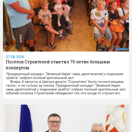
07.08.2026
Посёлок Строителей отметил 70-летие большим
концертом
Праздничный концерт "Зеленый берег: семь десятилетий у подножия
хребта" собрал полный зрительный зал
Вчера, 6 августа, в Центре досуга "Строитель" было по-настоящему
тепло - и не только за окном. Праздничный концерт "Зеленый берег:
семь десятилетий у подножия хребта" собрал полный зрительный зал:
юбилей посёлка Строителей объединил тех, кто когда-то строил его
своими руками, тех, кто здесь родился и вырос, и тех, кто только
начинает свою историю на этой земле.
Со сцены звучали тёплые слова...