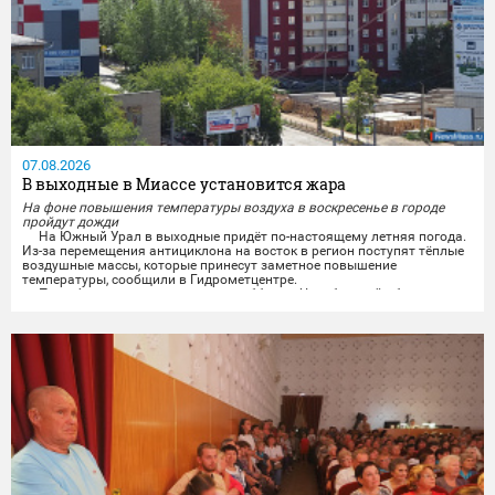
07.08.2026
В выходные в Миассе установится жара
На фоне повышения температуры воздуха в воскресенье в городе
пройдут дожди
На Южный Урал в выходные придёт по-настоящему летняя погода.
Из-за перемещения антициклона на восток в регион поступят тёплые
воздушные массы, которые принесут заметное повышение
температуры, сообщили в Гидрометцентре.
По информации синоптиков, в субботу в Челябинской области
будет облачно и без осадков. Ветер завтра обещают переменчивого
направления, ночью 3-8 м/с, днём 5-10 м/с, местами порывы...