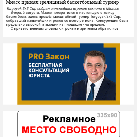
Миасс принял зрелищный баскетбольный турнир
Turgoyak 3x3 Cup собрал сильнейших игроков региона в Миассе
Вчера, 5 августа, Миасс превратился в настоящую столицу
баскетбола: здесь прошёл масштабный турнир Turgoyak 3x3 Cup,
собравший сильнейших игроков со всего региона. Конкуренция была
предельно высокой, а эмоции на площадке - на пределе.
С приветственным словом к игрокам и зрителям обратились
президент федерации баскетбола Челябинской области Николай
Сандаков и президент федерации баскетбола Миасса...