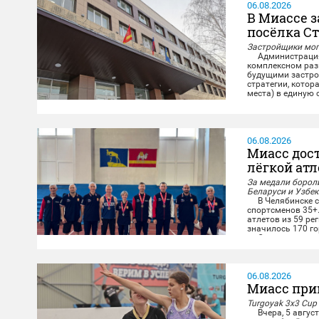
06.08.2026
В Миассе 
посёлка С
Застройщики могу
Администрация М
комплексном разв
будущими застро
стратегии, котор
места) в единую
повседневную жиз
06.08.2026
Миасс дос
лёгкой ат
За медали бороли
Беларуси и Узбе
В Челябинске со
спортсменов 35+
атлетов из 59 ре
значилось 170 го
Опытные миасски
дистанциях и в к
06.08.2026
Миасс при
Turgoyak 3x3 Cup
Вчера, 5 август