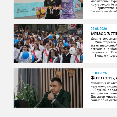
масштабный турни
Конкуренция была
С приветственны
баскетбола Челя
Миасса...
06.08.2026
Миасс в ли
Девять миасских
Министерство о
экзаменационной
региона с наибо
результаты. Об э
В число лидеров
набрали по 100 б
06.08.2026
Фото есть, 
Компания из Миа
незаконно скопи
Служебное задан
которая закончил
Директор миасск
сайта: по служеб
Снимки и отчёт о