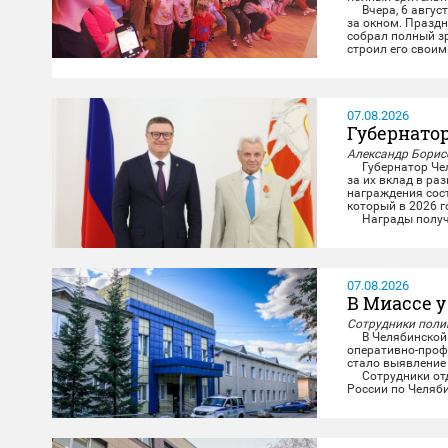
Вчера, 6 августа
за окном. Праздн
собрал полный зр
строил его своими
свою историю на 
Со сцены звучал
07.08.2026
Губернато
Александр Борисо
Губернатор Челя
за их вклад в ра
награждения сост
который в 2026 г
Награды получил
министерства и п
07.08.2026
В Миассе у
Сотрудники полиц
В Челябинской 
оперативно-проф
стало выявление
Сотрудники отде
России по Челяб
и задержали мест