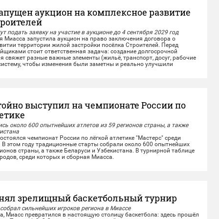
запущен аукцион на комплексное развитие
троителей
т подать заявку на участие в аукционе до 4 сентября 2029 год
иасса запустила аукцион на право заключения договора о
итии территории жилой застройки посёлка Строителей.️ Перед
йщиками стоит ответственная задача: создание долгосрочной
ая свяжет разные важные элементы (жильё, транспорт, досуг, рабочие
 систему, чтобы изменения были заметны и реально улучшили
нь...
тойно выступил на чемпионате России по
летике
сь около 600 опытнейших атлетов из 59 регионов страны, а также
кистана
стоялся чемпионат России по лёгкой атлетике "Мастерс" среди
. В этом году традиционные старты собрали около 600 опытнейших
гионов страны, а также Беларуси и Узбекистана. В турнирной таблице
родов, среди которых и сборная Миасса.
е лёгкоатлеты показали отличные результаты на личных
омандной эстафете....
нял зрелищный баскетбольный турнир
 собрал сильнейших игроков региона в Миассе
а, Миасс превратился в настоящую столицу баскетбола: здесь прошёл