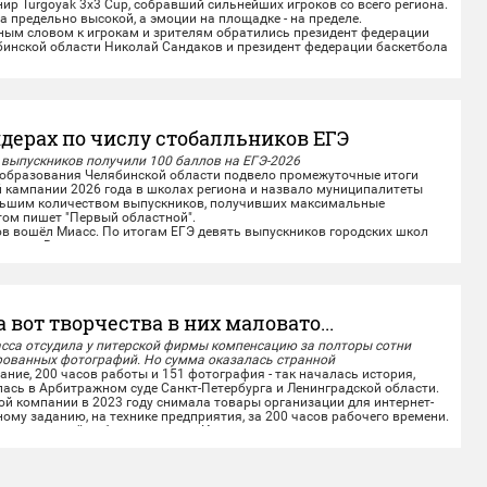
р Turgoyak 3x3 Cup, собравший сильнейших игроков со всего региона.
 предельно высокой, а эмоции на площадке - на пределе.
м словом к игрокам и зрителям обратились президент федерации
бинской области Николай Сандаков и президент федерации баскетбола
дерах по числу стобалльников ЕГЭ
 выпускников получили 100 баллов на ЕГЭ-2026
бразования Челябинской области подвело промежуточные итоги
 кампании 2026 года в школах региона и назвало муниципалитеты
льшим количеством выпускников, получивших максимальные
том пишет "Первый областной".
 вошёл Миасс. По итогам ЕГЭ девять выпускников городских школ
аллов. Высоких результатов миасские...
а вот творчества в них маловато...
сса отсудила у питерской фирмы компенсацию за полторы сотни
рованных фотографий. Но сумма оказалась странной
ие, 200 часов работы и 151 фотография - так началась история,
ась в Арбитражном суде Санкт-Петербурга и Ленинградской области.
ой компании в 2023 году снимала товары организации для интернет-
ному заданию, на технике предприятия, за 200 часов рабочего времени.
 проделанной работе - на месте. Исключительные права на...