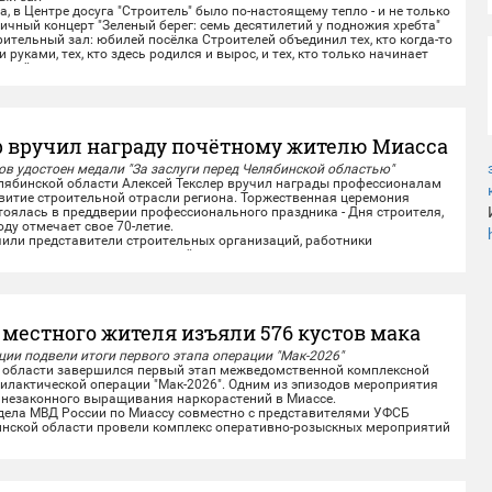
, в Центре досуга "Строитель" было по-настоящему тепло - и не только
ичный концерт "Зеленый берег: семь десятилетий у подножия хребта"
ительный зал: юбилей посёлка Строителей объединил тех, кто когда-то
 руками, тех, кто здесь родился и вырос, и тех, кто только начинает
этой земле.
и тёплые слова...
р вручил награду почётному жителю Миасса
в удостоен медали "За заслуги перед Челябинской областью"
бинской области Алексей Текслер вручил награды профессионалам
звитие строительной отрасли региона. Торжественная церемония
оялась в преддверии профессионального праздника - Дня строителя,
оду отмечает свое 70-летие.
и представители строительных организаций, работники
одведомственных учреждений из...
 местного жителя изъяли 576 кустов мака
ии подвели итоги первого этапа операции "Мак-2026"
области завершился первый этап межведомственной комплексной
илактической операции "Мак-2026". Одним из эпизодов мероприятия
 незаконного выращивания наркорастений в Миассе.
ла МВД России по Миассу совместно с представителями УФСБ
инской области провели комплекс оперативно-розыскных мероприятий
ного жителя,...