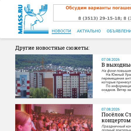
НОВОСТИ
АКТУАЛЬНО
ОБЪЯВЛЕН
Другие новостные сюжеты:
07.08.2026
В выходны
На фоне повышен
На Южный Урал в
перемещения ант
которые принесу
По информации с
осадков. Ветер з
м/с, местами пор
07.08.2026
Посёлок С
концертом
Праздничный конц
полный зрительн