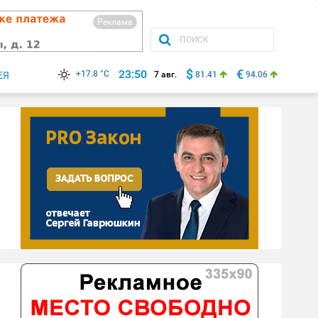
Реклама
$
€
23:50
+17.8 °C
ЕЯ
7 авг.
81.41
94.06