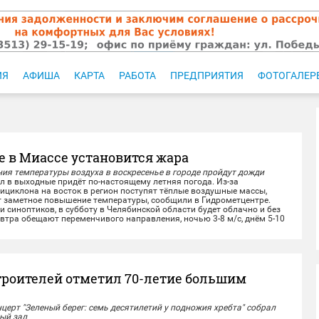
ИЯ
АФИША
КАРТА
РАБОТА
ПРЕДПРИЯТИЯ
ФОТОГАЛЕР
е в Миассе установится жара
ия температуры воздуха в воскресенье в городе пройдут дожди
 выходные придёт по-настоящему летняя погода. Из-за
ициклона на восток в регион поступят тёплые воздушные массы,
т заметное повышение температуры, сообщили в Гидрометцентре.
иноптиков, в субботу в Челябинской области будет облачно и без
автра обещают переменчивого направления, ночью 3-8 м/с, днём 5-10
ывы...
троителей отметил 70-летие большим
ерт "Зеленый берег: семь десятилетий у подножия хребта" собрал
ый зал