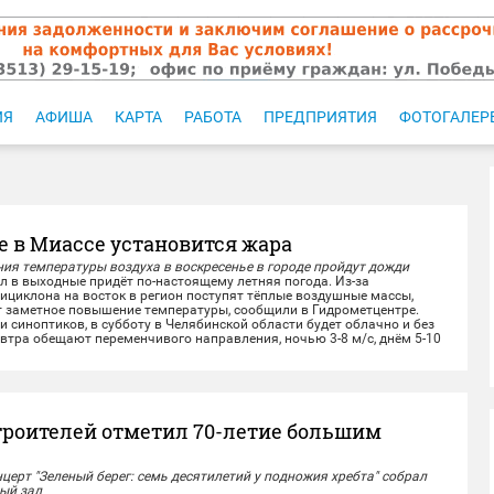
ИЯ
АФИША
КАРТА
РАБОТА
ПРЕДПРИЯТИЯ
ФОТОГАЛЕР
е в Миассе установится жара
ия температуры воздуха в воскресенье в городе пройдут дожди
 выходные придёт по-настоящему летняя погода. Из-за
ициклона на восток в регион поступят тёплые воздушные массы,
т заметное повышение температуры, сообщили в Гидрометцентре.
иноптиков, в субботу в Челябинской области будет облачно и без
автра обещают переменчивого направления, ночью 3-8 м/с, днём 5-10
ывы...
троителей отметил 70-летие большим
ерт "Зеленый берег: семь десятилетий у подножия хребта" собрал
ый зал