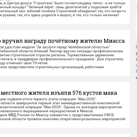
, в Центре досуга "Строитель" было по-настоящему тепло - и не только
ичный концерт "Зеленый берег: семь десятилетий у подножия хребта"
ительный зал: юбилей посёлка Строителей объединил тех, кто когда-то
 руками, тех, кто здесь родился и вырос, и тех, кто только начинает
этой земле.
и тёплые слова...
р вручил награду почётному жителю Миасса
в удостоен медали "За заслуги перед Челябинской областью"
бинской области Алексей Текслер вручил награды профессионалам
звитие строительной отрасли региона. Торжественная церемония
оялась в преддверии профессионального праздника - Дня строителя,
оду отмечает свое 70-летие.
и представители строительных организаций, работники
одведомственных учреждений из...
 местного жителя изъяли 576 кустов мака
ии подвели итоги первого этапа операции "Мак-2026"
области завершился первый этап межведомственной комплексной
илактической операции "Мак-2026". Одним из эпизодов мероприятия
 незаконного выращивания наркорастений в Миассе.
ла МВД России по Миассу совместно с представителями УФСБ
инской области провели комплекс оперативно-розыскных мероприятий
ного жителя,...