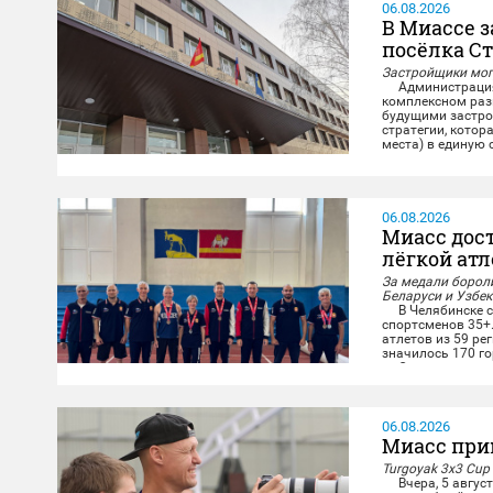
06.08.2026
В Миассе 
посёлка С
Застройщики могу
Администрация М
комплексном разв
будущими застро
стратегии, котор
места) в единую
повседневную жиз
06.08.2026
Миасс дос
лёгкой ат
За медали бороли
Беларуси и Узбе
В Челябинске со
спортсменов 35+
атлетов из 59 ре
значилось 170 го
Опытные миасски
дистанциях и в к
06.08.2026
Миасс при
Turgoyak 3x3 Cup
Вчера, 5 август