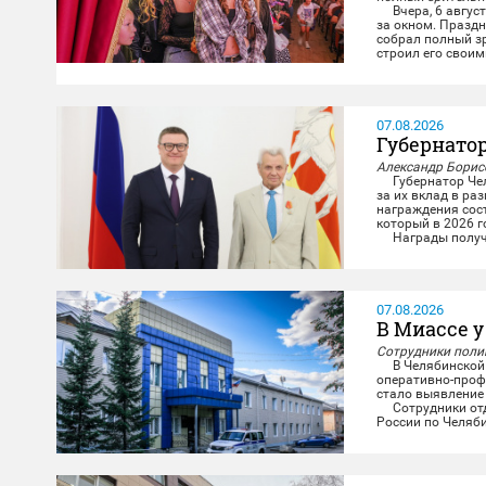
Вчера, 6 августа
за окном. Праздн
собрал полный зр
строил его своими
свою историю на 
Со сцены звучал
07.08.2026
Губернато
Александр Борисо
Губернатор Челя
за их вклад в ра
награждения сост
который в 2026 г
Награды получил
министерства и п
07.08.2026
В Миассе у
Сотрудники полиц
В Челябинской 
оперативно-проф
стало выявление
Сотрудники отде
России по Челяб
и задержали мест