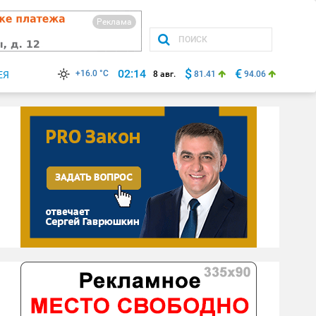
Реклама
$
€
02:14
+16.0 °C
ЕЯ
8 авг.
81.41
94.06