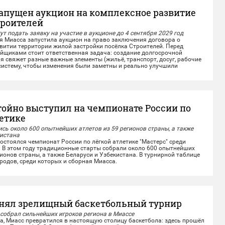
запущен аукцион на комплексное развитие
троителей
т подать заявку на участие в аукционе до 4 сентября 2029 год
иасса запустила аукцион на право заключения договора о
итии территории жилой застройки посёлка Строителей.️ Перед
йщиками стоит ответственная задача: создание долгосрочной
ая свяжет разные важные элементы (жильё, транспорт, досуг, рабочие
 систему, чтобы изменения были заметны и реально улучшили
нь...
тойно выступил на чемпионате России по
летике
сь около 600 опытнейших атлетов из 59 регионов страны, а также
кистана
стоялся чемпионат России по лёгкой атлетике "Мастерс" среди
. В этом году традиционные старты собрали около 600 опытнейших
гионов страны, а также Беларуси и Узбекистана. В турнирной таблице
родов, среди которых и сборная Миасса.
е лёгкоатлеты показали отличные результаты на личных
омандной эстафете....
нял зрелищный баскетбольный турнир
 собрал сильнейших игроков региона в Миассе
а, Миасс превратился в настоящую столицу баскетбола: здесь прошёл