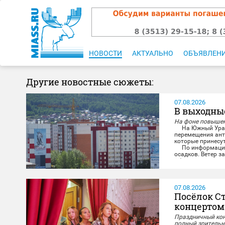
НОВОСТИ
АКТУАЛЬНО
ОБЪЯВЛЕН
Другие новостные сюжеты:
07.08.2026
В выходны
На фоне повышен
На Южный Урал в
перемещения ант
которые принесу
По информации с
осадков. Ветер з
м/с, местами пор
07.08.2026
Посёлок С
концертом
Праздничный конц
полный зрительн