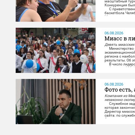
масштабный турни
Конкуренция была
С приветственны
баскетбола Челя
Миасса...
06.08.2026
Миасс в ли
Девять миасских
Министерство о
экзаменационной
региона с наибо
результаты. Об э
В число лидеров
набрали по 100 б
06.08.2026
Фото есть, 
Компания из Миа
незаконно скопи
Служебное задан
которая закончил
Директор миасск
сайта: по служеб
Снимки и отчёт о