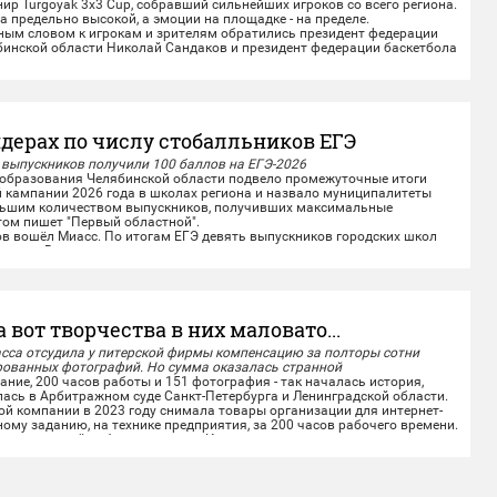
р Turgoyak 3x3 Cup, собравший сильнейших игроков со всего региона.
 предельно высокой, а эмоции на площадке - на пределе.
м словом к игрокам и зрителям обратились президент федерации
бинской области Николай Сандаков и президент федерации баскетбола
дерах по числу стобалльников ЕГЭ
 выпускников получили 100 баллов на ЕГЭ-2026
бразования Челябинской области подвело промежуточные итоги
 кампании 2026 года в школах региона и назвало муниципалитеты
льшим количеством выпускников, получивших максимальные
том пишет "Первый областной".
 вошёл Миасс. По итогам ЕГЭ девять выпускников городских школ
аллов. Высоких результатов миасские...
а вот творчества в них маловато...
сса отсудила у питерской фирмы компенсацию за полторы сотни
рованных фотографий. Но сумма оказалась странной
ие, 200 часов работы и 151 фотография - так началась история,
ась в Арбитражном суде Санкт-Петербурга и Ленинградской области.
ой компании в 2023 году снимала товары организации для интернет-
ному заданию, на технике предприятия, за 200 часов рабочего времени.
 проделанной работе - на месте. Исключительные права на...