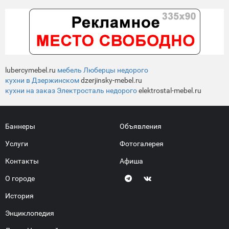
lubercymebel.ru
мебель Люберцы недорого
кухни в Дзержинском
dzerjinsky-mebel.ru
кухни на заказ Электросталь недорого
elektrostal-mebel.ru
Баннеры
Объявления
Услуги
Фотогалерея
Контакты
Афиша
О городе
История
Энциклопедия