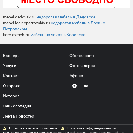
mebel-dedovsk.ru
недорогая мебель в Дедовске
mebel-losinopetrovskiy.ru
недорогая мебель в Лосино-
Петровском
korolevmeb.ru
мебель на заказ в Королеве
Баннеры
Объявления
Услуги
Фотогалерея
Контакты
Афиша
О городе
История
Энциклопедия
Лента Новостей
Пользовательское соглашение
Политика конфиденциальности
При использовании материалов ссылка на сайт miass.ru обязательна. Сайт не