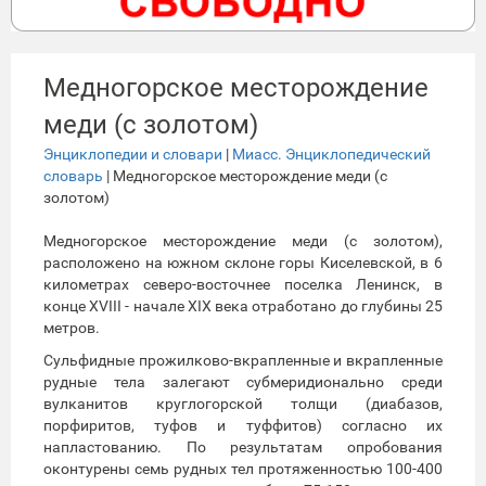
Медногорское месторождение
меди (с золотом)
Энциклопедии и словари
|
Миасс. Энциклопедический
словарь
| Медногорское месторождение меди (с
золотом)
Медногорское месторождение меди (с золотом),
расположено на южном склоне горы Киселевской, в 6
километрах северо-восточнее поселка Ленинск, в
конце ХVIII - начале ХIX века отработано до глубины 25
метров.
Сульфидные прожилково-вкрапленные и вкрапленные
рудные тела залегают субмеридионально среди
вулканитов круглогорской толщи (диабазов,
порфиритов, туфов и туффитов) согласно их
напластованию. По результатам опробования
оконтурены семь рудных тел протяженностью 100-400