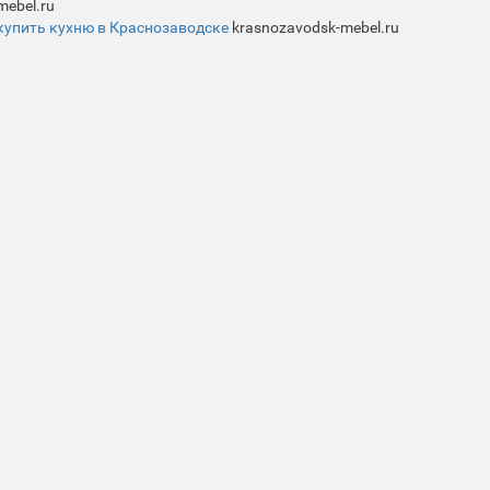
mebel.ru
купить кухню в Краснозаводске
krasnozavodsk-mebel.ru