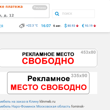
Реклама
$
€
16:07
+22.3 °C
ЕЯ
6 авг.
80.93
93.19
мебель на заказ в Клину
klinmeb.ru
мебель Наро-Фоминск Московская область
fominsk-