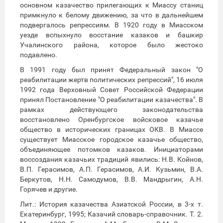
основном казачество прилегающих к Миассу станиц
примкнуло к белому движению, за что в дальнейшем
подвергалось репрессиям. В 1920 году в Миасском
уезде вспыхнуло восстание казаков и башкир
Учалинского района, которое было жестоко
подавлено.
В 1991 году был принят Федеральный закон "О
реабилитации жертв политических репрессий", 16 июля
1992 года Верховный Совет Российской Федерации
принял Постановление "О реабилитации казачества". В
рамках действующего законодательства
восстановлено Оренбургское войсковое казачье
общество в исторических границах ОКВ. В Миассе
существует Миасское городское казачье общество,
объединяющее потомков казаков. Инициаторами
воссоздания казачьих традиций явились: Н.В. Койнов,
В.П. Герасимов, А.П. Герасимов, А.И. Кузьмин, В.А.
Беркутов, Н.Н. Самодумов, В.В. Мандрыгин, А.Н.
Горячев и другие.
Лит.: История казачества Азиатской России, в 3-х т.
Екатеринбург, 1995; Казачий словарь-справочник. Т. 2.