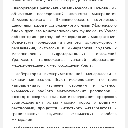
- лаборатория региональной минералогии. Основными
объектами исследований являются минералогия
Ильменогорского и Вишневогорского комплексов
щелочных пород и сопряженного с ними Уфалейского
блока древнего кристаллического фундамента Урала;
лаборатория прикладной минералогии и минерагении.
Объектами исследований являются закономерности
размещения, литология и минералогия подводных
металлоносных гидротермальных отложений
Уральского палеоокеана, условий образования
медноколчеданных месторождений Урала;
- лаборатория экспериментальной минералогии и
физики минералов. Ведет исследования по трем
направлениям: изучение строения и физико-
химических свойств магматических расплавов и
стекол; экспериментальные исследования процессов
взаимодействия магматических пород с водными
растворами, процессов кислотного метасоматоза и
гранитизации; изучение физических свойств
минералов;
- лаборатория минералогии техногенеза и геоэкологии.