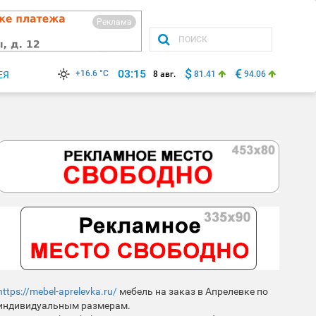
Реклама
$
€
03:15
+16.6 °C
ЕЯ
8 авг.
81.41
94.06
https://mebel-aprelevka.ru/
мебель на заказ в Апрелевке по
индивидуальным размерам.