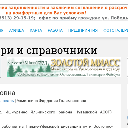
ИЯ
АФИША
КАРТА
РАБОТА
ПРЕДПРИЯТИЯ
ФОТОГАЛЕР
ари и справочники
овна
словарь
| Ахметшина Фардания Галимзяновна
 с. Ишмурзино Яльчинского района Чувашской АССР),
й рабочей на Нижне-Уфимской дистанции пути Восточно-