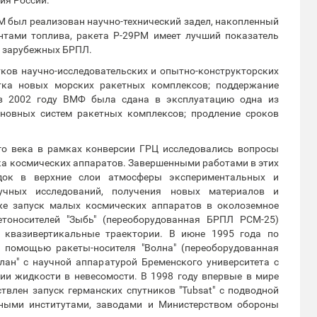
РМ был реализован научно-технический задел, накопленный
нтами топлива, ракета Р-29РМ имеет лучший показатель
и зарубежных БРПЛ.
тков научно-исследовательских и опытно-конструкторских
тка новых морских ракетных комплексов; поддержание
в 2002 году ВМФ была сдана в эксплуатацию одна из
новных систем ракетных комплексов; продление сроков
го века в рамках конверсии ГРЦ исследовались вопросы
ка космических аппаратов. Завершенными работами в этих
док в верхние слои атмосферы экспериментальных и
учных исследований, получения новых материалов и
же запуск малых космических аппаратов в околоземное
етоносителей "Зыбь" (переоборудованная БРПЛ РСМ-25)
а квазивертикальные траектории. В июне 1995 года по
 помощью ракеты-носителя "Волна" (переоборудованная
ан" с научной аппаратурой Бременского университета с
ии жидкости в невесомости. В 1998 году впервые в мире
твлен запуск германских спутников "Tubsat" с подводной
чными институтами, заводами и Министерством обороны