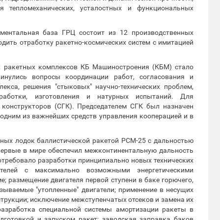
ия тепломеханических, усталостных и функциональных
ментальная база ГРЦ состоит из 12 производственных
одить отработку ракетно-космических систем с имитацией
х ракетных комплексов КБ Машиностроения (КБМ) стало
инулись вопросы координации работ, согласования и
екса, решения "стыковых" научно-технических проблем,
тработки, изготовления и натурных испытаний. Для
 конструкторов (СГК). Председателем СГК был назначен
 одним из важнейших средств управления кооперацией и в
ных лодок баллистической ракетой РСМ-25 с дальностью
первые в мире обеспечил межконтинентальную дальность
отребовало разработки принципиально новых технических
ателей с максимально возможными энергетическими
; размещение двигателя первой ступени в баке горючего,
азываемые "утопленные" двигатели; применение в несущих
трукции; исключение межступенчатых отсеков и замена их
разработка специальной системы амортизации ракеты в
дготовкой и запуском ракет; заводская заправка баков