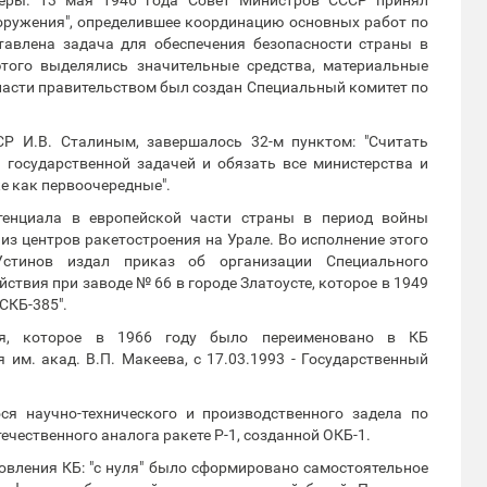
оружения", определившее координацию основных работ по
тавлена задача для обеспечения безопасности страны в
того выделялись значительные средства, материальные
бласти правительством был создан Специальный комитет по
Р И.В. Сталиным, завершалось 32-м пунктом: "Считать
государственной задачей и обязать все министерства и
е как первоочередные".
тенциала в европейской части страны в период войны
из центров ракетостроения на Урале. Во исполнение этого
Устинов издал приказ об организации Специального
ствия при заводе № 66 в городе Златоусте, которое в 1949
СКБ-385".
тия, которое в 1966 году было переименовано в КБ
им. акад. В.П. Макеева, с 17.03.1993 - Государственный
я научно-технического и производственного задела по
течественного аналога ракете Р-1, созданной ОКБ-1.
овления КБ: "с нуля" было сформировано самостоятельное