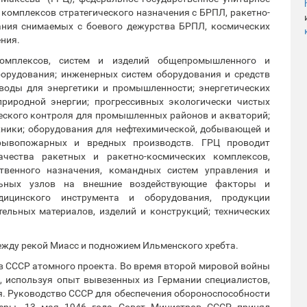
комплексов стратегического назначения с БРПЛ, ракетно-
вания снимаемых с боевого дежурства БРПЛ, космических
ния.
омплексов, систем и изделий общепромышленного и
борудования; инженерных систем оборудования и средств
 воды для энергетики и промышленности; энергетических
риродной энергии; прогрессивных экологически чистых
ческого контроля для промышленных районов и акваторий;
хники; оборудования для нефтехимической, добывающей и
рывопожарных и вредных производств. ГРЦ проводит
чества ракетных и ракетно-космических комплексов,
твенного назначения, командных систем управления и
льных узлов на внешние воздействующие факторы и
дицинского инструмента и оборудования, продукции
льных материалов, изделий и конструкций; технических
ежду рекой Миасс и подножием Ильменского хребта.
в СССР атомного проекта. Во время второй мировой войны
 используя опыт вывезенных из Германии специалистов,
я. Руководство СССР для обеспечения обороноспособности
еры. 13 мая 1946 года Совет Министров СССР принял