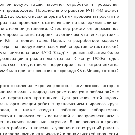
онной документации, наземной отработки и проведения
ии производства. Параллельно с ракетой Р-11 ФМ велись
Д2, где коллективом впервые были проведены проектные
ариантах, проведены статиспытания и экспериментальная
вигательной установки. С тех пор режим одновременной
м производстве, второй - на летних испытаниях, третий - в
ти КБ на долгие годы. Наряду с разработкой морских
и сдан на вооружение наземный оперативно-тактический
овым наименованием НАТО "Скад" и прошедшей затем более
ернизации в различных странах. К концу 1950-х годов
иваться отсутствием территории для строительства
тим было принято решение о переводе КБ в Миасс, который
орого поколения морских ракетных комплексов, которые
ование атомных подводных ракетоносцев в любом районе
ии вероятного противника. Для решения этой задачи
ень организации работ с привлечением широкого круга
дов, а также создать собственную лабораторно-
еспечить возможность испытаний с воспроизведением в
ет, включая полетные нагрузки. Была освоена широкая
ля отработки в наземных условиях конструкций ракет в
, гидродинамики, статической и динамической прочности,