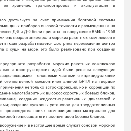
 ее хранение, транспортировка и эксплуатация в
ло достигнуто за счет применения бортовой системы
командных приборов высокой точности с размещенным на
ексы Д-5 и Д-9 были приняты на вооружение ВМФ в 1968
отмечено возрастанием роли морских ракетных комплексов в
 эти годы разрабатывается доктрина перемещения центра
ала с суши на море, это было реализовано при создании
предпринята разработка морских ракетных комплексов
учных и конструкторских идей были решены следующие
 разделяющимися головными частями с индивидуальным
ой отечественной межконтинентальной БРПЛ на твердом
 применения не только астрокоррекции, но и коррекции по
дание малогабаритных высокоскоростных боевых блоков,
ивание; создание жидкостно-реактивных двигателей с
ами; создание пусковых установок для твердотопливных
ие производства новых композиционных материалов для
 боковой теплозащиты и наконечников боевых блоков.
 вооружение и в настоящее время служат основой морской
ия России.