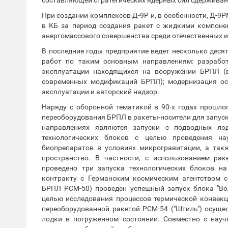
При создании комплексов Д-9Р и, в особенности, Д-9
в КБ за период создания ракет с жидкими компоне
энергомассового совершенства среди отечественных 
В последние годы предприятие ведет несколько деся
работ по таким основным направлениям: разрабо
эксплуатации находящихся на вооружении БРПЛ (
современных модификаций БРПЛ); модернизация ос
эксплуатации и авторский надзор.
Наряду с оборонной тематикой в 90-х годах прошло
переоборудования БРПЛ в ракеты-носители для запус
направлениях являются запуски с подводных ло
технологических блоков с целью проведения на
биопрепаратов в условиях микрогравитации, а так
пространство. В частности, с использованием рак
проведено три запуска технологических блоков н
контракту с Германским космическим агентством с
БРПЛ РСМ-50) проведен успешный запуск блока "Вол
целью исследования процессов термической конвекц
переоборудованной ракетой РСМ-54 ("Штиль") осущес
лодки в погруженном состоянии. Совместно с нау