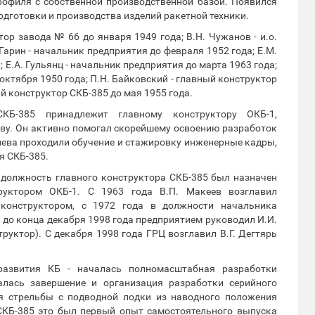
рофиля с собственной производственной базой. Появился
одготовки и производства изделий ракетной техники.
тор завода № 66 до января 1949 года; В.Н. Чужанов - и.о.
Гарин - начальник предприятия до февраля 1952 года; Е.М.
 Е.А. Гульянц - начальник предприятия до марта 1963 года;
октября 1950 года; П.Н. Байковский - главный конструктор
й конструктор СКБ-385 до мая 1955 года.
КБ-385 принадлежит главному конструктору ОКБ-1,
ву. Он активно помогал скорейшему освоению разработок
лева проходили обучение и стажировку инженерные кадры,
я СКБ-385.
 должность главного конструктора СКБ-385 был назначен
руктором ОКБ-1. С 1963 года В.П. Макеев возглавил
 конструктором, с 1972 года в должности начальника
а до конца декабря 1998 года предприятием руководил И.И.
руктор). С декабря 1998 года ГРЦ возглавил В.Г. Дегтярь
развития КБ - началась полномасштабная разработки
алась завершение и организация разработки серийного
я стрельбы с подводной лодки из наводного положения
 СКБ-385 это был первый опыт самостоятельного выпуска