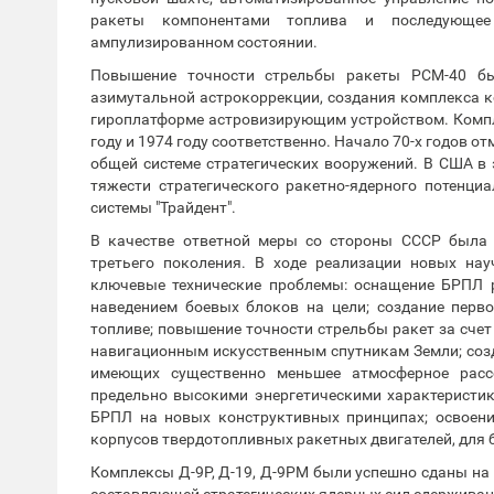
ракеты компонентами топлива и последующее
ампулизированном состоянии.
Повышение точности стрельбы ракеты РСМ-40 бы
азимутальной астрокоррекции, создания комплекса 
гироплатформе астровизирующим устройством. Компл
году и 1974 году соответственно. Начало 70-х годов 
общей системе стратегических вооружений. В США в
тяжести стратегического ракетно-ядерного потенци
системы "Трайдент".
В качестве ответной меры со стороны СССР была 
третьего поколения. В ходе реализации новых на
ключевые технические проблемы: оснащение БРПЛ
наведением боевых блоков на цели; создание перв
топливе; повышение точности стрельбы ракет за счет
навигационным искусственным спутникам Земли; соз
имеющих существенно меньшее атмосферное рассе
предельно высокими энергетическими характеристик
БРПЛ на новых конструктивных принципах; освоен
корпусов твердотопливных ракетных двигателей, для
Комплексы Д-9Р, Д-19, Д-9РМ были успешно сданы на
составляющей стратегических ядерных сил сдерживан