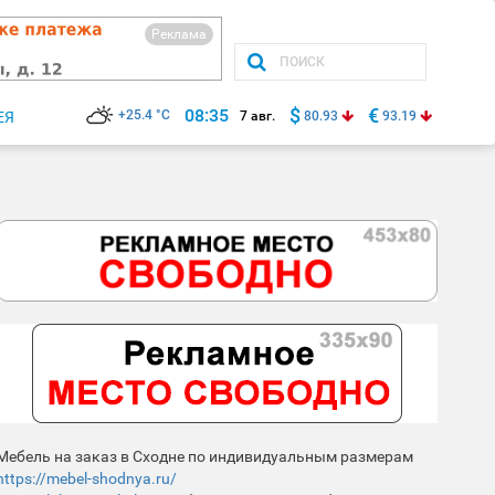
Реклама
$
€
08:35
+25.4 °C
ЕЯ
7 авг.
80.93
93.19
Мебель на заказ в Сходне по индивидуальным размерам
https://mebel-shodnya.ru/