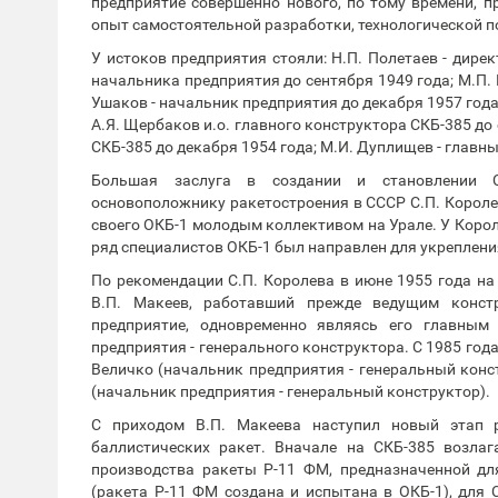
предприятие совершенно нового, по тому времени, п
опыт самостоятельной разработки, технологической п
У истоков предприятия стояли: Н.П. Полетаев - дирек
начальника предприятия до сентября 1949 года; М.П. 
Ушаков - начальник предприятия до декабря 1957 года;
А.Я. Щербаков и.о. главного конструктора СКБ-385 до 
СКБ-385 до декабря 1954 года; М.И. Дуплищев - главны
Большая заслуга в создании и становлении С
основоположнику ракетостроения в СССР С.П. Короле
своего ОКБ-1 молодым коллективом на Урале. У Коро
ряд специалистов ОКБ-1 был направлен для укреплени
По рекомендации С.П. Королева в июне 1955 года на
В.П. Макеев, работавший прежде ведущим конст
предприятие, одновременно являясь его главным
предприятия - генерального конструктора. С 1985 год
Величко (начальник предприятия - генеральный конст
(начальник предприятия - генеральный конструктор).
С приходом В.П. Макеева наступил новый этап 
баллистических ракет. Вначале на СКБ-385 возлаг
производства ракеты Р-11 ФМ, предназначенной дл
(ракета Р-11 ФМ создана и испытана в ОКБ-1), для