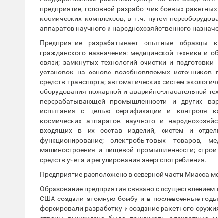
предприятие, головной разработчик боевых ракетных 
космических комплексов, в т.ч. путем переоборудо
аппаратов научного и народнохозяйственного назначе
Предприятие разрабатывает опытные образцы к
гражданского назначения: медицинской техники и о
связи; замкнутых технологий очистки и подготовки
установок на основе возобновляемых источников п
средств транспорта; автоматических систем экологи
оборудования пожарной и аварийно-спасательной те
перерабатывающей промышленности и других вз
испытания с целью сертификации и контроля ка
космических аппаратов научного и народнохозяйс
входящих в их состав изделий, систем и отде
функционирование; электробытовых товаров, ме
машиностроения и пищевой промышленности; строите
средств учета и регулирования энергопотребления.
Предприятие расположено в северной части Миасса м
Образование предприятия связано с осуществлением 
США создали атомную бомбу и в послевоенные годы,
форсировали разработку и создание ракетного оружи
страны вынуждено было принимать адекватные м