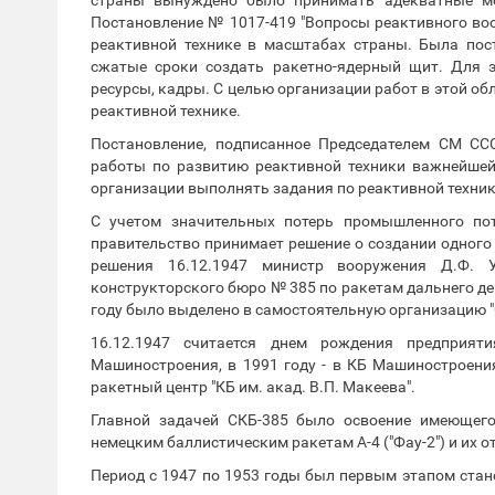
Постановление № 1017-419 "Вопросы реактивного во
реактивной технике в масштабах страны. Была пос
сжатые сроки создать ракетно-ядерный щит. Для э
ресурсы, кадры. С целью организации работ в этой о
реактивной технике.
Постановление, подписанное Председателем СМ ССС
работы по развитию реактивной техники важнейшей 
организации выполнять задания по реактивной техник
С учетом значительных потерь промышленного по
правительство принимает решение о создании одного 
решения 16.12.1947 министр вооружения Д.Ф. 
конструкторского бюро № 385 по ракетам дальнего дей
году было выделено в самостоятельную организацию "
16.12.1947 считается днем рождения предприя
Машиностроения, в 1991 году - в КБ Машиностроения 
ракетный центр "КБ им. акад. В.П. Макеева".
Главной задачей СКБ-385 было освоение имеющегос
немецким баллистическим ракетам А-4 ("Фау-2") и их о
Период с 1947 по 1953 годы был первым этапом стан