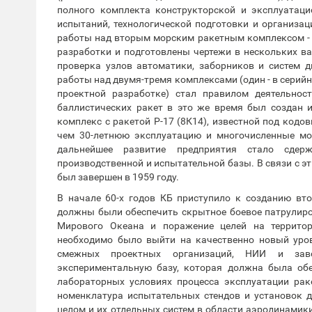
полного комплекта конструкторской и эксплуатаци
испытаний, технологической подготовки и организац
работы над вторым морским ракетным комплексом - 
разработки и подготовлены чертежи в нескольких в
проверка узлов автоматики, заборников и систем д
работы над двумя-тремя комплексами (один - в серийно
проектной разработке) стал правилом деятельнос
баллистических ракет в это же время был создан 
комплекс с ракетой Р-17 (8К14), известной под код
чем 30-летнюю эксплуатацию и многочисленные мод
дальнейшее развитие предприятия стало сдерж
производственной и испытательной базы. В связи с э
был завершен в 1959 году.
В начале 60-х годов КБ приступило к созданию вт
должны были обеспечить скрытное боевое патрулир
Мирового Океана и поражение целей на территор
необходимо было выйти на качественно новый уров
смежных проектных организаций, НИИ и заво
экспериментальную базу, которая должна была об
лабораторных условиях процесса эксплуатации рак
номенклатура испытательных стендов и установок д
целом и их отдельных систем в области аэродинамики