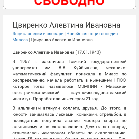
Цвиренко Алевтина Ивановна
Энциклопедии и словари
|
Новейшая энциклопедия
Миасса
| Цвиренко Алевтина Ивановна
Цвиренко Алевтина Ивановна (17.01.1943)
В 1967 г. закончила Томский государственный
университет им. В.В. Куйбышева, механико-
математический факультет, приехала в Миасс по
распределению, начала работать в нынешнем НПОЭ,
которое тогда называлось МЭМНИИ - Миасский
электро-механический научно-исследовательский
институт. Проработала инженером 21 год.
В альпинизм втянули коллеги, друзья. До этого, в
юности занималась лыжами, коньками, стрельбой. в
последствие получила звание мастера спорта по
альпинизму и по скалолазанию. Десять лет подряд
становилась чемпионом области по скалолазанию.
Имеет 55 восхождений. Самая высокая точка - Пик