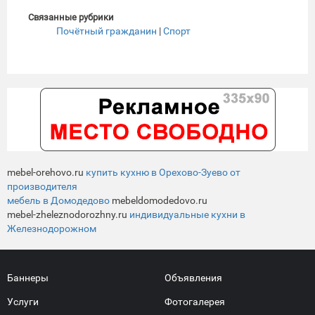
Связанные рубрики
Почётный гражданин
|
Спорт
mebel-orehovo.ru
купить кухню в Орехово-Зуево от
производителя
мебель в Домодедово
mebeldomodedovo.ru
mebel-zheleznodorozhny.ru
индивидуальные кухни в
Железнодорожном
Баннеры
Объявления
Услуги
Фотогалерея