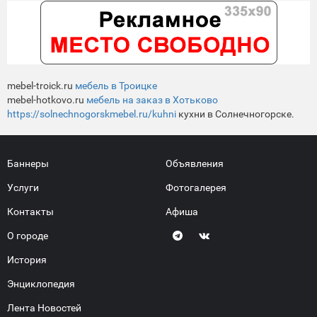
mebel-troick.ru
мебель в Троицке
mebel-hotkovo.ru
мебель на заказ в Хотьково
https://solnechnogorskmebel.ru/kuhni
кухни в Солнечногорске.
Баннеры
Объявления
Услуги
Фотогалерея
Контакты
Афиша
О городе
История
Энциклопедия
Лента Новостей