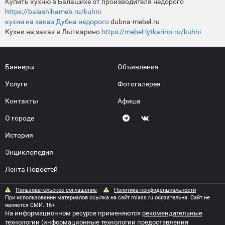
Купить кухню в Балашихе от производителя недорого
https://balashihameb.ru/kuhni
кухни на заказ Дубна недорого
dubna-mebel.ru
Кухни на заказ в Лыткарино
https://mebel-lytkarino.ru/kuhni
Баннеры
Объявления
Услуги
Фотогалерея
Контакты
Афиша
О городе
История
Энциклопедия
Лента Новостей
Пользовательское соглашение
Политика конфиденциальности
При использовании материалов ссылка на сайт miass.ru обязательна. Сайт не
является СМИ. 16+
На информационном ресурсе применяются
рекомендательные
технологии
(информационные технологии предоставления