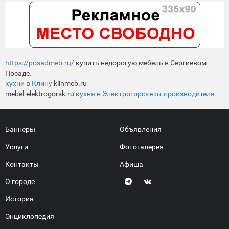
https://posadmeb.ru/
купить недорогую мебель в Сергиевом
Посаде.
кухни в Клину
klinmeb.ru
mebel-elektrogorsk.ru
кухня в Электрогорске от производителя
Баннеры
Объявления
Услуги
Фотогалерея
Контакты
Афиша
О городе
История
Энциклопедия