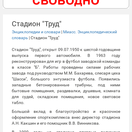
Стадион "Труд"
Энциклопедии и словари
|
Миасс. Энциклопедический
словарь
| Стадион "Труд"
Стадион "Труд", открыт 09.07.1950 к шестой годовщине
выпуска первого автомобиля. В 1963 году
реконструирован для игр в футбол заводской команды
в классе "Б". Работы проведены силами рабочих
завода под руководством М.М. Бахарева, слесаря цеха
"Шасси", большого энтузиаста футбола. Появились
западные бетонированные трибуны, под ними
бытовые помещения, раздевалки, душевые, комната
для судей, складские помещения, новое световое
табло.
Большой вклад в благоустройство и красочное
оформление спорткомплекса внес директор стадиона
А.Н. Какшин и его помощник В.В. Винникова.
В 1990 году на стадионе впервые включено