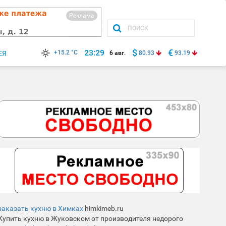
Реклама
$
€
23:29
+15.2 °C
ЕЯ
6 авг.
80.93
93.19
заказать кухню в Химках
himkimeb.ru
Купить кухню в Жуковском от производителя недорого