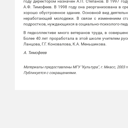
году директором назначен А.П. Степанов. В 1997 го
А.Ф. Тимофеев. В 1998 году она реорганизована в 
хорошо обустроенное здание. Основной вид деятельн
неработающей молодежи. В связи с изменением ст
подростков, нуждающихся в социально-психолого-пед
В педколлективе много ветеранов труда, в соверше
Более 40 лет проработала в этой школе учителем русск
Ланцова, Г.Г. Коновалова, К.А. Меньшикова.
А. Тимофеев
Материалы предоставлены МГУ "Культура", г. Миасс, 2003 г
Публикуется с сокращениями.