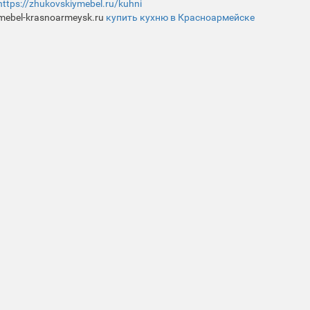
https://zhukovskiymebel.ru/kuhni
mebel-krasnoarmeysk.ru
купить кухню в Красноармейске