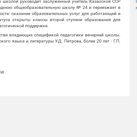
ду школой руководит заслуженный учитель Казахской ССР
среднюю общеобразовательную школу № 24 и переезжает в
ости: оказание образовательных услуг для работающей и
атуса открыты классы второй ступени образования для
агогической поддержке.
нстве владеющих спецификой педагогики вечерней школы.
ого языка и литературы У.Д. Петрова, более 20 лет - Г.П.
од.