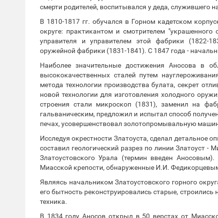
смерти родителей, воспитывался у деда, служившего 
В 1810-1817 гг. обучался в Горном кадетском корпусе
округе: практикантом и смотрителем "украшенного 
управителя и управителем этой фабрики (1822-1
оружейной фабрики (1831-1841). С 1847 года - началь
Наиболее значительные достижения Аносова в обл
высококачественных сталей путем науглероживания
метода технологии производства булата, секрет отли
новой технологии для изготовления холодного оружи
строения стали микроскоп (1831), заменил на фаб
гальваническим, предложил и испытал способ получен
печах, усовершенствовал золотопромывальную машину
Исследуя окрестности Златоуста, сделал детальное оп
составил геологический разрез по линии Златоуст - 
Златоустовского Урала (термин введен Аносовым).
Миасской крепости, обнаруженные И.И. Федикорцевым
Являясь начальником Златоустовского горного округ
его бытность реконструировались старые, строились
техника.
В 1834 году Аносов открыл в 50 верстах от Миасск