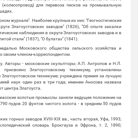
а (колесопровод) для перевоза песков на промывальную
шадях.
рном журнале". Наиболее крупные из них: "Геогностические
уге Златоустовских заводов" (1826), "Об опыте закалки
стические наблюдения в округе Златоустовских заводов и в
той стали" (1837), "О булатах" (1841).
медалью Московского общества сельского хозяйства и
го своим членом-корреспондентом.
у. Авторы - московские скульпторы: А.П. Антропов и Н.Л.
 присвоено Златоустовскому техникуму, установлены
и Златоустовском техникуме; учреждена премия за лучшую
мией наук один раз в три года; именем Аносова названа
т центра Златоуста.
иасские золотые промыслы заняли ведущее положение на
790 пудов 20 фунтов чистого золота - в среднем 50 пудов
ких горных заводов XVIII-XIX вв., часть вторая, Уфа, 1993;
лопедический словарь Брокгауза и Эфрона, т. 2, 1890;