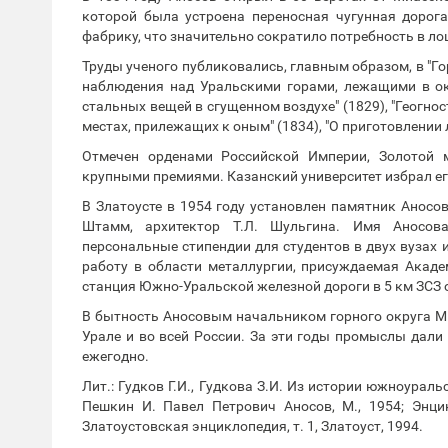
которой была устроена переносная чугунная дорог
фабрику, что значительно сократило потребность в ло
Труды ученого публиковались, главным образом, в "Го
наблюдения над Уральскими горами, лежащими в окр
стальных вещей в сгущенном воздухе" (1829), "Геогно
местах, прилежащих к оным" (1834), "О приготовлении ли
Отмечен орденами Российской Империи, Золотой 
крупными премиями. Казанский университет избрал е
В Златоусте в 1954 году установлен памятник Аносов
Штамм, архитектор Т.Л. Шульгина. Имя Аносова
персональные стипендии для студентов в двух вузах 
работу в области металлургии, присуждаемая Акаде
станция Южно-Уральской железной дороги в 5 км ЗСЗ о
В бытность Аносовым начальником горного округа М
Урале и во всей России. За эти годы промыслы дали 
ежегодно.
Лит.: Гудков Г.И., Гудкова З.И. Из истории южноуральс
Пешкин И. Павел Петрович Аносов, М., 1954; Энцик
Златоустовская энциклопедия, т. 1, Златоуст, 1994.