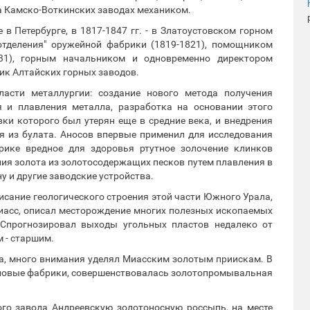
на Камско-Воткинских заводах механиком.
 в Петербурге, в 1817-1847 гг. - в Златоустовском горном
отделения" оружейной фабрики (1819-1821), помощником
831), горным начальником и одновременно директором
ник Алтайских горных заводов.
асти металлургии: создание нового метода получения
 и плавления металла, разработка на основании этого
вки которого был утерян еще в средние века, и внедрения
я из булата. Аносов впервые применил для исследования
рике вредное для здоровья ртутное золочение клинков
ия золота из золотосодержащих песков путем плавления в
 и другие заводские устройства.
исание геологического строения этой части Южного Урала,
Миасс, описал месторождение многих полезных ископаемых
 Спрогнозировал выходы угольных пластов недалеко от
 - старшим.
а, много внимания уделял Миасским золотым приискам. В
 новые фабрики, совершенствовалась золотопромывальная
ого завода Андреевскую золотоносную россыпь, на месте