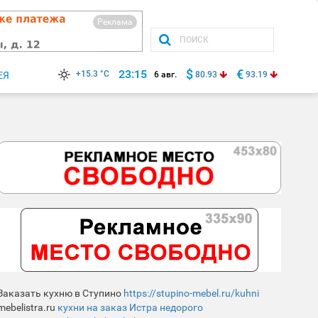
Реклама
$
€
23:15
+15.3 °C
ЕЯ
6 авг.
80.93
93.19
Заказать кухню в Ступино
https://stupino-mebel.ru/kuhni
mebelistra.ru
кухни на заказ Истра недорого