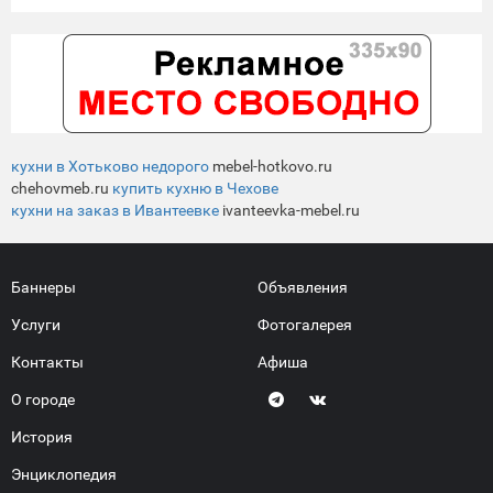
кухни в Хотьково недорого
mebel-hotkovo.ru
chehovmeb.ru
купить кухню в Чехове
кухни на заказ в Ивантеевке
ivanteevka-mebel.ru
Баннеры
Объявления
Услуги
Фотогалерея
Контакты
Афиша
О городе
История
Энциклопедия