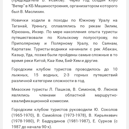
"Ветер" в КБ Машиностроения, организатором которого
был В. Маслихин.
Новички ходили в походы по Южному Уралу на
Таганай, Уреньгу, сплавлялись по рекам Зилим,
Юрюзань, Инзер. По мере накопления опыта туристы
путешествовали по Кольскому полуострову, по
Приполярному и Полярному Уралу, по Саянам,
Карпатам. Туристы-водники начинали с рек Абакан,
Казыр, Уда, позже были пройдены самые сложные в то
время реки Китой, Каа-Хем, Бий-Хем и другие.
Городским клубом туристов проводилось до 10
лыжных, 15 водных, 2-3 горных путешествий
различной категории сложности в год.
Миасские туристы Л. Пашков, В. Симонов, Ф. Леснов
являлись членами областной маршрутно-
квалификационной комиссии.
Городским клубом туристов руководили Ю. Соколов
(1965-1970), В. Самойлов (1973-1978), В. Кирьякевич
(1978-1980), Р. Бадрудинов (1981-1987), Е. Сурков (с
1987 до начала 90-х).