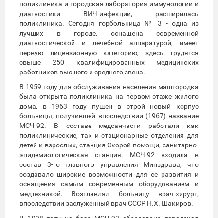
поликлиника и городская лаборатория иммунологии и
диагностики ВИЧ-инфекции, расширилась
поликлиника. Сегодня горбольница № 3 - одна из
лучших в городе, оснащена современной
диагностической и лечебной аппаратурой, имеет
первую лицензионную категорию, здесь трудятся
свыше 250 квалифицированных медицинских
работников высшего и среднего звена.
В 1959 году для обслуживания населения машгородка
была открыта поликлиника на первом этаже жилого
дома, в 1963 году пущен в строй новый корпус
больницы, получившей впоследствии (1967) название
МСЧ-92. В составе медсанчасти работали как
поликлинические, так и стационарные отделения для
детей и взрослых, станция Скорой помощи, санитарно-
эпидемиологическая станция. МСЧ-92 входила в
состав 3-го главного управления Минздрава, что
создавало широкие возможности для ее развития и
оснащения самым современным оборудованием и
медтехникой. Возглавлял больницу врач-хирург,
впоследствии заслуженный врач СССР Н.Х. Шакиров.
В 1998 году на базе МСЧ-92 образована городская