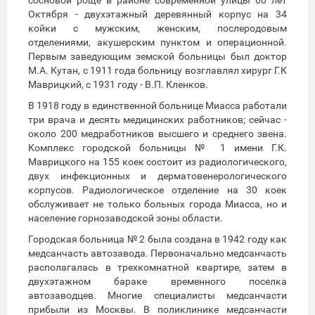
Октября - двухэтажный деревянный корпус на 34
койки с мужским, женским, послеродовым
отделениями, акушерским пунктом и операционной.
Первым заведующим земской больницы был доктор
М.А. Кутан, с 1911 года больницу возглавлял хирург Г.К
Маврицкий, с 1931 году - В.П. Кленков.
В 1918 году в единственной больнице Миасса работали
три врача и десять медицинских работников; сейчас -
около 200 медработников высшего и среднего звена.
Комплекс городской больницы № 1 имени Г.К.
Маврицкого на 155 коек состоит из радиологического,
двух инфекционных и дерматовенерологического
корпусов. Радиологическое отделение на 30 коек
обслуживает не только больных города Миасса, но и
население горнозаводской зоны области.
Городская больница № 2 была создана в 1942 году как
медсанчасть автозавода. Первоначально медсанчасть
располагалась в трехкомнатной квартире, затем в
двухэтажном бараке временного поселка
автозаводцев. Многие специалисты медсанчасти
прибыли из Москвы. В поликлинике медсанчасти