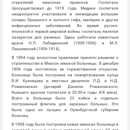
старателей миасских приисков. Госпиталь
просуществовал до 1918 года. Медики госпиталя
неоднократно участвовали в ликвидации вспышек
холеры брюшного и сыпного тифа, малярии и других
инфекционных заболеваний. Во время русско-
японской и первой мировой войны госпиталь являлся
лазаретом для раненых. Здесь работали известные
врачи Н.Л. Либединский (1900-1906) и М.Л.
Лишневский (1906-1914).
В 1894 году волостное правление приняло решение о
строительстве в Миассе земской больницы. В декабре
1896 года состоялось ее торжественное открытие.
Больница была построена на пожертвования купца
В.И. Кузнецова и местных дворянок Л.Д. и Н.Д.
Романовских (дочерей Данилы Романовского,
бывшего врачом госпиталя в 20-30-е годы XIX века).
Всего в больнице было 23 койки и отдельно
построенный флигель для заразных больных. Это
была одна из лучших в Оренбургской губернии
больниц.
В 1908 году была построена новая земская больница в
сосновой роще в районе современной улицы 60 лет