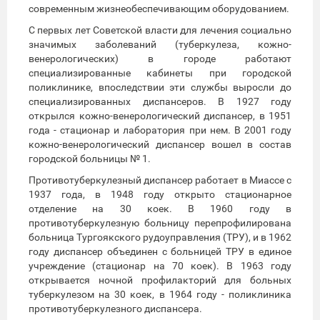
современным жизнеобеспечивающим оборудованием.
С первых лет Советской власти для лечения социально
значимых заболеваний (туберкулеза, кожно-
венерологических) в городе работают
специализированные кабинеты при городской
поликлинике, впоследствии эти службы выросли до
специализированных диспансеров. В 1927 году
открылся кожно-венерологический диспансер, в 1951
года - стационар и лаборатория при нем. В 2001 году
кожно-венерологический диспансер вошел в состав
городской больницы № 1.
Противотуберкулезный диспансер работает в Миассе с
1937 года, в 1948 году открыто стационарное
отделение на 30 коек. В 1960 году в
противотуберкулезную больницу перепрофилирована
больница Тургоякского рудоуправления (ТРУ), и в 1962
году диспансер объединен с больницей ТРУ в единое
учреждение (стационар на 70 коек). В 1963 году
открывается ночной профилакторий для больных
туберкулезом на 30 коек, в 1964 году - поликлиника
противотуберкулезного диспансера.