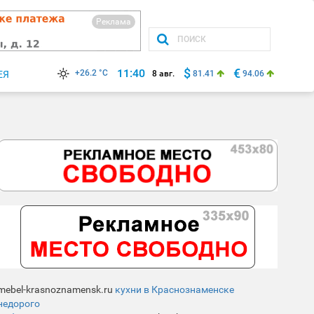
Реклама
$
€
11:40
+26.2 °C
ЕЯ
8 авг.
81.41
94.06
mebel-krasnoznamensk.ru
кухни в Краснознаменске
недорого