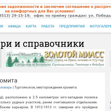
ИЯ
АФИША
КАРТА
РАБОТА
ПРЕДПРИЯТИЯ
ФОТОГАЛЕР
ари и справочники
ромита
словарь
| Тургоякское, месторождение хромита
д), расположено в 2.5 километрах юго-западнее поселка
колько рудных участков, ранее считавшихся отдельными.
оким карьером. В 1912-1913 гг. севернее его пройдена