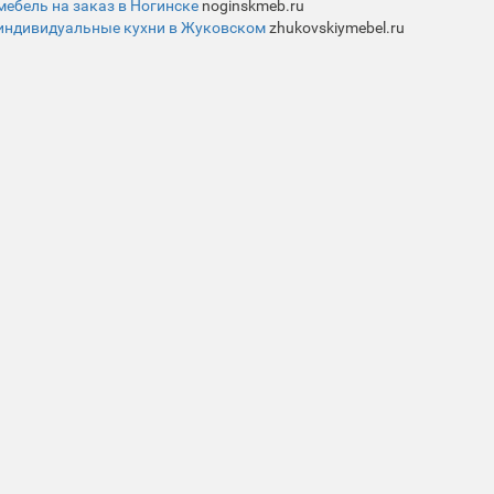
мебель на заказ в Ногинске
noginskmeb.ru
индивидуальные кухни в Жуковском
zhukovskiymebel.ru