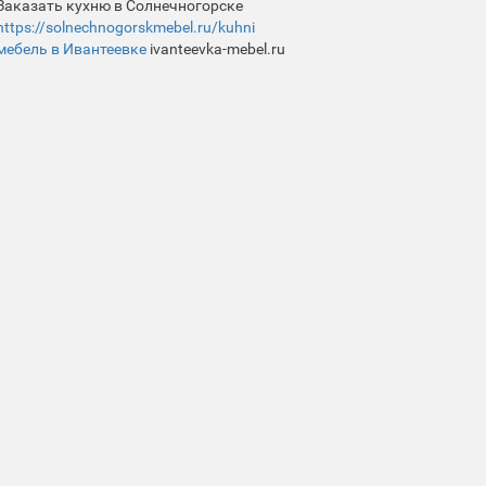
Заказать кухню в Солнечногорске
https://solnechnogorskmebel.ru/kuhni
мебель в Ивантеевке
ivanteevka-mebel.ru