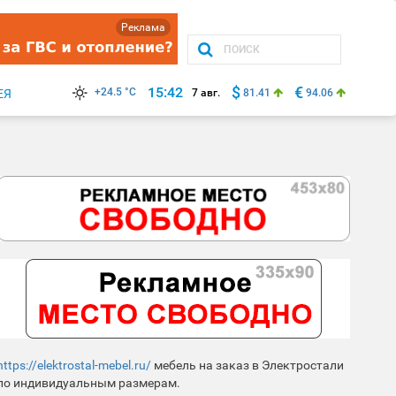
Реклама
$
€
15:42
+24.5 °C
ЕЯ
7 авг.
81.41
94.06
https://elektrostal-mebel.ru/
мебель на заказ в Электростали
по индивидуальным размерам.