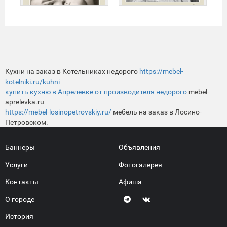
Кухни на заказ в Котельниках недорого
https://mebel-
kotelniki.ru/kuhni
купить кухню в Апрелевке от производителя недорого
mebel-
aprelevka.ru
https://mebel-losinopetrovskiy.ru/
мебель на заказ в Лосино-
Петровском.
Баннеры
Объявления
Услуги
Фотогалерея
Контакты
Афиша
О городе
История