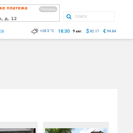
Реклама
$
€
18:30
+28.5 °C
ЕЯ
9 авг.
82.17
94.84