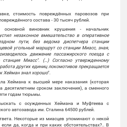
вке, стоимость повреждённых паровозов при
повреждённого состава - 30 тысяч рублей.
, основной виновник крушения - начальник
устил незаконное вмешательство в оперативное
здном пути, без ведома диспетчера станции
цевой угольный маршрут со станции Миасс, зная,
оизводилось движение пассажирского поезда с
- станция Миасс". (…) Согласно утвержденному
работа других единиц локомотивов прекращается
ок Хейман знал хорошо
".
ила Хеймана к высшей мере наказания (которая
а десятилетним сроком заключения), а сменного
яти годам тюрьмы.
зыскать с осужденных Хеймана и Муфтеева с
кого автозавода им. Сталина 64500 рублей.
ответа. Некоторые из миасцев упоминают о некой
 если да, когда и при каких обстоятельствах?.. В