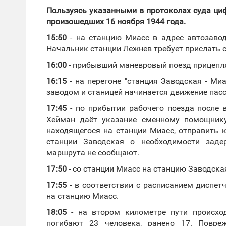
Пользуясь указанными в протоколах суда ци
произошедших 16 ноября 1944 года.
15:50
- на станцию Миасс в адрес автозаво
Начальник станции Лежнев требует прислать 
16:00
- прибывший маневровый поезд прицепляю
16:15
- на перегоне "станция Заводская - М
заводом и станицей начинается движение пас
17:45
- по прибытии рабочего поезда после 
Хейман даёт указание сменному помощник
находящегося на станции Миасс, отправить 
станции Заводская о необходимости заде
маршрута не сообщают.
17:50
- со станции Миасс на станцию Заводска
17:55
- в соответствии с расписанием диспет
на станцию Миасс.
18:05
- на втором километре пути происход
погибают 23 человека, ранено 17. Повре