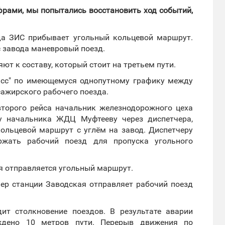
фрами, мы попытались восстановить ход событий,
да ЗИС прибывает угольный кольцевой маршрут.
с завода маневровый поезд.
т к составу, который стоит на третьем пути.
иасс" по имеющемуся однопутному графику между
сажирского рабочего поезда.
второго рейса начальник железнодорожного цеха
у начальника ЖДЦ Муфтееву через диспетчера,
кольцевой маршрут с углём на завод. Диспетчеру
ржать рабочий поезд для пропуска угольного
я отправляется угольный маршрут.
чер станции Заводская отправляет рабочий поезд
ит столкновение поездов. В результате аварии
ждено 10 метров пути. Перерыв движения по