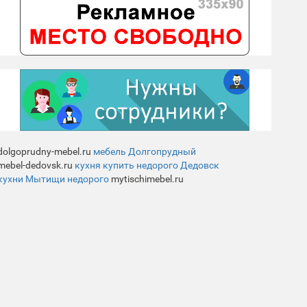
dolgoprudny-mebel.ru
мебель Долгопрудный
mebel-dedovsk.ru
кухня купить недорого Дедовск
кухни Мытищи недорого
mytischimebel.ru