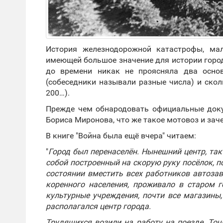
История железнодорожной катастрофы, ма
имеющей большое значение для истории город
до времени никак не проясняла два осно
(собеседники называли разные числа) и скол
200…).
Прежде чем обнародовать официальные док
Бориса Миронова, что же такое мотовоз и зач
В книге "Война была ещё вчера" читаем:
"
Город был перенаселён. Нынешний центр, так
собой построенный на скорую руку посёлок, п
состоянии вместить всех работников автозав
коренного населения, проживало в старом г
культурные учреждения, почти все магазины
располагался центр города.
Трудящихся возили на работу на поезде. Точ