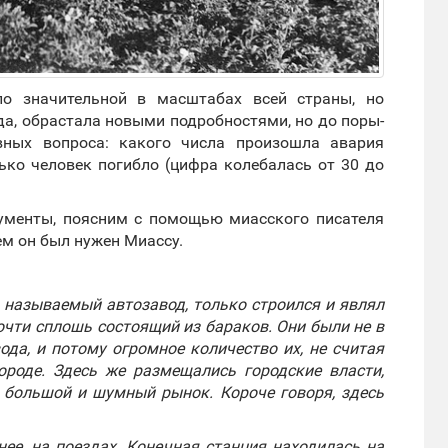
ло значительной в масштабах всей страны, но
а, обрастала новыми подробностями, но до поры-
вных вопроса: какого числа произошла авария
ько человек погибло (цифра колебалась от 30 до
ументы, поясним с помощью миасского писателя
ем он был нужен Миассу.
 называемый автозавод, только строился и являл
очти сплошь состоящий из бараков. Они были не в
ода, и потому огромное количество их, не считая
ороде. Здесь же размещались городские власти,
, большой и шумный рынок. Короче говоря, здесь
нее, на поездах. Конечная станция находилась на