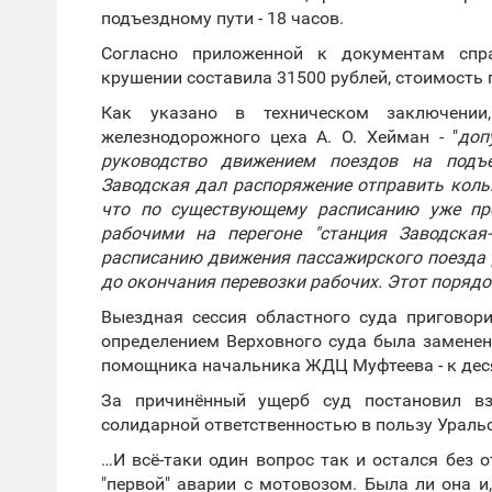
подъездному пути - 18 часов.
Согласно приложенной к документам спра
крушении составила 31500 рублей, стоимость 
Как указано в техническом заключении
железнодорожного цеха А. О. Хейман - "
доп
руководство движением поездов на подъе
Заводская дал распоряжение отправить коль
что по существующему расписанию уже пр
рабочими на перегоне "станция Заводская
расписанию движения пассажирского поезда 
до окончания перевозки рабочих. Этот поряд
Выездная сессия областного суда приговор
определением Верховного суда была заменен
помощника начальника ЖДЦ Муфтеева - к дес
За причинённый ущерб суд постановил в
солидарной ответственностью в пользу Уральс
…И всё-таки один вопрос так и остался без 
"первой" аварии с мотовозом. Была ли она и,