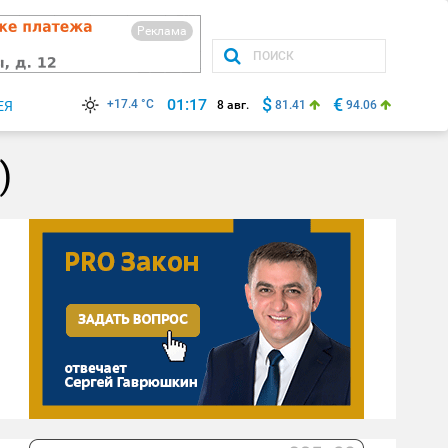
Реклама
$
€
01:17
+17.4 °C
ЕЯ
8 авг.
81.41
94.06
)