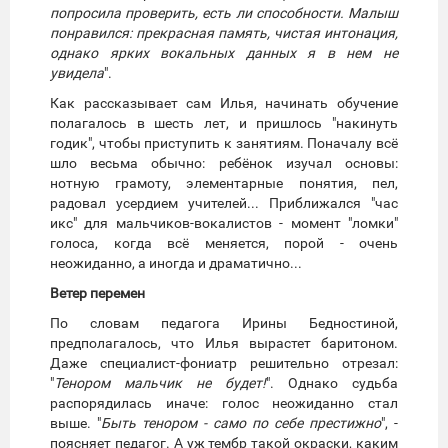
попросила проверить, есть ли способности. Малыш
понравился: прекрасная память, чистая интонация,
однако ярких вокальных данных я в нем не
увидела
".
Как рассказывает сам Илья, начинать обучение
полагалось в шесть лет, и пришлось "накинуть
годик", чтобы приступить к занятиям. Поначалу всё
шло весьма обычно: ребёнок изучал основы:
нотную грамоту, элементарные понятия, пел,
радовал усердием учителей... Приближался "час
икс" для мальчиков-вокалистов - момент "ломки"
голоса, когда всё меняется, порой - очень
неожиданно, а иногда и драматично...
Ветер перемен
По словам педагога Ирины Бедностиной,
предполагалось, что Илья вырастет баритоном.
Даже специалист-фониатр решительно отрезал:
"
Тенором мальчик не будет!
". Однако судьба
распорядилась иначе: голос неожиданно стал
выше. "
Быть тенором - само по себе престижно
", -
поясняет педагог. А уж тембр такой окраски, каким