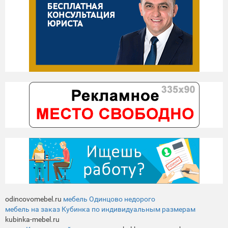
odincovomebel.ru
мебель Одинцово недорого
мебель на заказ Кубинка по индивидуальным размерам
kubinka-mebel.ru