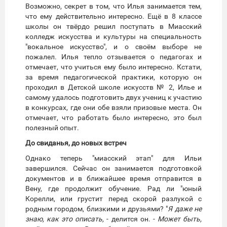
Возможно, секрет в том, что Илья занимается тем,
что ему действительно интересно. Ещё в 8 классе
школы он твёрдо решил поступать в Миасский
колледж искусства и культуры на специальность
"вокальное искусство", и о своём выборе не
пожалел. Илья тепло отзывается о педагогах и
отмечает, что учиться ему было интересно. Кстати,
за время педагогической практики, которую он
проходил в Детской школе искусств № 2, Илье и
самому удалось подготовить двух учениц к участию
в конкурсах, где они обе взяли призовые места. Он
отмечает, что работать было интересно, это был
полезный опыт.
До свиданья, до новых встреч
Однако теперь "миасский этап" для Ильи
завершился. Сейчас он занимается подготовкой
документов и в ближайшее время отправится в
Вену, где продолжит обучение. Рад ли "юный
Корелли, или грустит перед скорой разлукой с
родным городом, близкими и друзьями? "
Я даже не
знаю, как это описать,
- делится он. -
Может быть,