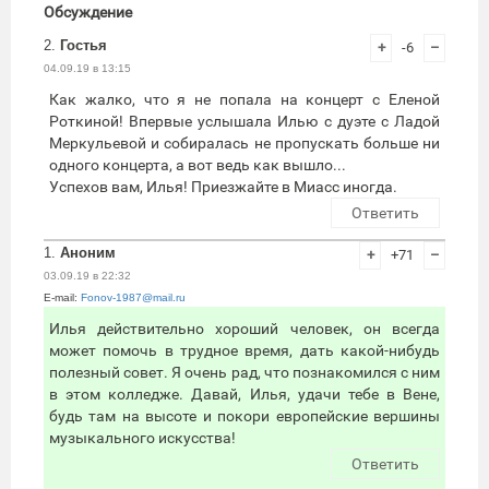
Обсуждение
2.
Гостья
+
-6
–
04.09.19 в 13:15
Как жалко, что я не попала на концерт с Еленой
Роткиной! Впервые услышала Илью с дуэте с Ладой
Меркульевой и собиралась не пропускать больше ни
одного концерта, а вот ведь как вышло...
Успехов вам, Илья! Приезжайте в Миасс иногда.
Ответить
1.
Аноним
+
+71
–
03.09.19 в 22:32
E-mail:
Fonov-1987@mail.ru
Илья действительно хороший человек, он всегда
может помочь в трудное время, дать какой-нибудь
полезный совет. Я очень рад, что познакомился с ним
в этом колледже. Давай, Илья, удачи тебе в Вене,
будь там на высоте и покори европейские вершины
музыкального искусства!
Ответить