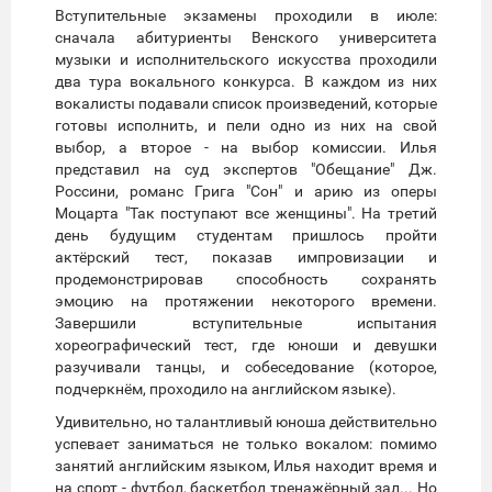
Вступительные экзамены проходили в июле:
сначала абитуриенты Венского университета
музыки и исполнительского искусства проходили
два тура вокального конкурса. В каждом из них
вокалисты подавали список произведений, которые
готовы исполнить, и пели одно из них на свой
выбор, а второе - на выбор комиссии. Илья
представил на суд экспертов "Обещание" Дж.
Россини, романс Грига "Сон" и арию из оперы
Моцарта "Так поступают все женщины". На третий
день будущим студентам пришлось пройти
актёрский тест, показав импровизации и
продемонстрировав способность сохранять
эмоцию на протяжении некоторого времени.
Завершили вступительные испытания
хореографический тест, где юноши и девушки
разучивали танцы, и собеседование (которое,
подчеркнём, проходило на английском языке).
Удивительно, но талантливый юноша действительно
успевает заниматься не только вокалом: помимо
занятий английским языком, Илья находит время и
на спорт - футбол, баскетбол тренажёрный зал... Но