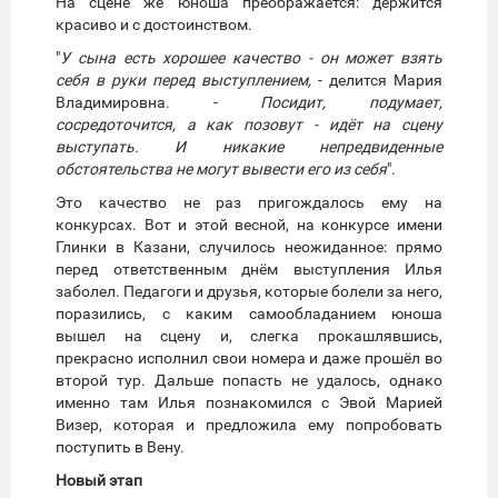
На сцене же юноша преображается: держится
красиво и с достоинством.
"
У сына есть хорошее качество - он может взять
себя в руки перед выступлением,
- делится Мария
Владимировна. -
Посидит, подумает,
сосредоточится, а как позовут - идёт на сцену
выступать. И никакие непредвиденные
обстоятельства не могут вывести его из себя
".
Это качество не раз пригождалось ему на
конкурсах. Вот и этой весной, на конкурсе имени
Глинки в Казани, случилось неожиданное: прямо
перед ответственным днём выступления Илья
заболел. Педагоги и друзья, которые болели за него,
поразились, с каким самообладанием юноша
вышел на сцену и, слегка прокашлявшись,
прекрасно исполнил свои номера и даже прошёл во
второй тур. Дальше попасть не удалось, однако
именно там Илья познакомился с Эвой Марией
Визер, которая и предложила ему попробовать
поступить в Вену.
Новый этап