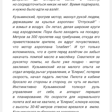
но сосредоточиться никак не мог. Время подпирало,
и нужно было идти на взлёт.
Кузьминский, прогрев мотор, махнул рукой людям,
державшим за крылья аэроплан: "Отпускай!" -
и взмыл в воздух. Он летал, делая широкие круги
над аэродромом. Пора было заходить на посадку.
Метров за 300 пролетев над трибунами, откуда его
приветствовали зрители, он вдруг почувствовал,
что мотор аэроплана "слабеет". И тут только
вспомнилось, что в суете перед взлётом он забыл
накачать помпой масло в маслёнку. Схватился за
рукоятку помпы, но было уже поздно - мотор
заклинил. Кузьминский из-за малого опыта не
отдал вперёд рычаг управления, и "Блерио", потеряв
скорость, начал падать листом. Пилота в кабине
бросало из стороны в сторону, он чуть не выпал.
Инстинктивно Кузьминский толкнул руль
управления от себя, и аппарат перешел
в планирование. Но скорости для нормального
полета всё же не хватило, и "Блерио", клюнув носом,
с высоты 30-40 метров отвесно врезался в емлю.
Кузьминского выбросило из аэроплана.