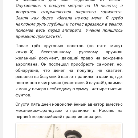
Очутившись в воздухе метров на 15 высоты, я
испугался открывшегося широкого горизонта.
Земля как будто убегала из-под меня. Я грубо
наклонил руль глубины и тотчас врезался в землю,
поломав весь перед аппарата. Учение пришлось
временно прекратить
".
После трёх круговых полетов (по пять минут
каждый) бесстрашному русскому вручили
желанный документ, дающий право на вождение
аэроплана. Он поспешил приобрести самолёт, но,
обнаружив, что денег на покупку не хватает,
решился на безумный шаг: отправился в казино, где,
постоянно выигрывая (счастливый случай!), заимел
к концу вечера необходимую сумму - четыре тысячи
фунтов.
Спустя пять дней новоиспечённый авиатор вместе с
механиком­-французом отправился в Россию на
первый всероссийский праздник авиации.