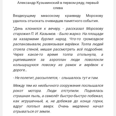
Александр Кузьминский в первом ряду, первый
слева
Вездесущему миасскому краеведу Морозову
удалось отыскать очевидцев памятного события.
"
День клонился к вечеру, - рассказал Морозову
старожил П. И. Казымов. - Было жарко. На площади
за казармами бурлил народ. Что-­то громоздкое
распаковывали, развязывая верёвки. Толпа людей
стояла стеной, мешая рассмотреть всё подробнее.
Через какое-­то время толпа отхлынула, а
уцепившиеся за аэроплан люди поволокли
колышущуюся повозку из рамок и верёвок к
дороге…
- Не полетит, рассыплется, - слышалось тут и там.
Между тем из необычного сооружения послышался
рокот мотора. Люди отступили. Поднялась
страшная пыль, а самолёт быстро-­быстро побежал,
как игрушечный, и, не добежав до конца горки,
вдруг поплыл вверх. Очень медленно начал
отрываться от земли.