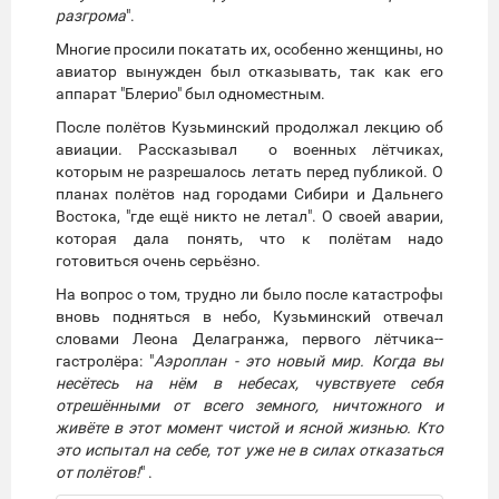
разгрома
".
Многие просили покатать их, особенно женщины, но
авиатор вынужден был отказывать, так как его
аппарат "Блерио" был одноместным.
После полётов Кузьминский продолжал лекцию об
авиации. Рассказывал о военных лётчиках,
которым не разрешалось летать перед публикой. О
планах полётов над городами Сибири и Дальнего
Востока, "где ещё никто не летал". О своей аварии,
которая дала понять, что к полётам надо
готовиться очень серьёзно.
На вопрос о том, трудно ли было после катастрофы
вновь подняться в небо, Кузьминский отвечал
словами Леона Делагранжа, первого лётчика-­
гастролёра: "
Аэроплан - это новый мир. Когда вы
несётесь на нём в небесах, чувствуете себя
отрешёнными от всего земного, ничтожного и
живёте в этот момент чистой и ясной жизнью. Кто
это испытал на себе, тот уже не в силах отказаться
от полётов!
" .