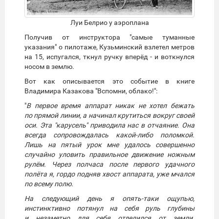
Луи Белрио у аэроплана
Получив от инструктора "самые туманные
указания" о пилотаже, Кузьминский взлетел метров
на 15, испугался, ткнул ручку вперёд - и воткнулся
носом в землю.
Вот как описывается это событие в книге
Владимира Казакова "Вспомни, облако!":
"
В первое время аппарат никак не хотел бежать
по прямой линии, а начинал крутиться вокруг своей
оси. Эта "карусель" приводила нас в отчаяние. Она
всегда сопровождалась какой-либо поломкой.
Лишь на пятый урок мне удалось совершенно
случайно уловить правильное движение ножным
рулём. Через полчаса после первого удачного
полёта я, гордо подняв хвост аппарата, уже мчался
по всему полю.
На следующий день я опять-таки ощупью,
инстинктивно потянул на себя руль глубины
и незаметно для себя отделился от земли.