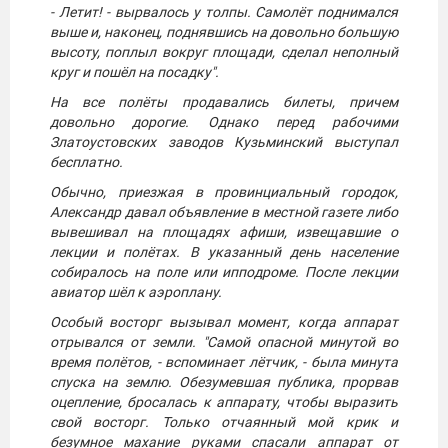
- Летит! - вырвалось у толпы. Самолёт поднимался
выше и, наконец, поднявшись на довольно большую
высоту, поплыл вокруг площади, сделал неполный
круг и пошёл на посадку".
На все полёты продавались билеты, причем
довольно дорогие. Однако перед рабочими
Златоустовских заводов Кузьминский выступал
бесплатно.
Обычно, приезжая в провинциальный городок,
Александр давал объявление в местной газете либо
вывешивал на площадях афиши, извещавшие о
лекции и полётах. В указанный день население
собиралось на поле или ипподроме. После лекции
авиатор шёл к аэроплану.
Особый восторг вызывал момент, когда аппарат
отрывался от земли. "Самой опасной минутой во
время полётов, - вспоминает лётчик, - была минута
спуска на землю. Обезумевшая публика, прорвав
оцепление, бросалась к аппарату, чтобы выразить
свой восторг. Только отчаянный мой крик и
безумное махание руками спасали аппарат от