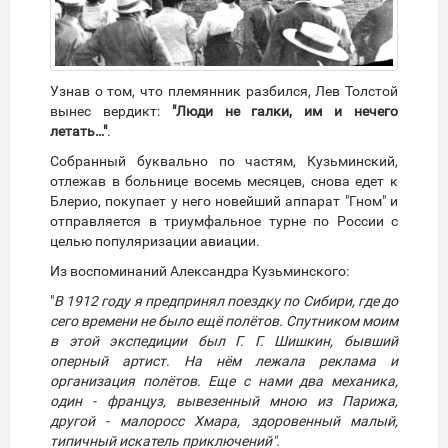
Узнав о том, что племянник разбился, Лев Толстой
вынес вердикт:
"Люди не галки, им и нечего
летать…"
.
Собранный буквально по частям, Кузьминский,
отлежав в больнице восемь месяцев, снова едет к
Блерио, покупает у него новейший аппарат "Гном" и
отправляется в триумфальное турне по России с
целью популяризации авиации.
Из воспоминаний Александра Кузьминского:
"
В 1912 году я предпринял поездку по Сибири, где до
сего времени не было ещё полётов. Спутником моим
в этой экспедиции был Г. Г. Шишкин, бывший
оперный артист. На нём лежала реклама и
организация полётов. Еще с нами два механика,
один - француз, вывезенный мною из Парижа,
другой - малоросс Хмара, здоровенный малый,
типичный искатель приключений".