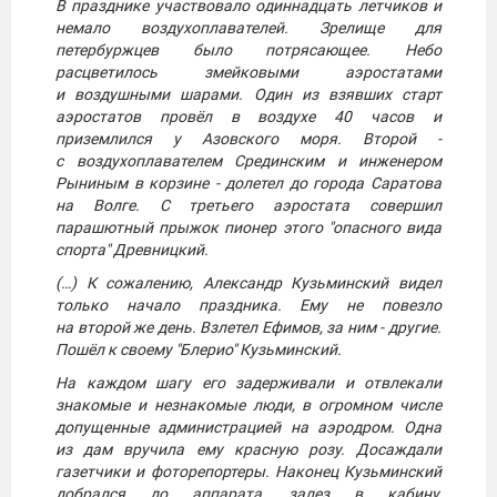
В празднике участвовало одиннадцать летчиков и
немало воздухоплавателей. Зрелище для
петербуржцев было потрясающее. Небо
расцветилось змейковыми аэростатами
и воздушными шарами. Один из взявших старт
аэростатов провёл в воздухе 40 часов и
приземлился у Азовского моря. Второй -
с воздухоплавателем Срединским и инженером
Рыниным в корзине - долетел до города Саратова
на Волге. С третьего аэростата совершил
парашютный прыжок пионер этого "опасного вида
спорта" Древницкий.
(…) К сожалению, Александр Кузьминский видел
только начало праздника. Ему не повезло
на второй же день. Взлетел Ефимов, за ним - другие.
Пошёл к своему "Блерио" Кузьминский.
На каждом шагу его задерживали и отвлекали
знакомые и незнакомые люди, в огромном числе
допущенные администрацией на аэродром. Одна
из дам вручила ему красную розу. Досаждали
газетчики и фоторепортеры. Наконец Кузьминский
добрался до аппарата, залез в кабину,