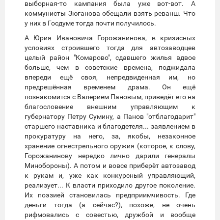
выборная-то кампания была уже вот-вот. А
коммунисты Зюганова обещали взять реванш. Что
у них в Госдуме тогда почти получилось.
А Юрия Ивановича Горожанинова, в кризисных
условиях строившего тогда для автозаводцев
целый район "Комарово", сдавшего жилья вдвое
больше, чем в советские времена, поджидала
впереди ещё своя, непредвиденная им, но
предрешённая временем драма. Он ещё
познакомится с Валерием Пановым, приведёт его на
благословение внешним управляющим к
губернатору Петру Сумину, а Панов "отблагодарит"
старшего наставника и благодетеля... заявлением в
прокуратуру на него, за, якобы, незаконное
хранение огнестрельного оружия (которое, к слову,
Горожанинову нередко лично дарили генералы
Минобороны). А потом и вовсе приберёт автозавод
к рукам и, уже как конкурсный управляющий,
реализует... К власти приходило другое поколение.
Их поэзией становилась предприимчивость. Где
деньги тогда (а сейчас?), похоже, не очень
рифмовались с совестью, дружбой и вообще