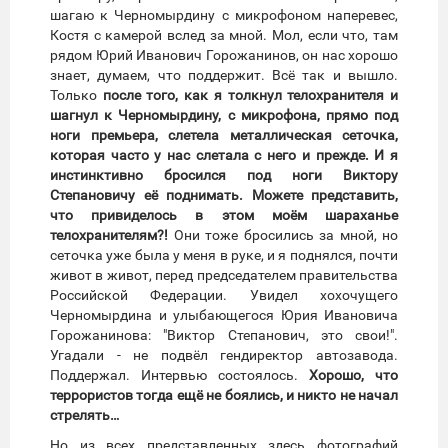
шагаю к Черномырдину с микрофоном наперевес,
Костя с камерой вслед за мной. Мол, если что, там
рядом Юрий Иванович Горожанинов, он нас хорошо
знает, думаем, что поддержит. Всё так и вышло.
Только
после того, как я толкнул телохранителя и
шагнул к Черномырдину, с микрофона, прямо под
ноги премьера, слетела металлическая сеточка,
которая часто у нас слетала с него и прежде. И я
инстинктивно бросился под ноги Виктору
Степановичу её поднимать. Можете представить,
что привиделось в этом моём шараханье
телохранителям?!
Они тоже бросились за мной, но
сеточка уже была у меня в руке, и я поднялся, почти
живот в живот, перед председателем правительства
Российской Федерации. Увидел хохочущего
Черномырдина и улыбающегося Юрия Ивановича
Горожанинова: "Виктор Степанович, это свои!".
Угадали - не подвёл гендиректор автозавода.
Поддержал. Интервью состоялось.
Хорошо, что
террористов тогда ещё не боялись, и никто не начал
стрелять…
Но из всех представленных здесь фотографий