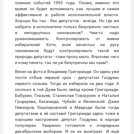
осенних событий 1993 года. Позже, именно это
время он будет вспоминать как лучшее и самое
эффективное в работе исполнительной власти.
Хорошо бы так - без депутатов - всегда. Но где же
набрать в исполнители только безупречно честных
и неподкупных чиновников? Чем-то надо
уравновешивать. Контролировать от имени
избирателей. Хотя, если нечистых на руку
чиновников будут контролировать такой же
природы депутаты - тоже проку мало. Впрочем, чего
и кому пенять: так ли уж безупречны мы сами?..
Весел на фото и Владимир Григориади. Он здесь уже
почти отбыв первый срок - депутатом Госдумы
первого созыва. Тогда их избирали на два года. А
сколько в той Думе было звёзд кроме Григориади:
Бабурин, Глазьев, Станислав Говорухин и Наталья
Гундарева, Хакамада, Чубайс и Явлинский. Даже
Невзоров, Кашпировский и Мавроди были тогда
депутатами в её составе! Григориади здесь тоже в
хорошем настроении: депутат Госдумы, в народе
популярен. Уверенно готовится к очередным
декабрьским выборам. И он их выиграет. И ещё