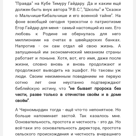
"Правда" на Кубе Тимуру Гайдару. Да и каким ещё
должен быть внук автора "Р.В.С.", "Школы" и "Сказки
о Мальчише-Кибальчише и его военной тайне". На
фоне всеобщей сегодня трескотни о патриотизме
Егор Гайдар для меня - самый настоящий из них. Его
любовь к Родине не обернулась для него
миллионами на счетах в швейцарских банках.
Напротив - он сам отдал ей свою жизнь. А
запущенный им экономический механизм страны
работает и поныне. Хотя, вот, его имя, даже после
жизни, словно вновь и вновь продолжают и
продолжают выводить на эшафот. Но таковы уж
люди. Своим неизменным поведением не первую
сотню лет они неустанно подтверждают
библейскую истину, что
"не бывает пророка без
чести, разве только в отечестве своём и в доме
своём"
.
А Черномырдин тогда - ещё что-то непонятное. Но
больше напоминает застой. Так казалось мне.
Основательность, простота и честность - это да. Но
всё-таки это основательность директора, простота
сельского происхождения и честность вчерашнего