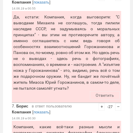
Компания
[
показать
]
14.06.19 в 00:55
Да, кстати: Компания, когда выговорите: "С
выводами Михаила не соглашусь, тогда пилили
наследие СССР, не задумываясь о моральных
принципах" - вы этим не противоречите автору, а
именно соглашаетесь с ним: ведь говоря об
особенностях взаимоотношений Горожанинова и
Панова он, по-моему, ровно об этом же. Но здесь речь
не о выводах - здесь речь о фотографиях,
воспоминаниях, о времени и - настроение. А "изъятие
ножа у Горожанинова" - это, видимо, речь всё о том
же подарочном оружии. Ну, не бандит же почётный
житель Миасса Юрий Горожанинов, в самом-то деле,
не пытался самолёт угнать?
Ответить
7.
Борис
в ответ пользователю
+
-27
–
Компания
[
показать
]
14.06.19 в 00:30
Компания, какие всё-таки разные мысли и
воспоминания оживили фотографии Александра