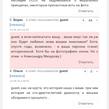
наследие СССР, не задумываясь о моральных
принципах, некоторые причастные есть на фото
Ответить
5.
Борис
в ответ пользователю
guest
+
-64
–
[
показать
]
13.06.19 в 11:53
guest, а если напечатать вашу... ваше лицо: так ли уж
оно будет любезно всем вашим знакомым? Хотя,
спустя годы, возможно, - и ваша персона станет
исторической. Хотя бы на фотографиях эпохи. Но с
этим - к Александру Мизурову:)
Ответить
4.
Ольга
в ответ пользователю
guest
+
-3
–
[
показать
]
13.06.19 в 09:53
guest, как ни крути, это история наша с вами. при чем
история не сто-двести-летней давности, а весьма
обозримого прошлого...
Ответить