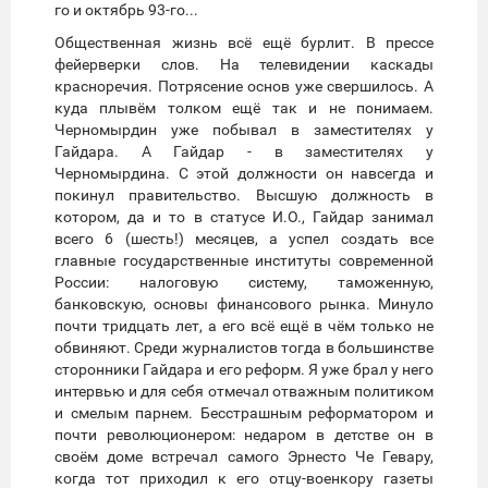
го и октябрь 93-го...
Общественная жизнь всё ещё бурлит. В прессе
фейерверки слов. На телевидении каскады
красноречия. Потрясение основ уже свершилось. А
куда плывём толком ещё так и не понимаем.
Черномырдин уже побывал в заместителях у
Гайдара. А Гайдар - в заместителях у
Черномырдина. С этой должности он навсегда и
покинул правительство. Высшую должность в
котором, да и то в статусе И.О., Гайдар занимал
всего 6 (шесть!) месяцев, а успел создать все
главные государственные институты современной
России: налоговую систему, таможенную,
банковскую, основы финансового рынка. Минуло
почти тридцать лет, а его всё ещё в чём только не
обвиняют. Среди журналистов тогда в большинстве
сторонники Гайдара и его реформ. Я уже брал у него
интервью и для себя отмечал отважным политиком
и смелым парнем. Бесстрашным реформатором и
почти революционером: недаром в детстве он в
своём доме встречал самого Эрнесто Че Гевару,
когда тот приходил к его отцу-военкору газеты