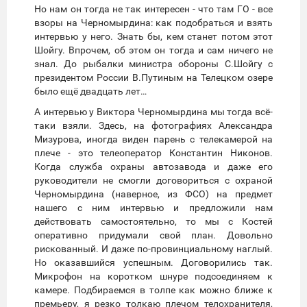
Но нам он тогда не так интересен - что там ГО - все
взоры на Черномырдина: как подобраться и взять
интервью у него. Знать бы, кем станет потом этот
Шойгу. Впрочем, об этом он тогда и сам ничего не
знал. До рыбалки министра обороны С.Шойгу с
президентом России В.Путиным на Телецком озере
было ещё двадцать лет…
А интервью у Виктора Черномырдина мы тогда всё-
таки взяли. Здесь, на фотографиях Александра
Мизурова, иногда виден парень с телекамерой на
плече - это телеоператор Константин Никонов.
Когда служба охраны автозавода и даже его
руководители не смогли договориться с охраной
Черномырдина (наверное, из ФСО) на предмет
нашего с ним интервью и предложили нам
действовать самостоятельно, то мы с Костей
оперативно придумали свой план. Довольно
рискованный. И даже по-провинциальному наглый.
Но оказавшийся успешным. Договорились так.
Микрофон на коротком шнуре подсоединяем к
камере. Подбираемся в толпе как можно ближе к
премьеру, я резко толкаю плечом телохранителя,