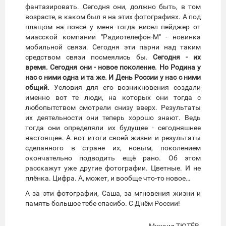
фантазировать. Сегодня они, должно быть, в том
возрасте, в каком был я на этих фотографиях. А под
плащом на поясе у меня тогда висел пейджер от
миасской компании "Радиотелефон-М" - новинка
мобильной связи. Сегодня эти парни над таким
средством связи посмеялись бы.
Сегодня - их
время. Сегодня они - новое поколение. Но Родина у
нас с ними одна и та же. И День России у нас с ними
общий.
Условия для его возникновения создали
именно вот те люди, на которых они тогда с
любопытством смотрели снизу вверх. Результаты
их деятельности они теперь хорошо знают. Ведь
тогда они определяли их будущее - сегодняшнее
настоящее. А вот итоги своей жизни и результаты
сделанного в стране их, новым, поколением
окончательно подводить ещё рано. Об этом
расскажут уже другие фотографии. Цветные. И не
плёнка. Цифра. А, может, и вообще что-то новое…
А за эти фотографии, Саша, за мгновения жизни и
память большое тебе спасибо. С Днём России!