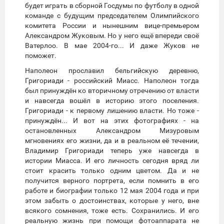
будет играть в сборной Госдумы по футболу в одной
команде с будущим председателем Олимпийского
комитета России и нынешним вице-премьером
Александром Жуковым. Но у него ещё впереди своё
Ватерлоо. В мае 2004-го... И даже Жуков не
поможет.
Наполеон прославил бельгийскую деревню,
Григориади - российский Миасс. Наполеон тогда
был принуждён ко вторичному отречению от власти
и навсегда вошёл в историю этого поселения.
Григориади - к первому лишению власти. Но тоже -
принуждён... И вот на этих фотографиях - на
остановленных Александром Мизуровым
мгновениях его жизни, да и в реальном её течении,
Владимир Григориади теперь уже навсегда в
истории Миасса. И его личность сегодня вряд ли
стоит красить только одним цветом. Да и не
получится верного портрета, если помнить в его
работе и биографии только 12 мая 2004 года и при
этом забыть о достоинствах, которые у него, вне
всякого сомнения, тоже есть. Сохранились. И его
реальную жизнь при помощи фотоаппарата не