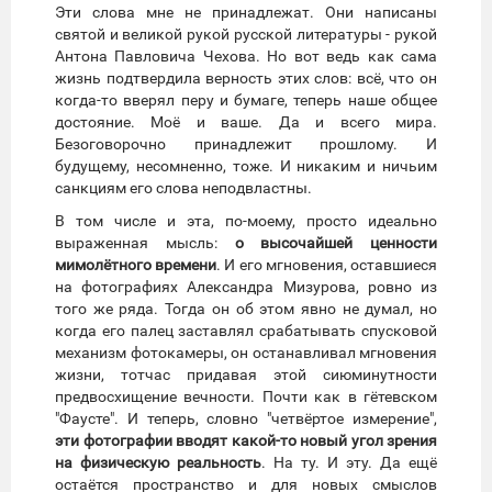
Эти слова мне не принадлежат. Они написаны
святой и великой рукой русской литературы - рукой
Антона Павловича Чехова. Но вот ведь как сама
жизнь подтвердила верность этих слов: всё, что он
когда-то вверял перу и бумаге, теперь наше общее
достояние. Моё и ваше. Да и всего мира.
Безоговорочно принадлежит прошлому. И
будущему, несомненно, тоже. И никаким и ничьим
санкциям его слова неподвластны.
В том числе и эта, по-моему, просто идеально
выраженная мысль:
о высочайшей ценности
мимолётного времени
. И его мгновения, оставшиеся
на фотографиях Александра Мизурова, ровно из
того же ряда. Тогда он об этом явно не думал, но
когда его палец заставлял срабатывать спусковой
механизм фотокамеры, он останавливал мгновения
жизни, тотчас придавая этой сиюминутности
предвосхищение вечности. Почти как в гётевском
"Фаусте". И теперь, словно "четвёртое измерение",
эти фотографии вводят какой-то новый угол зрения
на физическую реальность
. На ту. И эту. Да ещё
остаётся пространство и для новых смыслов