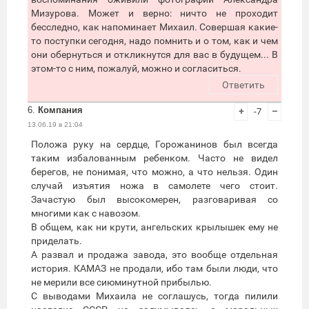
Мизурова. Может и верно: ничто не проходит
бесследно, как напоминает Михаил. Совершая какие-
то поступки сегодня, надо помнить и о том, как и чем
они обернуться и откликнутся для вас в будущем... В
этом-то с ним, пожалуй, можно и согласиться.
Ответить
6.
Компания
+
-7
–
13.06.19 в 21:04
Положа руку на сердце, Горожанинов был всегда
таким избалованным ребенком. Часто не видел
берегов, не понимая, что можно, а что нельзя. Один
случай изъятия ножа в самолете чего стоит.
Зачастую был высокомерен, разговаривая со
многими как с навозом.
В общем, как ни крути, ангельских крылышек ему не
приделать.
А развал и продажа завода, это вообще отдельная
история. КАМАЗ не продали, ибо там были люди, что
не мерили все сиюминутной прибылью.
С выводами Михаила не соглашусь, тогда пилили