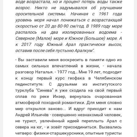
воде возрастала, но и процент потерь воды также
возрос. Никто не задумывался об улучшении
оросительной системы. Начиная с 1961 года
уровень моря начал понижаться с возрастающей
скоростью от 20 до 80-90 см/год. В 1989 году море
распалось на два изолированных водоема -
Северное (Малое) море и Южное (Большое) море. А
к 2017 году Южный Арал практически высох,
оставив после себя пустыню Аралкум".
- Вы заставили меня воскресить в памяти одно из
самых сильных впечатлений в жизни, - начала
разговор Наталья. - 1977 год… Мне 19 лет, подходит
к концу первый курс геофака в Челябинском
пединституте. С друзьями из институтского
турклуба "Синева" я уже сходила на свой первый
сплав по реке Инзер, вернулась очарованная
атмосферой походной романтики. Для меня словно
мир открылся заново... И вдруг приходит к нам
Андрей Ильичёв - совершенно незнакомый человек,
не турист, увлечённый идеей переплыть Арал с
севера на юг, - и зовёт присоединиться. Вызвались
четверо: физики-старшекурсники, опытные туристы