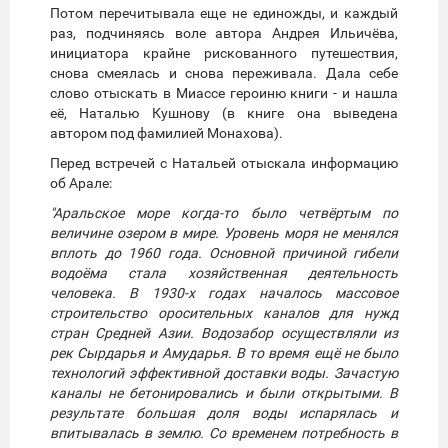
Потом перечитывала еще не единожды, и каждый
раз, подчиняясь воле автора Андрея Ильичёва,
инициатора крайне рискованного путешествия,
снова смеялась и снова переживала. Дала себе
слово отыскать в Миассе героиню книги - и нашла
её, Наталью Кушнову (в книге она выведена
автором под фамилией Монахова).
Перед встречей с Натальей отыскала информацию
об Арале:
"Аральское море когда-то было четвёртым по
величине озером в мире. Уровень моря не менялся
вплоть до 1960 года. Основной причиной гибели
водоёма стала хозяйственная деятельность
человека. В 1930-х годах началось массовое
строительство оросительных каналов для нужд
стран Средней Азии. Водозабор осуществляли из
рек Сырдарья и Амударья. В то время ещё не было
технологий эффективной доставки воды. Зачастую
каналы не бетонировались и были открытыми. В
результате большая доля воды испарялась и
впитывалась в землю. Со временем потребность в