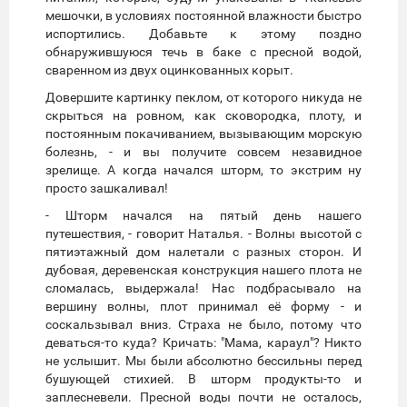
мешочки, в условиях постоянной влажности быстро
испортились. Добавьте к этому поздно
обнаружившуюся течь в баке с пресной водой,
сваренном из двух оцинкованных корыт.
Довершите картинку пеклом, от которого никуда не
скрыться на ровном, как сковородка, плоту, и
постоянным покачиванием, вызывающим морскую
болезнь, - и вы получите совсем незавидное
зрелище. А когда начался шторм, то экстрим ну
просто зашкаливал!
- Шторм начался на пятый день нашего
путешествия, - говорит Наталья. - Волны высотой с
пятиэтажный дом налетали с разных сторон. И
дубовая, деревенская конструкция нашего плота не
сломалась, выдержала! Нас подбрасывало на
вершину волны, плот принимал её форму - и
соскальзывал вниз. Страха не было, потому что
деваться-то куда? Кричать: "Мама, караул"? Никто
не услышит. Мы были абсолютно бессильны перед
бушующей стихией. В шторм продукты-то и
заплесневели. Пресной воды почти не осталось,