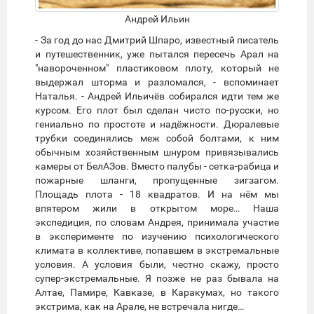
Андрей Ильин
- За год до нас Дмитрий Шпаро, известный писатель
и путешественник, уже пытался пересечь Арал на
"навороченном" пластиковом плоту, который не
выдержал шторма и разломался, - вспоминает
Наталья. - Андрей Ильичёв собирался идти тем же
курсом. Его плот был сделан чисто по-русски, но
гениально по простоте и надёжности. Дюралевые
трубки соединялись меж собой болтами, к ним
обычным хозяйственным шнуром привязывались
камеры от БелАЗов. Вместо палубы - сетка-рабица и
пожарные шланги, пропущенные зигзагом.
Площадь плота - 18 квадратов. И на нём мы
впятером жили в открытом море… Наша
экспедиция, по словам Андрея, принимала участие
в эксперименте по изучению психологического
климата в коллективе, попавшем в экстремальные
условия. А условия были, честно скажу, просто
супер-экстремальные. Я позже не раз бывала на
Алтае, Памире, Кавказе, в Каракумах, но такого
экстрима, как на Арале, не встречала нигде…