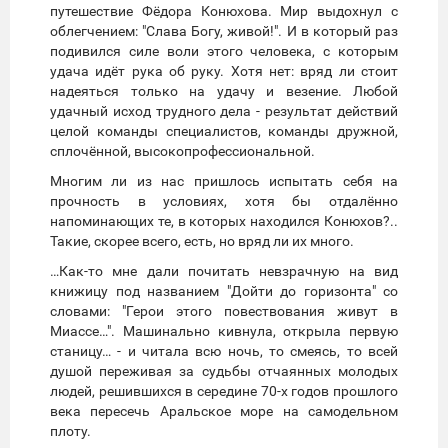
путешествие Фёдора Конюхова. Мир выдохнул с
облегчением: "Слава Богу, живой!". И в который раз
подивился силе воли этого человека, с которым
удача идёт рука об руку. Хотя нет: вряд ли стоит
надеяться только на удачу и везение. Любой
удачный исход трудного дела - результат действий
целой команды специалистов, команды дружной,
сплочённой, высокопрофессиональной.
Многим ли из нас пришлось испытать себя на
прочность в условиях, хотя бы отдалённо
напоминающих те, в которых находился Конюхов?..
Такие, скорее всего, есть, но вряд ли их много.
…Как-то мне дали почитать невзрачную на вид
книжицу под названием "Дойти до горизонта" со
словами: "Герои этого повествования живут в
Миассе…". Машинально кивнула, открыла первую
станицу… - и читала всю ночь, то смеясь, то всей
душой переживая за судьбы отчаянных молодых
людей, решившихся в середине 70-х годов прошлого
века пересечь Аральское море на самодельном
плоту.