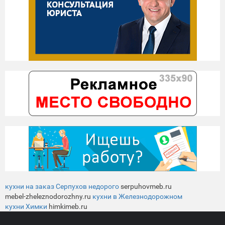
кухни на заказ Серпухов недорого
serpuhovmeb.ru
mebel-zheleznodorozhny.ru
кухни в Железнодорожном
кухни Химки
himkimeb.ru