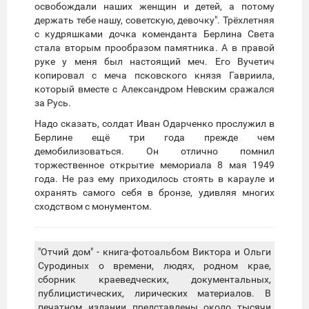
освобождали наших женщин и детей, а потому
держать тебе нашу, советскую, девочку". Трёхлетняя
с кудряшками дочка коменданта Берлина Света
стала вторым прообразом памятника. А в правой
руке у меня был настоящий меч. Его Вучетич
копировал с меча псковского князя Гавриила,
который вместе с Александром Невским сражался
за Русь.
Надо сказать, солдат Иван Одарченко прослужил в
Берлине ещё три года прежде чем
демобилизоваться. Он отлично помнил
торжественное открытие мемориала 8 мая 1949
года. Не раз ему приходилось стоять в карауле и
охранять самого себя в бронзе, удивляя многих
сходством с монументом.
"Отчий дом" - книга-фотоальбом Виктора и Ольги
Суродиных о времени, людях, родном крае,
сборник краеведческих, документальных,
публицистических, лирических материалов. В
печатном издании представлены около тысячи