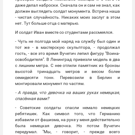
даже делал наброски. Сначала он и сам не знал, как
должен выглядеть солдат монумента. Встреча наша
- чистая случайность. Никаких моих заслуг в этом
нет. Тут больше отца с матерью.
И солдат Иван вместе со студентами рассмеялся.
- Чуть не полгода мой наряд на службу был один и
тот же - в мастерскую скульптора, - продолжал
гость, - все это время Вучетич лепил фигуру "Воина-
освободителя". В Ленинград привезли модель в два
с лишним метра. С нее отлили памятник из бронзы
высотой тринадцать метров и весом более
семидесяти тонн. Перевозили в Берлин и
монтировали монумент по частям.
- А правда, что девочка на ваших руках немецкая,
спасённая вами?
- Советские солдаты спасли немало немецких
ребятишек. Как символ того, что Германию
избавили от фашизма, на руке у меня действительно
была немецкая девочка. Но потом Вучетич
передумал. "Мы, - говорит, - прежде всего