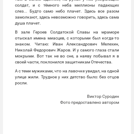
солдат, и с тёмного неба миллионы падающих
слез... Будто само небо плачет. Здесь все разом
замолкают, здесь невозможно говорить, здесь сама
душа плачет.
В зале Героев Солдатской Славы на мраморе
отыскал имена миасцев, с которыми был когда-то
знаком. Читаю: Иван Александрович Мелехин,
Николай Федорович Жаров. И у самого глаза стали
мокрыми. Вот так не во сне, а наяву побывал я в
своей части, поклонился защитникам Отечества.
А с теми мужиками, что на лавочке увидал, на одной
улице жили. Трудное у них детство было: без отцов
росли.
Виктор Суродин
Фото предоставлено автором