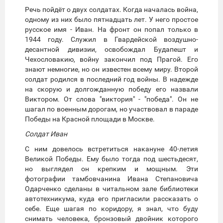
Речь пойдёт о двух солдатах. Когда началась война,
одному из них было пятнадцать лет. У него простое
русское имя - Иван. На фронт он попал только в
1944 году. Служил в Гвардейской воздушно-
десантной дивизии, освобождал Будапешт и
Чехословакию, войну закончил под Прагой. Его
знают немногие, но он известен всему миру. Второй
солдат родился в последний год войны. В надежде
на скорую и долгожданную победу его назвали
Виктором. От слова "виктория" - "победа". Он не
шагал по военным дорогам, но участвовал в параде
Победы на Красной площади в Москве.
Солдат Иван
С ним довелось встретиться накануне 40-летия
Великой Победы. Ему было тогда под шестьдесят,
но выглядел он крепким и мощным. Эти
фотографии тамбовчанина Ивана Степановича
Одарченко сделаны в читальном зале библиотеки
автотехникума, куда его пригласили рассказать о
себе. Еще шагая по коридору, я знал, что буду
снимать человека, бронзовый двойник которого