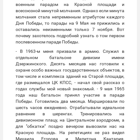
военным парадом на Красной площади и
всесоюзной минутой молчания. Однако если минута
молчания стала непременным атрибутом каждого
Дня Победы, то парады на 9 Мая не прижились и
оставались неизменными только 7 ноября. Вот
почему захотелось подробней узнать о том первом
послевоенном параде Победы.
- В 1963-м меня призвали в армию. Служил в
отдельном батальоне дивизии имени
Дзержинского. Десять месяцев нас готовили к
охране особо важных государственных объектов, в
том числе и комплекса зданий на Старой площади,
где размещался ЦК КПСС, - начал свой рассказ о
годах службы мой новый знакомый. - 9 мая 1965
года наш батальон принял участие в параде
Победы. Готовились два месяца. Маршировали по
шесть часов ежедневно. Отрабатывали идеальное
равнение в шеренгах. Тренировались на
дивизионном плацу, на Центральном аэродроме, а
для "обкатки" поздно вечером вывозили нас на
Красную площадь. На репетициях не раз видел
Михаила Егорова и Милитона Кантария,