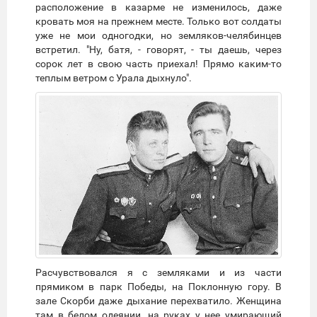
расположение в казарме не изменилось, даже
кровать моя на прежнем месте. Только вот солдаты
уже не мои одногодки, но земляков-челябинцев
встретил. "Ну, батя, - говорят, - ты даешь, через
сорок лет в свою часть приехал! Прямо каким-то
теплым ветром с Урала дыхнуло".
Расчувствовался я с земляками и из части
прямиком в парк Победы, на Поклонную гору. В
зале Скорби даже дыхание перехватило. Женщина
там в белом одеянии, на руках у нее умирающий