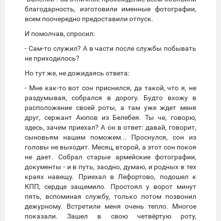
благодарность, изготовили именные фотографии,
всем поочередно предоставили отпуск.
И помолчав, спросил:
- Сам-то служил? А в части после службы побывать
не приходилось?
Но тут же, не дожидаясь ответа:
- Мне как-то вот сон приснился, да такой, что я, не
раздумывая, собрался в дорогу. Будто вхожу в
расположение своей роты, а там уже ждет меня
друг, сержант Аюпов из Белебея. Ты че, говорю,
здесь, зачем приехал? А он в ответ: давай, говорит,
сыновьям нашим поможем... Проснулся, сон из
головы не выходит. Месяц, второй, а этот сон покоя
не дает. Собрал старые армейские фотографии,
документы - и в путь, заодно, думаю, и родных в тех
краях навещу. Приехал в Лефортово, подошел к
КПП, сердце защемило. Простоял у ворот минут
пять, вспоминая службу, только потом позвонил
дежурному. Встретили меня очень тепло. Многое
показали. Зашел в свою четвёртую роту,