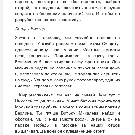
народов, посмотрев на оба варианта, выбрал
второй, но предложил заменить автомат в руках
солдата на более символический меч. И чтобы он
разрубал фашистскую свастику…
Солдат Виктор
Заехав в Поляковку, мы случайно попали на
праздник. У клуба рядом с памятником Солдату-
односельчанину шло гуляние. Местные артисты
пели, танцевали. Поднимались на сцену гости.
Вспоминая былое, утирали слезу фронтовики. Два
мужичка сидели на лавочке у покосившегося дома
и, расплескав по стаканам, не торопились принять
на грудь. Увидав в моих руках фотоаппарат, один из
них уже нетрезвым голосом:
- Кыр-рыспандент, ты нас не сымай. Мы тут с
Николой отцов поминам. У него батю на фронте под
Москвой сразу убили, а моего в конце войны почти у
Берлина. Ты лучше Витьку Михалева найди и
сфоткай. Мы с ним вместе росли. Витька, он на
параде Победы в Москве за наших отцов
вышагивал. Да вона он с племянницей стоит.