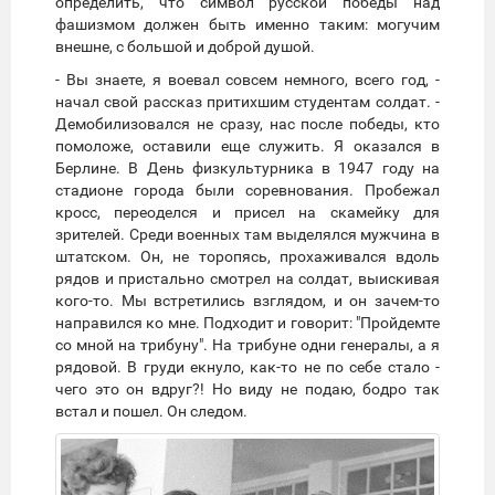
определить, что символ русской победы над
фашизмом должен быть именно таким: могучим
внешне, с большой и доброй душой.
- Вы знаете, я воевал совсем немного, всего год, -
начал свой рассказ притихшим студентам солдат. -
Демобилизовался не сразу, нас после победы, кто
помоложе, оставили еще служить. Я оказался в
Берлине. В День физкультурника в 1947 году на
стадионе города были соревнования. Пробежал
кросс, переоделся и присел на скамейку для
зрителей. Среди военных там выделялся мужчина в
штатском. Он, не торопясь, прохаживался вдоль
рядов и пристально смотрел на солдат, выискивая
кого-то. Мы встретились взглядом, и он зачем-то
направился ко мне. Подходит и говорит: "Пройдемте
со мной на трибуну". На трибуне одни генералы, а я
рядовой. В груди екнуло, как-то не по себе стало -
чего это он вдруг?! Но виду не подаю, бодро так
встал и пошел. Он следом.