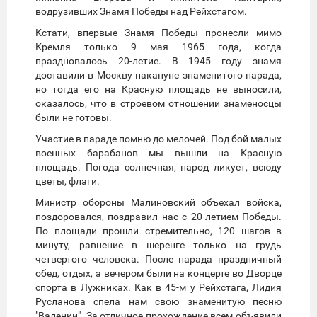
водрузивших Знамя Победы над Рейхстагом.
Кстати, впервые Знамя Победы пронесли мимо
Кремля только 9 мая 1965 года, когда
праздновалось 20-летие. В 1945 году знамя
доставили в Москву накануне знаменитого парада,
но тогда его на Красную площадь не выносили,
оказалось, что в строевом отношении знаменосцы
были не готовы.
Участие в параде помню до мелочей. Под бой малых
военных барабанов мы вышли на Красную
площадь. Погода солнечная, народ ликует, всюду
цветы, флаги.
Министр обороны Малиновский объехал войска,
поздоровался, поздравил нас с 20-летием Победы.
По площади прошли стремительно, 120 шагов в
минуту, равнение в шеренге только на грудь
четвертого человека. После парада праздничный
обед, отдых, а вечером были на концерте во Дворце
спорта в Лужниках. Как в 45-м у Рейхстага, Лидия
Русланова спела нам свою знаменитую песню
"Валенки". За отличное прохождение всем объявили