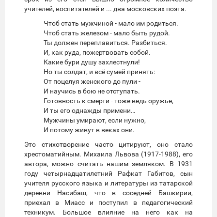
учителей, воспитателей и ... два московских поэта.
Чтоб стать мужчиной - мало им родиться.
Чтоб стать железом - мало быть рудой.
Ты должен переплавиться. Разбиться.
И, как руда, пожертвовать собой.
Какие бури душу захлестнули!
Но ты солдат, и всё сумей принять:
От поцелуя женского до пули -
И научись в бою не отступать.
Готовность к смерти - тоже ведь оружье,
И ты его однажды примени…
Мужчины умирают, если нужно,
И потому живут в веках они.
Это стихотворение часто цитируют, оно стало
хрестоматийным. Михаила Львова (1917-1988), его
автора, можно считать нашим земляком. В 1931
году четырнадцатилетний Рафкат Габитов, сын
учителя русского языка и литературы из татарской
деревни Насибаш, что в соседней Башкирии,
приехал в Миасс и поступил в педагогический
техникум. Большое влияние на него как на