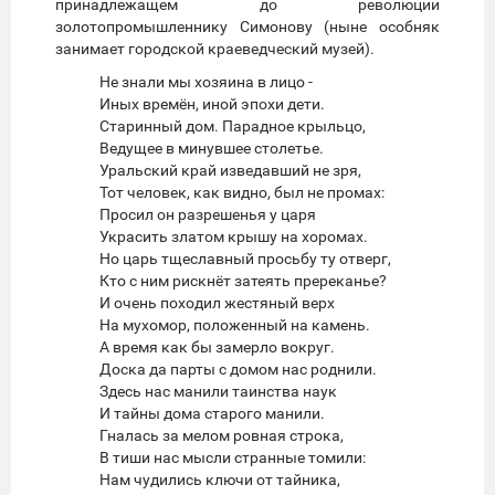
принадлежащем до революции
золотопромышленнику Симонову (ныне особняк
занимает городской краеведческий музей).
Не знали мы хозяина в лицо -
Иных времён, иной эпохи дети.
Старинный дом. Парадное крыльцо,
Ведущее в минувшее столетье.
Уральский край изведавший не зря,
Тот человек, как видно, был не промах:
Просил он разрешенья у царя
Украсить златом крышу на хоромах.
Но царь тщеславный просьбу ту отверг,
Кто с ним рискнёт затеять пререканье?
И очень походил жестяный верх
На мухомор, положенный на камень.
А время как бы замерло вокруг.
Доска да парты с домом нас роднили.
Здесь нас манили таинства наук
И тайны дома старого манили.
Гналась за мелом ровная строка,
В тиши нас мысли странные томили:
Нам чудились ключи от тайника,