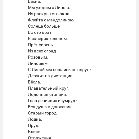
Весна.
Мы уходим с Линою.
Из раскрытого окна
Флейта с мандолиною.
Солнца больше
Во сто крат
В скверике еловом.
Прёт сирень
Из всех оград
Розовым,
Лиловым.
С Линой мы сошлись не вдруг -
Держит на дистанции.
Вёсла.
Плавательный круг.
Лодочная станция.
Глаз девичьих изумруд -
Вся душа в движении…
Старый город.
Лодка.
Пруд.
Блики.
Отражения.