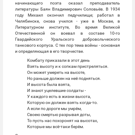
начинающего поэта оказал преподаватель
литературы Баян Владимирович Соловьёв. В 1934
году Михаил окончил педучилище; работал в
Челябинске, снова учился - уже в Москве, в
Литературном институте, Во время Великой
Отечественной он воевал в составе 10-го
Гвардейского Уральского добровольческого
танкового корпуса. С тех пор тема войны - основная
и определяющая в его творчестве.
Комбату приказали в этот день
Взять высоту и к сопкам пристреляться.
Он может умереть на высоте,
Но раньше должен на неё подняться.
И высота была взята,
И знают уцелевшие солдаты -
У каждого есть в жизни высота,
Которую он должен взять когда-то.
А если по дороге мы умрём,
Своею смертью разрывая доты,
То пусть нас похоронят на высотах,
Которые мы всё-таки берём.