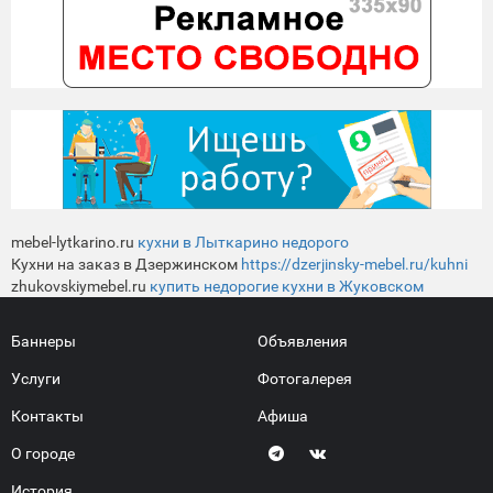
mebel-lytkarino.ru
кухни в Лыткарино недорого
Кухни на заказ в Дзержинском
https://dzerjinsky-mebel.ru/kuhni
zhukovskiymebel.ru
купить недорогие кухни в Жуковском
Баннеры
Объявления
Услуги
Фотогалерея
Контакты
Афиша
О городе
История