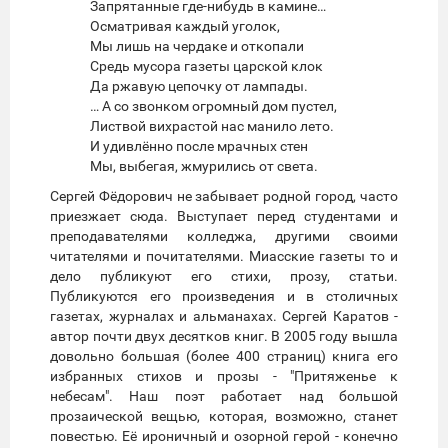
Запрятанные где-нибудь в камине…
Осматривая каждый уголок,
Мы лишь на чердаке и откопали
Средь мусора газеты царской клок
Да ржавую цепочку от лампады.
… А со звонком огромный дом пустел,
Листвой вихрастой нас манило лето.
И удивлённо после мрачных стен
Мы, выбегая, жмурились от света.
Сергей Фёдорович не забывает родной город, часто
приезжает сюда. Выступает перед студентами и
преподавателями колледжа, другими своими
читателями и почитателями. Миасские газеты то и
дело публикуют его стихи, прозу, статьи.
Публикуются его произведения и в столичных
газетах, журналах и альманахах. Сергей Каратов -
автор почти двух десятков книг. В 2005 году вышла
довольно большая (более 400 страниц) книга его
избранных стихов и прозы - "Притяженье к
небесам". Наш поэт работает над большой
прозаической вещью, которая, возможно, станет
повестью. Её ироничный и озорной герой - конечно