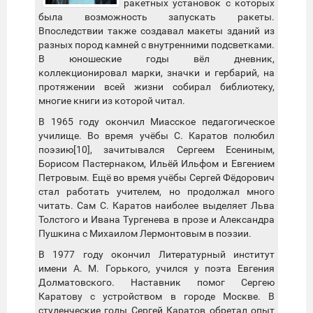
ракетных установок с которых
была возможность запускать ракеты.
Впоследствии также создавал макеты зданий из
разных пород камней с внутренними подсветками.
В юношеские годы вёл дневник,
коллекционировал марки, значки и гербарий, на
протяжении всей жизни собирал библиотеку,
многие книги из которой читал.
В 1965 году окончил Миасское педагогическое
училище. Во время учёбы С. Каратов полюбил
поэзию[10], зачитывался Сергеем Есениным,
Борисом Пастернаком, Ильёй Ильфом и Евгением
Петровым. Ещё во время учёбы Сергей Фёдорович
стал работать учителем, но продолжал много
читать. Сам С. Каратов наиболее выделяет Льва
Толстого и Ивана Тургенева в прозе и Александра
Пушкина с Михаилом Лермонтовым в поэзии.
В 1977 году окончил Литературный институт
имени А. М. Горького, учился у поэта Евгения
Долматовского. Наставник помог Сергею
Каратову с устройством в городе Москве. В
студенческие годы Сергей Каратов обретал опыт