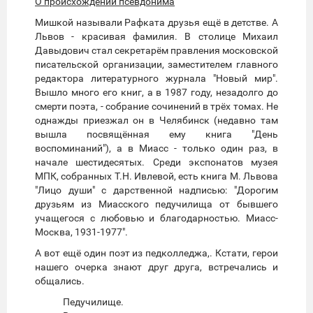
О происхождении псевдонима
Мишкой называли Рафката друзья ещё в детстве. А
Львов - красивая фамилия. В столице Михаил
Давыдович стал секретарём правления московской
писательской организации, заместителем главного
редактора литературного журнала "Новый мир".
Вышло много его книг, а в 1987 году, незадолго до
смерти поэта, - собрание сочинений в трёх томах. Не
однажды приезжал он в Челябинск (недавно там
вышла посвящённая ему книга "День
воспоминаний"), а в Миасс - только один раз, в
начале шестидесятых. Среди экспонатов музея
МПК, собранных Т.Н. Ивлевой, есть книга М. Львова
"Лицо души" с дарственной надписью: "Дорогим
друзьям из Миасского педучилища от бывшего
учащегося с любовью и благодарностью. Миасс-
Москва, 1931-1977".
А вот ещё один поэт из педколледжа,. Кстати, герои
нашего очерка знают друг друга, встречались и
общались.
Педучилище.