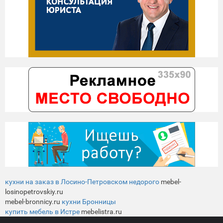
кухни на заказ в Лосино-Петровском недорого
mebel-
losinopetrovskiy.ru
mebel-bronnicy.ru
кухни Бронницы
купить мебель в Истре
mebelistra.ru