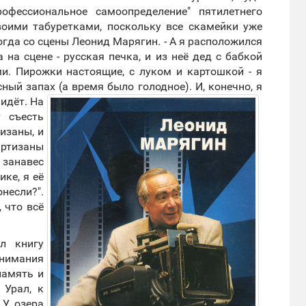
рофессиональное самоопределение" пятилетнего
воими табуретками, поскольку все скамейки уже
огда со сцены Леонид Марягин. - А я расположился
 на сцене - русская печка, и из неё дед с бабкой
. Пирожки настоящие, с луком и картошкой - я
сный запах (а время было голодное).
И, конечно, я
идёт. На
 съесть
изаны, и
артизаны
 занавес
ке, я её
онесли?".
, что всё
л книгу
внимания
память и
 Урал, к
 У озера