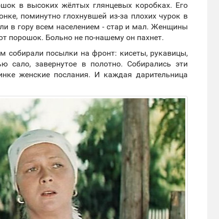
ошок в высоких жёлтых глянцевых коробках. Его
онке, поминутно глохнувшей из-за плохих чурок в
ли в гору всем населением - стар и мал. Женщины
от порошок. Больно не по-нашему он пахнет.
ам собирали посылки на фронт: кисеты, рукавицы,
ью сало, завернутое в полотно. Собирались эти
инке женские послания. И каждая дарительница