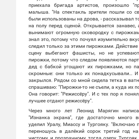
приехала бригада артистов, произошло "п
малыша. "На спектакль зрители пошли со с
были использованы на дрова, - рассказывал т
на полу перед сценой. Открывается занавес, а
вынимают огромную сковородку с пирожками
знал это, потому что почуял изумительно вку
следил только за этими пирожками. Действие 
сцену выбегают фашисты, но не успевают
пирожки, потому что следом появляются парт
дед с бабкой угощают их пирожками, но п
скромные: они только их понадкусывали… И
закрылся. Рядом со мной сидела тетка в ватни
спрашиваю: "Пирожки-то не съели, а куда их п
Она говорит: "Режиссёру". И с тех пор я понял
лучшее отдают режиссёру".
Через много лет Леонид Марягин написа
"Изнанка экрана", где достаточно много 
уделил Уралу, Миассу и Тургояку. "Включаю 
переношусь в далёкий сорок третий год на
чистому и прозрачному тогда озеру Тургояк.