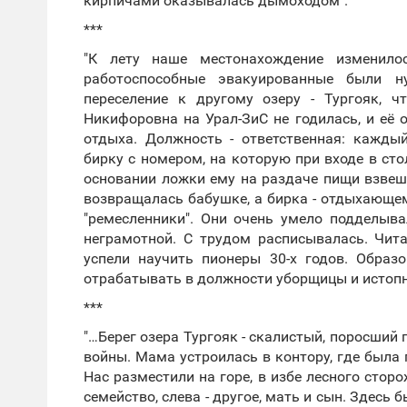
кирпичами оказывалась дымоходом".
***
"К лету наше местонахождение изменило
работоспособные эвакуированные были 
переселение к другому озеру - Тургояк,
Никифоровна на Урал-ЗиС не годилась, и её
отдыха. Должность - ответственная: кажд
бирку с номером, на которую при входе в ст
основании ложки ему на раздаче пищи взвеш
возвращалась бабушке, а бирка - отдыхающе
"ремесленники". Они очень умело подделыв
неграмотной. С трудом расписывалась. Чита
успели научить пионеры 30-х годов. Образ
отрабатывать в должности уборщицы и истопн
***
"…Берег озера Тургояк - скалистый, поросший
войны. Мама устроилась в контору, где была
Нас разместили на горе, в избе лесного сторо
семейство, слева - другое, мать и сын. Здесь 