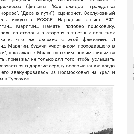
орежиссёр (фильмы "Вас ожидает гражданка
норова", "Двое в пути"), сценарист. Заслуженный
тель искусств РСФСР. Народный артист РФ".
ягин… Марягин… Память, подобно поисковику,
лась из стороны в сторону в тщетных попытках
скать, что же связано с этой фамилией. И
нид Марягин, будучи участником проходившего в
сии", приезжал в Миасс со своим новым фильмом
еты, приезжал не только для того, чтобы услышать
погрузиться в дорогие сердцу воспоминания: когда
 его эвакуировалась из Подмосковья на Урал и
м в Тургояке.