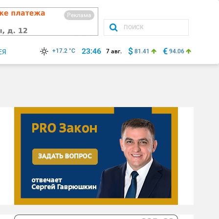
Реклама
$
€
23:46
+17.2 °C
ЕЯ
7 авг.
81.41
94.06