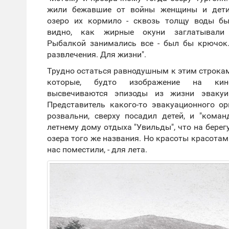
жили бежавшие от войны женщины и дети
озеро их кормило - сквозь толщу воды б
видно, как жирные окуни заглатывали 
Рыбалкой занимались все - был бы крючок
развлечения. Для жизни".
Трудно остаться равнодушным к этим строкам
которые, будто изображение на кино
высвечиваются эпизоды из жизни эвакуир
Представитель какого-то эвакуационного о
розвальни, сверху посадил детей, и "кома
летнему дому отдыха "Увильды", что на берег
озера того же названия. Но красоты красотам
нас поместили, - для лета.