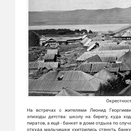
Окрестност
На встречах с жителями Леонид Георгиев
эпизоды детства: школу на берегу, куда хо
пиратов, а ещё - банкет в доме отдыха по слу
откуда мальчишки ухитрились стянуть банку