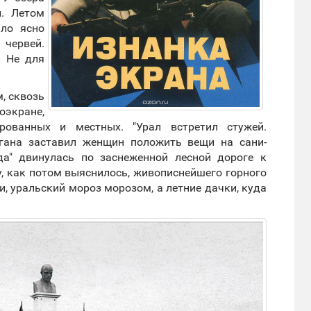
. Летом
ыло ясно
червей.
. Не для
, сквозь
экране,
ованных и местных. "Урал встретил стужей.
ргана заставил женщин положить вещи на сани-
нда" двинулась по заснеженной лесной дороге к
у, как потом выяснилось, живописнейшего горного
и, уральский мороз морозом, а летние дачки, куда