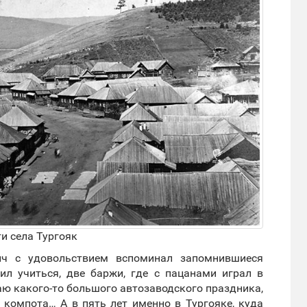
и села Тургояк
ич с удовольствием вспоминал запомнившиеся
дил учиться, две баржи, где с пацанами играл в
чаю какого-то большого автозаводского праздника,
 компота… А в пять лет именно в Тургояке, куда