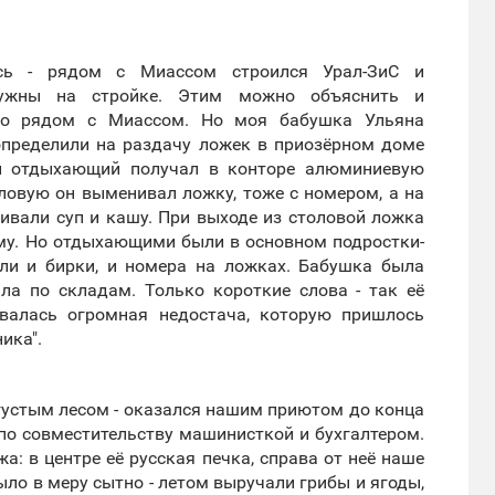
сь - рядом с Миассом строился Урал-ЗиС и
нужны на стройке. Этим можно объяснить и
 что рядом с Миассом. Но моя бабушка Ульяна
 определили на раздачу ложек в приозёрном доме
ый отдыхающий получал в конторе алюминиевую
оловую он выменивал ложку, тоже с номером, а на
ивали суп и кашу. При выходе из столовой ложка
му. Но отдыхающими были в основном подростки-
али и бирки, и номера на ложках. Бабушка была
ла по складам. Только короткие слова - так её
овалась огромная недостача, которую пришлось
ика".
 густым лесом - оказался нашим приютом до конца
 по совместительству машинисткой и бухгалтером.
жа: в центре её русская печка, справа от неё наше
было в меру сытно - летом выручали грибы и ягоды,