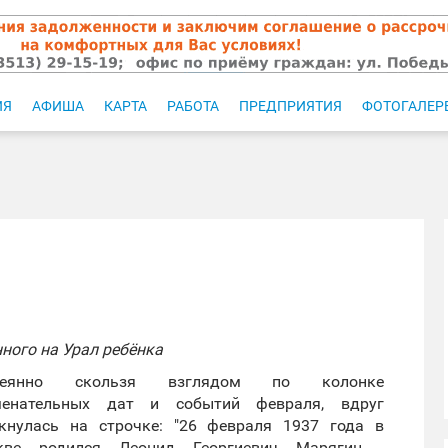
ИЯ
АФИША
КАРТА
РАБОТА
ПРЕДПРИЯТИЯ
ФОТОГАЛЕР
ного на Урал ребёнка
сеянно скользя взглядом по колонке
менательных дат и событий февраля, вдруг
кнулась на строчке: "26 февраля 1937 года в
кве родился Леонид Георгиевич Марягин -