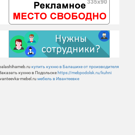
balashihameb.ru
купить кухню в Балашихе от производителя
Заказать кухню в Подольске
https://mebpodolsk.ru/kuhni
ivanteevka-mebel.ru
мебель в Ивантеевке