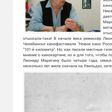
кин
Ника
дея
Мар
мета
оты
отыскала-таки! В начале века режиссёр Лео
Челябинске кинофестиваля "Новое кино Рос
"101-й километр". Но, как писали местные газ
мнение о кинокартине, но и для того, чтобы 
Леониду Марягину было четыре года, семья
несколько лет жила сначала на Увильдах, зате