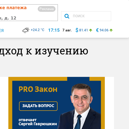
Реклама
$
€
17:15
+24.2 °C
ЕЯ
7 авг.
81.41
94.06
дход к изучению