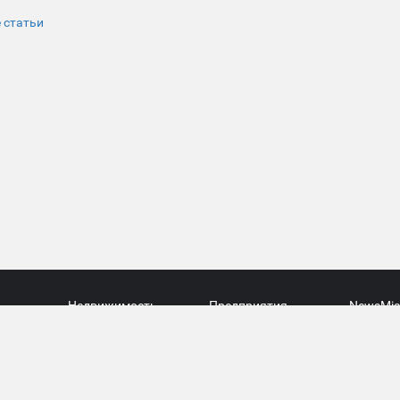
 статьи
Недвижимость
Предприятия
NewsMia
Автомобили
Фотогалерея
Miass.BI
ия
Вакансии
Афиша
Miass.In