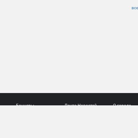
все
Баннеры
Лента Новостей
О городе
Услуги
Есть информация...
История
Контакты
Архив Газет
Энциклопед