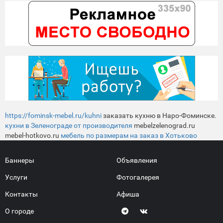
https://fominsk-mebel.ru/kuhni
заказать кухню в Наро-Фоминске.
кухни в Зеленограде от производителя
mebelzelenograd.ru
mebel-hotkovo.ru
мебель по размерам на заказ в Хотьково
Баннеры
Объявления
Услуги
Фотогалерея
Контакты
Афиша
О городе