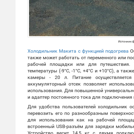
Источник фо
Холодильник Макита с функцией подогрева
Ou
также может работать от переменного или пос
рабочей площадки или для путешествия. 
температуры (-9°С, -1°С, +4°С и +10°С), а та
камеры - 20 л. Питание осуществляется
аккумуляторный отсек позволяет использов
использования. Для повышенной универсально
и адаптер постоянного тока для подключения
Для удобства пользователей холодильник 
перевозить его по разнообразным поверхно
для использования как на рабочей площа
встроенный USB-разъём для зарядки мобильн
Устройство весит 14,5 кг с двумя подкл