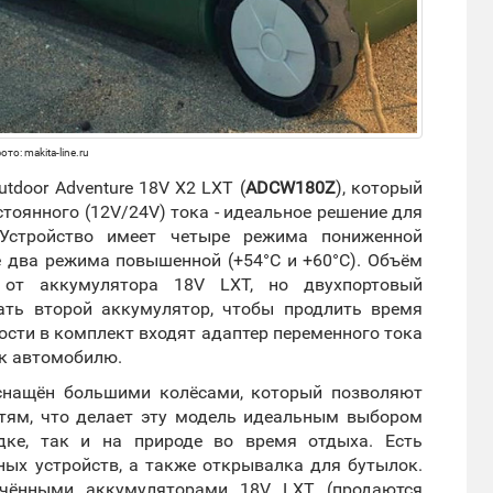
то: makita-line.ru
tdoor Adventure 18V X2 LXT (
ADCW180Z
), который
тоянного (12V/24V) тока - идеальное решение для
Устройство имеет четыре режима пониженной
кже два режима повышенной (+54°С и +60°С). Объём
 от аккумулятора 18V LXT, но двухпортовый
ать второй аккумулятор, чтобы продлить время
сти в комплект входят адаптер переменного тока
 к автомобилю.
оснащён большими колёсами, который позволяют
стям, что делает эту модель идеальным выбором
дке, так и на природе во время отдыха. Есть
ых устройств, а также открывалка для бутылок.
ючёнными аккумуляторами 18V LXT (продаются