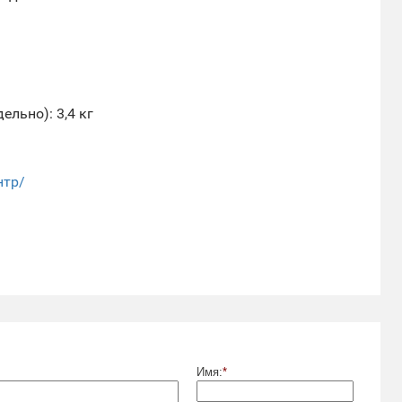
ельно): 3,4 кг
нтр/
Имя:
*