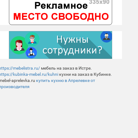
https://mebelistra.ru/
мебель на заказ в Истре.
https://kubinka-mebel.ru/kuhni
кухни на заказ в Кубинке.
mebel-aprelevka.ru
купить кухню в Апрелевке от
производителя