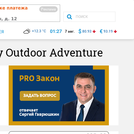
Реклама
$
€
01:27
+12.3 °C
ЕЯ
7 авг.
80.93
93.19
 Outdoor Adventure