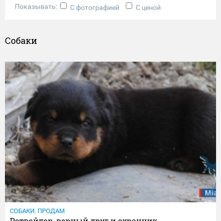
Показывать:
С фотографией
С ценой
Собаки
СОБАКИ. ПРОДАМ
Ротвейлер, верный друг и охранник