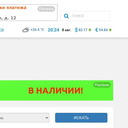
Реклама
$
€
20:24
+26.4 °C
ЕЯ
8 авг.
82.17
94.84
Реклама
ИСКАТЬ